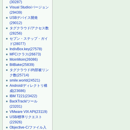
(30287)
Visual Studio/バージョン
(29439)
USBデバイス開発
(29012)
タグクラウド/アクセス数
(28256)
セブン・ステップ・ガイ
ド
(28077)
IndivBox.key
(27578)
MFC/クラス
(26673)
MoinMoin
(26086)
BitBake
(25839)
タグクラウド/内部被リン
ク数
(25714)
smile.world
(24521)
Android/ディレクトリ構
成
(23686)
IBM T221
(23422)
BackTrack/ツール
(23201)
VMware VIX API
(23119)
USB/標準リクエスト
(22926)
Objective-C/ファイル入