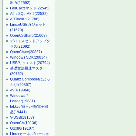
出力
(22592)
FeliCa/コマンド
(22545)
A5：SQL Mk-2
(22532)
ARToolKit
(21786)
Linux/USBガジェット
(21679)
OpenCvSharp
(21608)
デバイスセットアップク
ラス
(21092)
OpenCV/cv
(20837)
Windows SDK
(20834)
USB/リクエスト
(20794)
基礎文法最速マスター
(20762)
Quartz Composerにどっ
ぷり!
(20367)
AVR
(19966)
Windows 7
Loader
(19881)
tokkyo/買った物/電子部
品
(19441)
V-USB
(19157)
OpenCV
(19136)
OSx86
(19107)
Linuxカーネル/バージョ