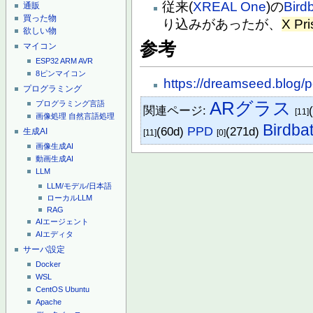
従来(
XREAL One
)の
Bird
通販
買った物
り込みがあったが、
X Pr
欲しい物
参考
マイコン
ESP32
ARM
AVR
8ピンマイコン
https://dreamseed.blog/
プログラミング
ARグラス
プログラミング言語
関連ページ:
[11]
画像処理
自然言語処理
Birdba
(60d)
PPD
(271d)
生成AI
[11]
[0]
画像生成AI
動画生成AI
LLM
LLM/モデル/日本語
ローカルLLM
RAG
AIエージェント
AIエディタ
サーバ設定
Docker
WSL
CentOS
Ubuntu
Apache