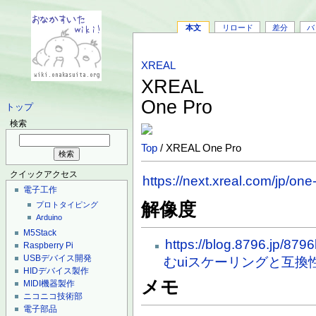
本文
リロード
差分
バ
XREAL
XREAL
One Pro
トップ
検索
Top
/ XREAL One Pro
クイックアクセス
https://next.xreal.com/jp/one
電子工作
解像度
プロトタイピング
Arduino
M5Stack
https://blog.8796.jp/87
Raspberry Pi
USBデバイス開発
むuiスケーリングと互換性
HIDデバイス製作
メモ
MIDI機器製作
ニコニコ技術部
電子部品