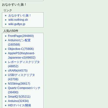
おなかすいた族！
リンク
おなかすいた族！
wiki.nothing.sh
wiki.guttyo.jp
人気の50件
FrontPage
(284860)
Arduino/ピン配置
(160568)
Objective-C
(75906)
ApplePS2Keyboard-
Japanese-v2
(49602)
レポートディスクリプタ
(48852)
cRARk
(44575)
USB/ディスクリプタ
(43708)
NSString
(36617)
Quartz Composer/パッチ
(36490)
SmartQ 5
(35211)
Arduino
(32434)
HIDデバイス/開発