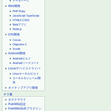
データベース
Web開発
PHP
Ruby
JavaScript
TypeScript
HTML5
CSS3
Webアプリ
Node.js
iOS/開発
Cocoa
Objective-C
Xcode
Android/開発
Android/ビルド
Android/ソースコード
Linux/デバイスドライバ
Linuxカーネル/ビルド
カーネルモジュール/開
発
ネイティブアプリ開発
チラ裏
タグクラウド
PukiWiki設定
PukiWiki/自作プラグイン