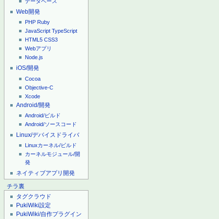
データベース
Web開発
PHP
Ruby
JavaScript
TypeScript
HTML5
CSS3
Webアプリ
Node.js
iOS/開発
Cocoa
Objective-C
Xcode
Android/開発
Android/ビルド
Android/ソースコード
Linux/デバイスドライバ
Linuxカーネル/ビルド
カーネルモジュール/開
発
ネイティブアプリ開発
チラ裏
タグクラウド
PukiWiki設定
PukiWiki/自作プラグイン