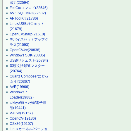
出力
(22594)
FeliCa/コマンド
(22545)
A5：SQL Mk-2
(22532)
ARToolKit
(21786)
Linux/USBガジェット
(21679)
OpenCvSharp
(21610)
デバイスセットアップク
ラス
(21093)
OpenCV/cv
(20838)
Windows SDK
(20835)
USB/リクエスト
(20794)
基礎文法最速マスター
(20764)
Quartz Composerにどっ
ぷり!
(20367)
AVR
(19966)
Windows 7
Loader
(19882)
tokkyo/買った物/電子部
品
(19441)
V-USB
(19157)
OpenCV
(19136)
OSx86
(19107)
Linuxカーネル/バージョ