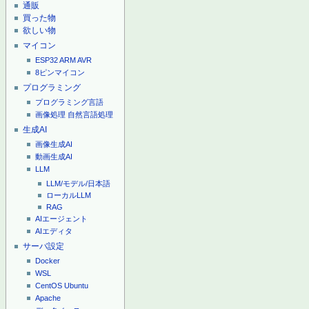
通販
買った物
欲しい物
マイコン
ESP32
ARM
AVR
8ピンマイコン
プログラミング
プログラミング言語
画像処理
自然言語処理
生成AI
画像生成AI
動画生成AI
LLM
LLM/モデル/日本語
ローカルLLM
RAG
AIエージェント
AIエディタ
サーバ設定
Docker
WSL
CentOS
Ubuntu
Apache