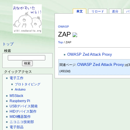
本文
リロード
差分
バ
OWASP
ZAP
Top
/ ZAP
トップ
検索
OWASP Zed Attack Proxy
OWASP Zed Attack Proxy
関連ページ:
(
[2]
(4910d)
クイックアクセス
電子工作
プロトタイピング
Arduino
M5Stack
Raspberry Pi
USBデバイス開発
HIDデバイス製作
MIDI機器製作
ニコニコ技術部
電子部品