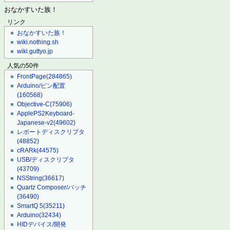
おなかすいた族！
リンク
おなかすいた族！
wiki.nothing.sh
wiki.guttyo.jp
人気の50件
FrontPage
(284865)
Arduino/ピン配置
(160568)
Objective-C
(75906)
ApplePS2Keyboard-
Japanese-v2
(49602)
レポートディスクリプタ
(48852)
cRARk
(44575)
USB/ディスクリプタ
(43709)
NSString
(36617)
Quartz Composer/パッチ
(36490)
SmartQ 5
(35211)
Arduino
(32434)
HIDデバイス/開発