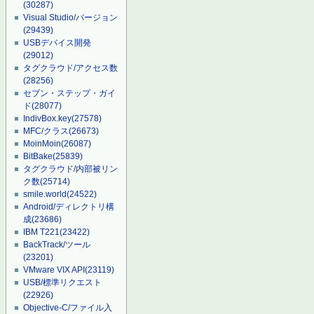
(30287)
Visual Studio/バージョン
(29439)
USBデバイス開発
(29012)
タグクラウド/アクセス数
(28256)
セブン・ステップ・ガイ
ド
(28077)
IndivBox.key
(27578)
MFC/クラス
(26673)
MoinMoin
(26087)
BitBake
(25839)
タグクラウド/内部被リン
ク数
(25714)
smile.world
(24522)
Android/ディレクトリ構
成
(23686)
IBM T221
(23422)
BackTrack/ツール
(23201)
VMware VIX API
(23119)
USB/標準リクエスト
(22926)
Objective-C/ファイル入