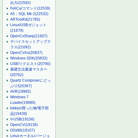
出力
(22592)
FeliCa/コマンド
(22539)
A5：SQL Mk-2
(22532)
ARToolKit
(21785)
Linux/USBガジェット
(21679)
OpenCvSharp
(21607)
デバイスセットアップク
ラス
(21092)
OpenCV/cv
(20837)
Windows SDK
(20832)
USB/リクエスト
(20790)
基礎文法最速マスター
(20762)
Quartz Composerにどっ
ぷり!
(20367)
AVR
(19965)
Windows 7
Loader
(19880)
tokkyo/買った物/電子部
品
(19439)
V-USB
(19156)
OpenCV
(19136)
OSx86
(19107)
Linuxカーネル/バージョ