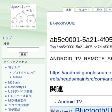
本文
リロード
差分
バ
Bluetooth/UUID
ab5e0001-5a21-4f0
トップ
検索
Top
/ ab5e0001-5a21-4f05-bc7d-af01
ANDROID_TV_REMOTE_S
クイックアクセス
電子工作
https://android.googlesourc
プロトタイピング
Arduino
/refs/heads/main/src/com/and
M5Stack
Raspberry Pi
関連
USBデバイス開発
HIDデバイス製作
MIDI機器製作
Android TV
ニコニコ技術部
Bluetooth/
電子部品
関連ページ: