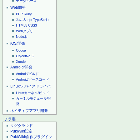
データベース
Web開発
PHP
Ruby
JavaScript
TypeScript
HTML5
CSS3
Webアプリ
Node.js
iOS/開発
Cocoa
Objective-C
Xcode
Android/開発
Android/ビルド
Android/ソースコード
Linux/デバイスドライバ
Linuxカーネル/ビルド
カーネルモジュール/開
発
ネイティブアプリ開発
チラ裏
タグクラウド
PukiWiki設定
PukiWiki/自作プラグイン