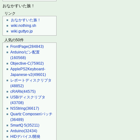
おなかすいた族！
リンク
おなかすいた族！
wiki.nothing.sh
wiki.guttyo.jp
人気の50件
FrontPage
(284843)
Arduino/ピン配置
(160568)
Objective-C
(75902)
ApplePS2Keyboard-
Japanese-v2
(49601)
レポートディスクリプタ
(48852)
cRARk
(44575)
USB/ディスクリプタ
(43708)
NSString
(36617)
Quartz Composer/パッチ
(36489)
SmartQ 5
(35211)
Arduino
(32434)
HIDデバイス/開発