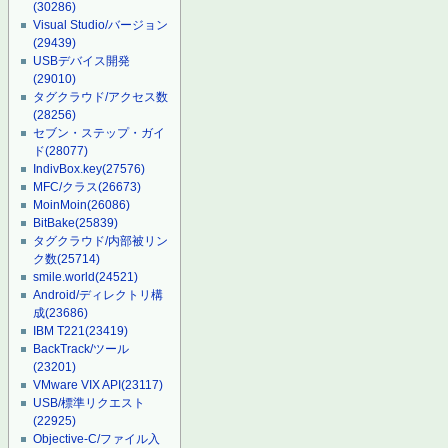
(30286)
Visual Studio/バージョン
(29439)
USBデバイス開発
(29010)
タグクラウド/アクセス数
(28256)
セブン・ステップ・ガイ
ド
(28077)
IndivBox.key
(27576)
MFC/クラス
(26673)
MoinMoin
(26086)
BitBake
(25839)
タグクラウド/内部被リン
ク数
(25714)
smile.world
(24521)
Android/ディレクトリ構
成
(23686)
IBM T221
(23419)
BackTrack/ツール
(23201)
VMware VIX API
(23117)
USB/標準リクエスト
(22925)
Objective-C/ファイル入