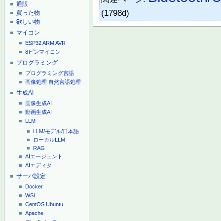
通販
(1798d)
買った物
欲しい物
マイコン
ESP32
ARM
AVR
8ピンマイコン
プログラミング
プログラミング言語
画像処理
自然言語処理
生成AI
画像生成AI
動画生成AI
LLM
LLM/モデル/日本語
ローカルLLM
RAG
AIエージェント
AIエディタ
サーバ設定
Docker
WSL
CentOS
Ubuntu
Apache