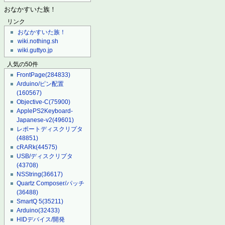
おなかすいた族！
リンク
おなかすいた族！
wiki.nothing.sh
wiki.guttyo.jp
人気の50件
FrontPage
(284833)
Arduino/ピン配置
(160567)
Objective-C
(75900)
ApplePS2Keyboard-
Japanese-v2
(49601)
レポートディスクリプタ
(48851)
cRARk
(44575)
USB/ディスクリプタ
(43708)
NSString
(36617)
Quartz Composer/パッチ
(36488)
SmartQ 5
(35211)
Arduino
(32433)
HIDデバイス/開発