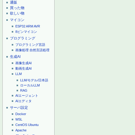
通販
買った物
欲しい物
マイコン
ESP32
ARM
AVR
8ピンマイコン
プログラミング
プログラミング言語
画像処理
自然言語処理
生成AI
画像生成AI
動画生成AI
LLM
LLM/モデル/日本語
ローカルLLM
RAG
AIエージェント
AIエディタ
サーバ設定
Docker
WSL
CentOS
Ubuntu
Apache