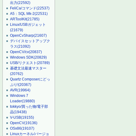
出力
(22592)
FeliCa/コマンド
(22537)
A5：SQL Mk-2
(22531)
ARToolKit
(21785)
Linux/USBガジェット
(21679)
OpenCvSharp
(21607)
デバイスセットアップク
ラス
(21092)
OpenCV/cv
(20837)
Windows SDK
(20829)
USB/リクエスト
(20789)
基礎文法最速マスター
(20762)
Quartz Composerにどっ
ぷり!
(20367)
AVR
(19964)
Windows 7
Loader
(19880)
tokkyo/買った物/電子部
品
(19438)
V-USB
(19155)
OpenCV
(19136)
OSx86
(19107)
Linuxカーネル/バージョ