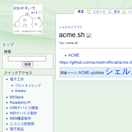
本文
リロード
差分
バ
シェルスクリプト
acme.sh
Top
/ acme.sh
トップ
検索
ACME
https://github.com/acmesh-official/acme.s
シェル
ACME
関連ページ:
(1050d)
クイックアクセス
[1]
電子工作
プロトタイピング
Arduino
M5Stack
Raspberry Pi
USBデバイス開発
HIDデバイス製作
MIDI機器製作
ニコニコ技術部
電子部品