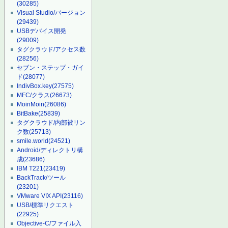
(30285)
Visual Studio/バージョン
(29439)
USBデバイス開発
(29009)
タグクラウド/アクセス数
(28256)
セブン・ステップ・ガイ
ド
(28077)
IndivBox.key
(27575)
MFC/クラス
(26673)
MoinMoin
(26086)
BitBake
(25839)
タグクラウド/内部被リン
ク数
(25713)
smile.world
(24521)
Android/ディレクトリ構
成
(23686)
IBM T221
(23419)
BackTrack/ツール
(23201)
VMware VIX API
(23116)
USB/標準リクエスト
(22925)
Objective-C/ファイル入