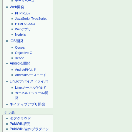
データベース
Web開発
PHP
Ruby
JavaScript
TypeScript
HTML5
CSS3
Webアプリ
Node.js
iOS/開発
Cocoa
Objective-C
Xcode
Android/開発
Android/ビルド
Android/ソースコード
Linux/デバイスドライバ
Linuxカーネル/ビルド
カーネルモジュール/開
発
ネイティブアプリ開発
チラ裏
タグクラウド
PukiWiki設定
PukiWiki/自作プラグイン