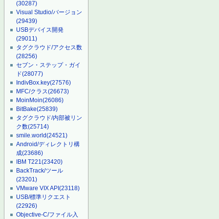
(30287)
Visual Studio/バージョン
(29439)
USBデバイス開発
(29011)
タグクラウド/アクセス数
(28256)
セブン・ステップ・ガイ
ド
(28077)
IndivBox.key
(27576)
MFC/クラス
(26673)
MoinMoin
(26086)
BitBake
(25839)
タグクラウド/内部被リン
ク数
(25714)
smile.world
(24521)
Android/ディレクトリ構
成
(23686)
IBM T221
(23420)
BackTrack/ツール
(23201)
VMware VIX API
(23118)
USB/標準リクエスト
(22926)
Objective-C/ファイル入