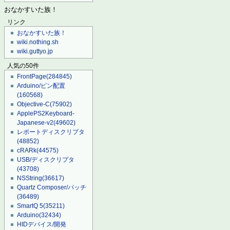
おなかすいた族！
リンク
おなかすいた族！
wiki.nothing.sh
wiki.guttyo.jp
人気の50件
FrontPage
(284845)
Arduino/ピン配置
(160568)
Objective-C
(75902)
ApplePS2Keyboard-
Japanese-v2
(49602)
レポートディスクリプタ
(48852)
cRARk
(44575)
USB/ディスクリプタ
(43708)
NSString
(36617)
Quartz Composer/パッチ
(36489)
SmartQ 5
(35211)
Arduino
(32434)
HIDデバイス/開発