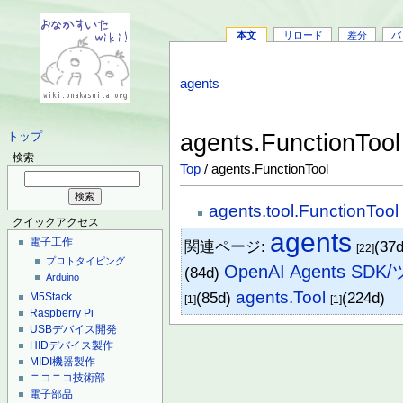
本文
リロード
差分
バ
agents
agents.FunctionToo
トップ
検索
Top
/ agents.FunctionTool
agents.tool.FunctionTool
クイックアクセス
agents
電子工作
関連ページ:
(37
[22]
プロトタイピング
OpenAI Agents SD
(84d)
Arduino
agents.Tool
(85d)
(224d)
M5Stack
[1]
[1]
Raspberry Pi
USBデバイス開発
HIDデバイス製作
MIDI機器製作
ニコニコ技術部
電子部品