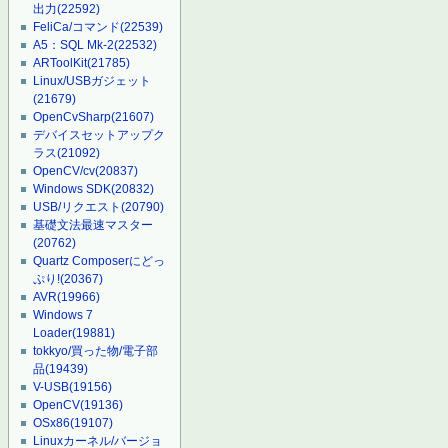
出力
(22592)
FeliCa/コマンド
(22539)
A5：SQL Mk-2
(22532)
ARToolKit
(21785)
Linux/USBガジェット
(21679)
OpenCvSharp
(21607)
デバイスセットアップク
ラス
(21092)
OpenCV/cv
(20837)
Windows SDK
(20832)
USB/リクエスト
(20790)
基礎文法最速マスター
(20762)
Quartz Composerにどっ
ぷり!
(20367)
AVR
(19966)
Windows 7
Loader
(19881)
tokkyo/買った物/電子部
品
(19439)
V-USB
(19156)
OpenCV
(19136)
OSx86
(19107)
Linuxカーネル/バージョ