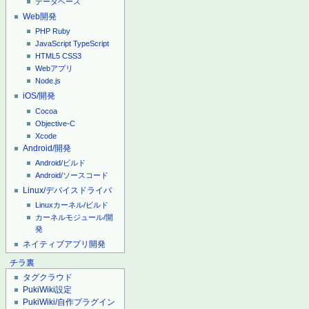
データベース
Web開発
PHP
Ruby
JavaScript
TypeScript
HTML5
CSS3
Webアプリ
Node.js
iOS/開発
Cocoa
Objective-C
Xcode
Android/開発
Android/ビルド
Android/ソースコード
Linux/デバイスドライバ
Linuxカーネル/ビルド
カーネルモジュール/開
発
ネイティブアプリ開発
チラ裏
タグクラウド
PukiWiki設定
PukiWiki/自作プラグイン