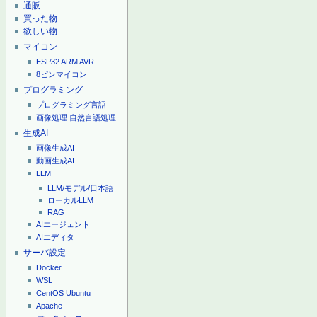
通販
買った物
欲しい物
マイコン
ESP32
ARM
AVR
8ピンマイコン
プログラミング
プログラミング言語
画像処理
自然言語処理
生成AI
画像生成AI
動画生成AI
LLM
LLM/モデル/日本語
ローカルLLM
RAG
AIエージェント
AIエディタ
サーバ設定
Docker
WSL
CentOS
Ubuntu
Apache