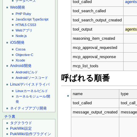
データベース
tool_called
agents
Web開発
tool_search_called
PHP
Ruby
JavaScript
TypeScript
tool_search_output_created
HTML5
CSS3
tool_output
agents
Webアプリ
Node.js
reasoning_item_created
iOS/開発
mcp_approval_requested
Cocoa
Objective-C
mcp_approval_response
Xcode
Android/開発
mcp_list_tools
Android/ビルド
呼ばれる順番
Android/ソースコード
Linux/デバイスドライバ
Linuxカーネル/ビルド
name
type
カーネルモジュール/開
発
tool_called
tool_call
ネイティブアプリ開発
message_output_created
message
チラ裏
タグクラウド
PukiWiki設定
PukiWiki/自作プラグイン