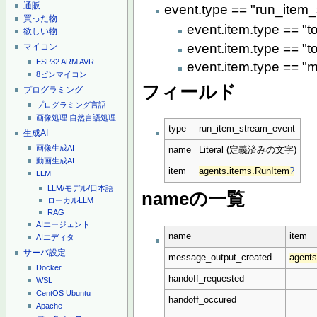
通販
event.type == "run_item
買った物
event.item.type == "t
欲しい物
event.item.type == "t
マイコン
ESP32
ARM
AVR
event.item.type == 
8ピンマイコン
フィールド
プログラミング
プログラミング言語
画像処理
自然言語処理
type
run_item_stream_event
生成AI
画像生成AI
name
Literal (定義済みの文字)
動画生成AI
item
agents.items.RunItem
?
LLM
LLM/モデル/日本語
nameの一覧
ローカルLLM
RAG
AIエージェント
name
item
AIエディタ
サーバ設定
message_output_created
agent
Docker
handoff_requested
WSL
CentOS
Ubuntu
handoff_occured
Apache