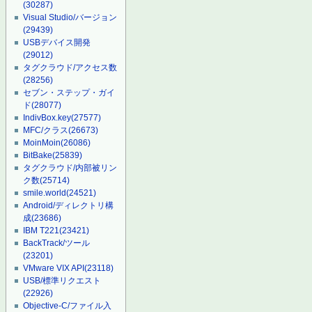
(30287)
Visual Studio/バージョン
(29439)
USBデバイス開発
(29012)
タグクラウド/アクセス数
(28256)
セブン・ステップ・ガイ
ド
(28077)
IndivBox.key
(27577)
MFC/クラス
(26673)
MoinMoin
(26086)
BitBake
(25839)
タグクラウド/内部被リン
ク数
(25714)
smile.world
(24521)
Android/ディレクトリ構
成
(23686)
IBM T221
(23421)
BackTrack/ツール
(23201)
VMware VIX API
(23118)
USB/標準リクエスト
(22926)
Objective-C/ファイル入