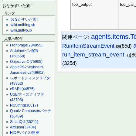
tool_output
tool_call
おなかすいた族！
リンク
おなかすいた族！
wiki.nothing.sh
wiki.guttyo.jp
agents.items.T
関連ページ:
人気の50件
RunItemStreamEvent
(85d)
FrontPage
(284855)
[0]
Arduino/ピン配置
run_item_stream_event
(8
[1]
(160568)
Objective-C
(75905)
(325d)
ApplePS2Keyboard-
Japanese-v2
(49602)
レポートディスクリプタ
(48852)
cRARk
(44575)
USB/ディスクリプタ
(43708)
NSString
(36617)
Quartz Composer/パッチ
(36489)
SmartQ 5
(35211)
Arduino
(32434)
HIDデバイス/開発