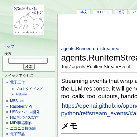
本文
リロード
差分
バ
トップ
agents.Runner.run_streamed
検索
agents.RunItemStr
Top
/ agents.RunItemStreamEvent
クイックアクセス
Streaming events that wrap 
電子工作
the LLM response, it will ge
プロトタイピング
Arduino
tool calls, tool outputs, hando
M5Stack
https://openai.github.io/open
Raspberry Pi
USBデバイス開発
python/ref/stream_events/#
HIDデバイス製作
MIDI機器製作
メモ
ニコニコ技術部
電子部品