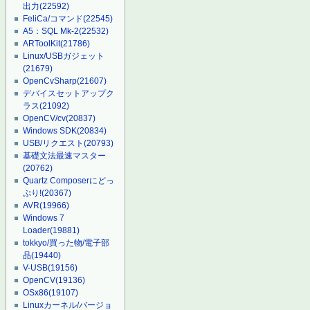
出力
(22592)
FeliCa/コマンド
(22545)
A5：SQL Mk-2
(22532)
ARToolKit
(21786)
Linux/USBガジェット
(21679)
OpenCvSharp
(21607)
デバイスセットアップク
ラス
(21092)
OpenCV/cv
(20837)
Windows SDK
(20834)
USB/リクエスト
(20793)
基礎文法最速マスター
(20762)
Quartz Composerにどっ
ぷり!
(20367)
AVR
(19966)
Windows 7
Loader
(19881)
tokkyo/買った物/電子部
品
(19440)
V-USB
(19156)
OpenCV
(19136)
OSx86
(19107)
Linuxカーネル/バージョ