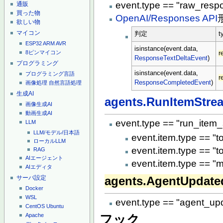
event.type == "raw_resp
通販
買った物
OpenAI/Responses API
欲しい物
マイコン
判定
t
ESP32
ARM
AVR
isinstance(event.data,
8ピンマイコン
r
ResponseTextDeltaEvent
)
プログラミング
isinstance(event.data,
プログラミング言語
r
ResponseCompletedEvent
)
画像処理
自然言語処理
生成AI
agents.RunItemStre
画像生成AI
動画生成AI
event.type == "run_item
LLM
LLM/モデル/日本語
event.item.type == "t
ローカルLLM
event.item.type == "t
RAG
AIエージェント
event.item.type == 
AIエディタ
agents.AgentUpdate
サーバ設定
Docker
WSL
event.type == "agent_u
CentOS
Ubuntu
Apache
フック