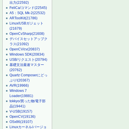
出力
(22592)
FeliCa/コマンド
(22545)
A5：SQL Mk-2
(22532)
ARToolKit
(21786)
Linux/USBガジェット
(21679)
OpenCvSharp
(21608)
デバイスセットアップク
ラス
(21092)
OpenCV/cv
(20837)
Windows SDK
(20834)
USB/リクエスト
(20794)
基礎文法最速マスター
(20762)
Quartz Composerにどっ
ぷり!
(20367)
AVR
(19966)
Windows 7
Loader
(19881)
tokkyo/買った物/電子部
品
(19441)
V-USB
(19157)
OpenCV
(19136)
OSx86
(19107)
Linuxカーネル/バージョ