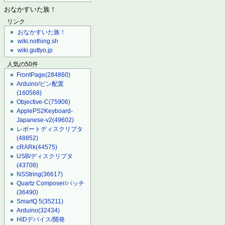
おなかすいた族！
リンク
おなかすいた族！
wiki.nothing.sh
wiki.guttyo.jp
人気の50件
FrontPage
(284860)
Arduino/ピン配置
(160568)
Objective-C
(75906)
ApplePS2Keyboard-
Japanese-v2
(49602)
レポートディスクリプタ
(48852)
cRARk
(44575)
USB/ディスクリプタ
(43708)
NSString
(36617)
Quartz Composer/パッチ
(36490)
SmartQ 5
(35211)
Arduino
(32434)
HIDデバイス/開発