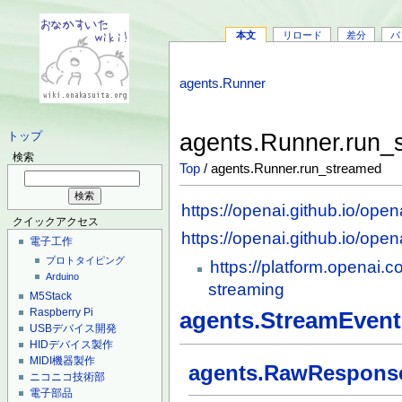
本文
リロード
差分
バ
agents.Runner
agents.Runner.run
トップ
検索
Top
/ agents.Runner.run_streamed
https://openai.github.io/ope
クイックアクセス
https://openai.github.io/ope
電子工作
プロトタイピング
https://platform.openai.
Arduino
streaming
M5Stack
Raspberry Pi
agents.StreamEvent
USBデバイス開発
HIDデバイス製作
MIDI機器製作
agents.RawRespons
ニコニコ技術部
電子部品