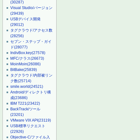
(30287)
Visual Studio/バージョン
(29439)
USBデバイス開発
(29012)
タグクラウド/アクセス数
(28256)
セブン・ステップ・ガイ
ド
(28077)
IndivBox.key
(27578)
MFC/クラス
(26673)
MoinMoin
(26086)
BitBake
(25839)
タグクラウド/内部被リン
ク数
(25714)
smile.world
(24521)
Android/ディレクトリ構
成
(23686)
IBM T221
(23422)
BackTrack/ツール
(23201)
VMware VIX API
(23119)
USB/標準リクエスト
(22926)
Objective-C/ファイル入