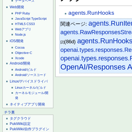
データベース
Web開発
agents.RunHooks
PHP
Ruby
JavaScript
TypeScript
agents.RunIt
関連ページ:
HTML5
CSS3
Webアプリ
agents.RawResponsesStr
Node.js
agents.RunHook
(86d)
iOS/開発
[2]
Cocoa
openai.types.responses.R
Objective-C
openai.types.responses
Xcode
Android/開発
OpenAI/Responses A
Android/ビルド
Android/ソースコード
Linux/デバイスドライバ
Linuxカーネル/ビルド
カーネルモジュール/開
発
ネイティブアプリ開発
チラ裏
タグクラウド
PukiWiki設定
PukiWiki/自作プラグイン