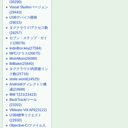
(30290)
Visual Studio/バージョン
(29443)
USBデバイス開発
(29015)
タグクラウド/アクセス数
(28257)
セブン・ステップ・ガイ
ド
(28078)
IndivBox.key
(27584)
MFC/クラス
(26675)
MoinMoin
(26088)
BitBake
(25840)
タグクラウド/内部被リン
ク数
(25716)
smile.world
(24525)
Android/ディレクトリ構
成
(23688)
IBM T221
(23423)
BackTrack/ツール
(23202)
VMware VIX API
(23122)
USB/標準リクエスト
(22930)
Objective-C/ファイル入