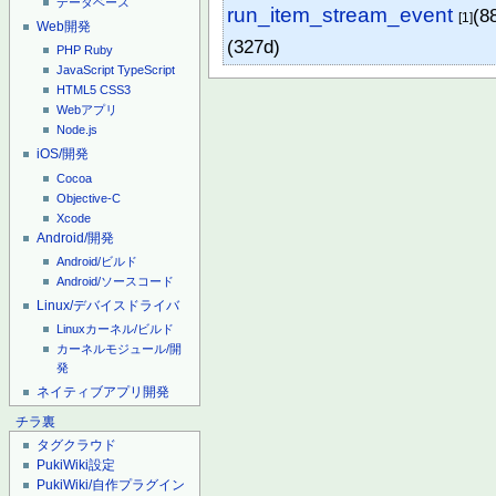
データベース
run_item_stream_event
(8
[1]
Web開発
(327d)
PHP
Ruby
JavaScript
TypeScript
HTML5
CSS3
Webアプリ
Node.js
iOS/開発
Cocoa
Objective-C
Xcode
Android/開発
Android/ビルド
Android/ソースコード
Linux/デバイスドライバ
Linuxカーネル/ビルド
カーネルモジュール/開
発
ネイティブアプリ開発
チラ裏
タグクラウド
PukiWiki設定
PukiWiki/自作プラグイン