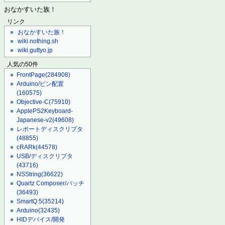
おなかすいた族！
リンク
おなかすいた族！
wiki.nothing.sh
wiki.guttyo.jp
人気の50件
FrontPage
(284908)
Arduino/ピン配置
(160575)
Objective-C
(75910)
ApplePS2Keyboard-
Japanese-v2
(49608)
レポートディスクリプタ
(48855)
cRARk
(44578)
USB/ディスクリプタ
(43716)
NSString
(36622)
Quartz Composer/パッチ
(36493)
SmartQ 5
(35214)
Arduino
(32435)
HIDデバイス/開発