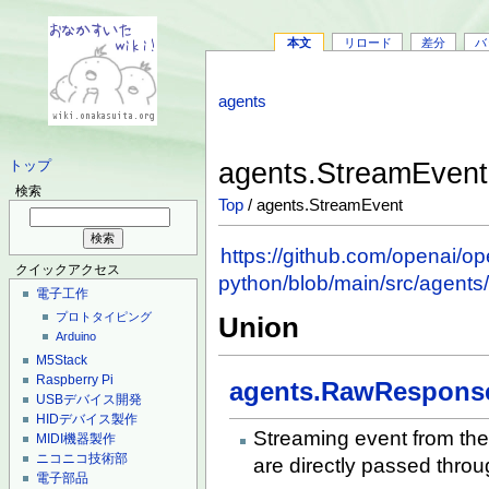
本文
リロード
差分
バ
agents
agents.StreamEven
トップ
検索
Top
/ agents.StreamEvent
https://github.com/openai/op
クイックアクセス
python/blob/main/src/agents
電子工作
プロトタイピング
Union
Arduino
M5Stack
Raspberry Pi
agents.RawRespons
USBデバイス開発
HIDデバイス製作
Streaming event from the 
MIDI機器製作
ニコニコ技術部
are directly passed thro
電子部品