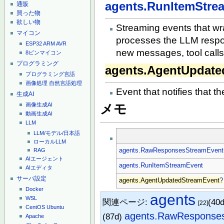
agents.RunItemStre
通販
買った物
欲しい物
Streaming events that wr
マイコン
processes the LLM respons
ESP32
ARM
AVR
new messages, tool calls,
8ピンマイコン
プログラミング
agents.AgentUpdate
プログラミング言語
画像処理
自然言語処理
Event that notifies that t
生成AI
画像生成AI
メモ
動画生成AI
LLM
LLM/モデル/日本語
ローカルLLM
agents.RawResponsesStreamEvent
RAG
AIエージェント
agents.RunItemStreamEvent
AIエディタ
サーバ設定
agents.AgentUpdatedStreamEvent
?
Docker
agents
WSL
関連ページ:
(40
[22]
CentOS
Ubuntu
agents.RawResponse
(87d)
Apache