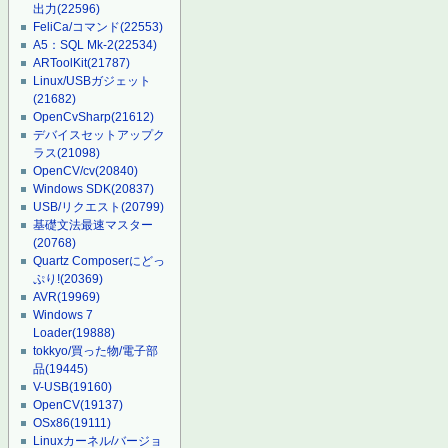
出力
(22596)
FeliCa/コマンド
(22553)
A5：SQL Mk-2
(22534)
ARToolKit
(21787)
Linux/USBガジェット
(21682)
OpenCvSharp
(21612)
デバイスセットアップク
ラス
(21098)
OpenCV/cv
(20840)
Windows SDK
(20837)
USB/リクエスト
(20799)
基礎文法最速マスター
(20768)
Quartz Composerにどっ
ぷり!
(20369)
AVR
(19969)
Windows 7
Loader
(19888)
tokkyo/買った物/電子部
品
(19445)
V-USB
(19160)
OpenCV
(19137)
OSx86
(19111)
Linuxカーネル/バージョ