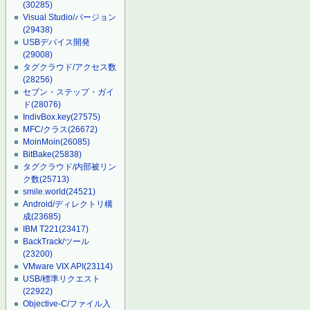
(30285)
Visual Studio/バージョン
(29438)
USBデバイス開発
(29008)
タグクラウド/アクセス数
(28256)
セブン・ステップ・ガイ
ド
(28076)
IndivBox.key
(27575)
MFC/クラス
(26672)
MoinMoin
(26085)
BitBake
(25838)
タグクラウド/内部被リン
ク数
(25713)
smile.world
(24521)
Android/ディレクトリ構
成
(23685)
IBM T221
(23417)
BackTrack/ツール
(23200)
VMware VIX API
(23114)
USB/標準リクエスト
(22922)
Objective-C/ファイル入