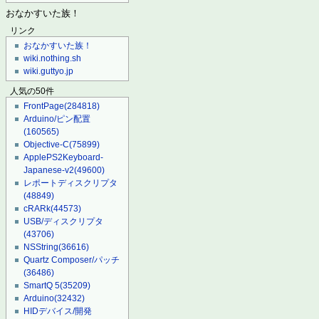
おなかすいた族！
リンク
おなかすいた族！
wiki.nothing.sh
wiki.guttyo.jp
人気の50件
FrontPage
(284818)
Arduino/ピン配置
(160565)
Objective-C
(75899)
ApplePS2Keyboard-
Japanese-v2
(49600)
レポートディスクリプタ
(48849)
cRARk
(44573)
USB/ディスクリプタ
(43706)
NSString
(36616)
Quartz Composer/パッチ
(36486)
SmartQ 5
(35209)
Arduino
(32432)
HIDデバイス/開発