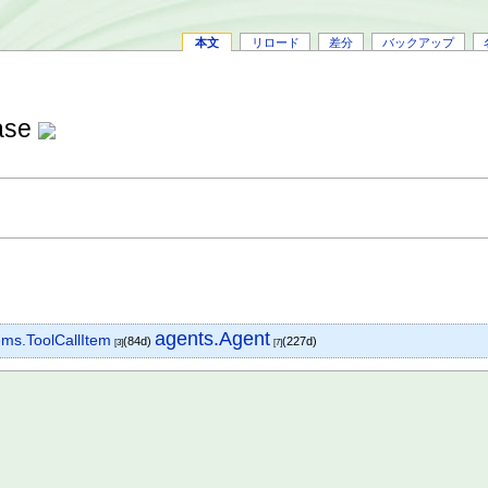
本文
リロード
差分
バックアップ
ase
agents.Agent
ems.ToolCallItem
(84d)
(227d)
[3]
[7]