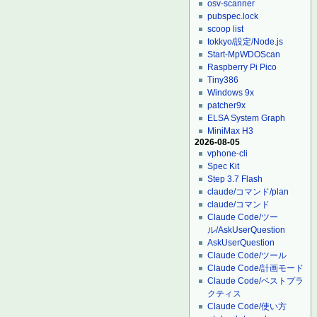
osv-scanner
pubspec.lock
scoop list
tokkyo/設定/Node.js
Start-MpWDOScan
Raspberry Pi Pico
Tiny386
Windows 9x
patcher9x
ELSA System Graph
MiniMax H3
2026-08-05
vphone-cli
Spec Kit
Step 3.7 Flash
claude/コマンド/plan
claude/コマンド
Claude Code/ツー
ル/AskUserQuestion
AskUserQuestion
Claude Code/ツール
Claude Code/計画モード
Claude Code/ベストプラ
クティス
Claude Code/使い方