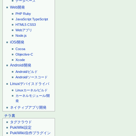
データベース
Web開発
PHP
Ruby
JavaScript
TypeScript
HTML5
CSS3
Webアプリ
Node.js
iOS/開発
Cocoa
Objective-C
Xcode
Android/開発
Android/ビルド
Android/ソースコード
Linux/デバイスドライバ
Linuxカーネル/ビルド
カーネルモジュール/開
発
ネイティブアプリ開発
チラ裏
タグクラウド
PukiWiki設定
PukiWiki/自作プラグイン