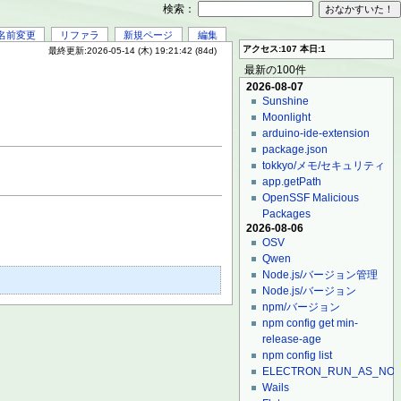
検索：
名前変更
リファラ
新規ページ
編集
アクセス:107 本日:1
最終更新:2026-05-14 (木) 19:21:42 (84d)
最新の100件
2026-08-07
Sunshine
Moonlight
arduino-ide-extension
package.json
tokkyo/メモ/セキュリティ
app.getPath
OpenSSF Malicious
Packages
2026-08-06
OSV
Qwen
Node.js/バージョン管理
Node.js/バージョン
npm/バージョン
npm config get min-
release-age
npm config list
ELECTRON_RUN_AS_NO
Wails