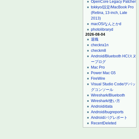
OpenCore Legacy Patcher
tokkyo/設定/MacBook Pro
(Retina, 13-inch, Late
2013)
macOS/なんとかd
photolibraryd
2026-08-04
退職
checkra1n
checkm8
Android/Bluetooth HCIスヌ
ープログ
Mac Pro
Power Mac G5
FireWire
Visual Studio Code/デバッ
グコンソール
Wireshark/Bluetooth
Wireshark/使い方
Android/data
Android/bugreports
Android/バグレポート
RecentDeleted