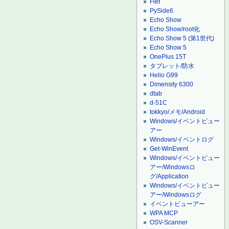
Flet
PySide6
Echo Show
Echo Show/root化
Echo Show 5 (第1世代)
Echo Show 5
OnePlus 15T
タブレット/防水
Helio G99
Dimensity 6300
dtab
d-51C
tokkyo/メモ/Android
Windows/イベントビュー
アー
Windows/イベントログ
Get-WinEvent
Windows/イベントビュー
アー/Windowsロ
グ/Application
Windows/イベントビュー
アー/Windowsログ
イベントビューアー
WPA MCP
OSV-Scanner