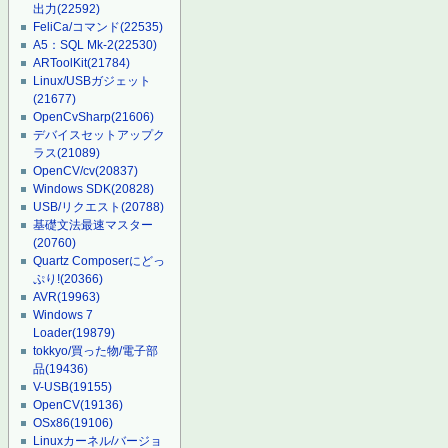
出力
(22592)
FeliCa/コマンド
(22535)
A5：SQL Mk-2
(22530)
ARToolKit
(21784)
Linux/USBガジェット
(21677)
OpenCvSharp
(21606)
デバイスセットアップク
ラス
(21089)
OpenCV/cv
(20837)
Windows SDK
(20828)
USB/リクエスト
(20788)
基礎文法最速マスター
(20760)
Quartz Composerにどっ
ぷり!
(20366)
AVR
(19963)
Windows 7
Loader
(19879)
tokkyo/買った物/電子部
品
(19436)
V-USB
(19155)
OpenCV
(19136)
OSx86
(19106)
Linuxカーネル/バージョ