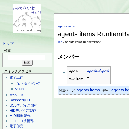
agents.items
agents.items.RunItemB
Top
/ agents.items.RunItemBase
トップ
検索
メンバー
agent
agents.Agent
クイックアクセス
電子工作
raw_item
T
プロトタイピング
Arduino
agents.it
agents.items
関連ページ:
(84d)
[2]
M5Stack
Raspberry Pi
USBデバイス開発
HIDデバイス製作
MIDI機器製作
ニコニコ技術部
電子部品