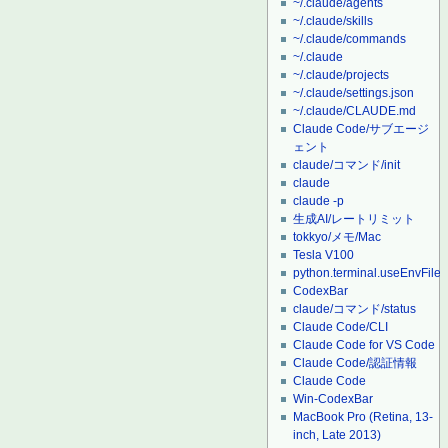
~/.claude/agents
~/.claude/skills
~/.claude/commands
~/.claude
~/.claude/projects
~/.claude/settings.json
~/.claude/CLAUDE.md
Claude Code/サブエージ
ェント
claude/コマンド/init
claude
claude -p
生成AI/レートリミット
tokkyo/メモ/Mac
Tesla V100
python.terminal.useEnvFile
CodexBar
claude/コマンド/status
Claude Code/CLI
Claude Code for VS Code
Claude Code/認証情報
Claude Code
Win-CodexBar
MacBook Pro (Retina, 13-
inch, Late 2013)