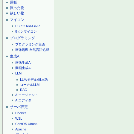
通販
買った物
欲しい物
マイコン
ESP32
ARM
AVR
8ピンマイコン
プログラミング
プログラミング言語
画像処理
自然言語処理
生成AI
画像生成AI
動画生成AI
LLM
LLM/モデル/日本語
ローカルLLM
RAG
AIエージェント
AIエディタ
サーバ設定
Docker
WSL
CentOS
Ubuntu
Apache