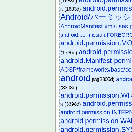
(1683d)
android.permi
(1683d)
[5]
Android/パーミッ
AndroidManifest.xml/uses-
android.permission.FORE
android.permission
android.permis
(1736d)
android.Manifest.permi
AOSP/frameworks/base/cor
android
andro
(2805d)
[63]
(3398d)
android.permissio
android.permi
(3398d)
[6]
android.permission.INTER
android.permission.
android.permissio