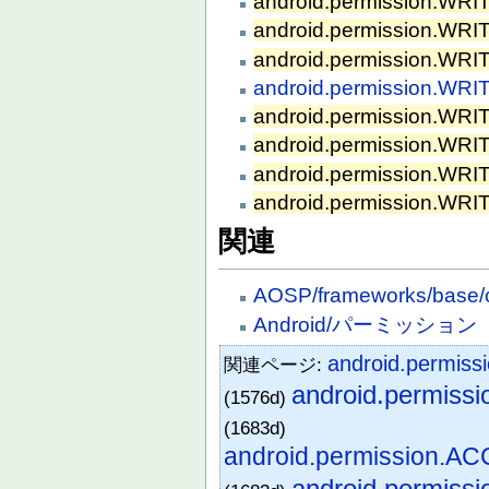
android.permission.
android.permission.WR
android.permission.W
android.permission.WR
android.permission.WR
android.permission.W
android.permission.W
android.permission.W
関連
AOSP/frameworks/base/c
Android/パーミッション
android.permi
関連ページ:
android.permi
(1576d)
(1683d)
android.permission
android.permi