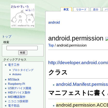
本文
リロード
差分
バ
android
android.permission
トップ
検索
Top
/ android.permission
クイックアクセス
http://developer.android.com
電子工作
プロトタイピング
クラス
Arduino
M5Stack
android.Manifest.permiss
Raspberry Pi
USBデバイス開発
マニフェストに書く
HIDデバイス製作
MIDI機器製作
ニコニコ技術部
android.permission.
電子部品