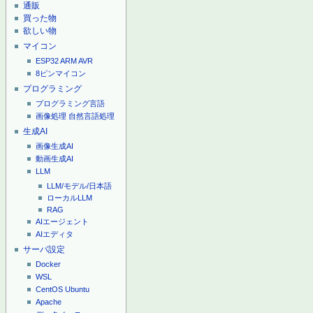
通販
買った物
欲しい物
マイコン
ESP32
ARM
AVR
8ピンマイコン
プログラミング
プログラミング言語
画像処理
自然言語処理
生成AI
画像生成AI
動画生成AI
LLM
LLM/モデル/日本語
ローカルLLM
RAG
AIエージェント
AIエディタ
サーバ設定
Docker
WSL
CentOS
Ubuntu
Apache