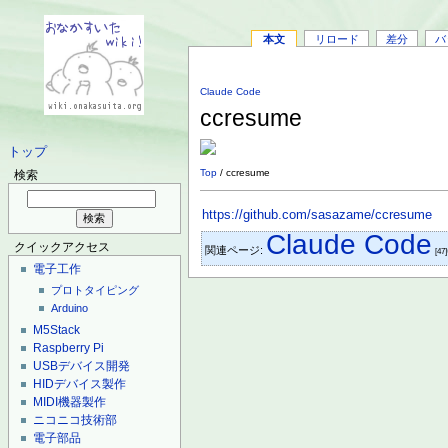
本文
リロード
差分
バ
Claude Code
ccresume
トップ
Top
/ ccresume
検索
https://github.com/sasazame/ccresume
Claude Code
クイックアクセス
関連ページ:
[47]
電子工作
プロトタイピング
Arduino
M5Stack
Raspberry Pi
USBデバイス開発
HIDデバイス製作
MIDI機器製作
ニコニコ技術部
電子部品