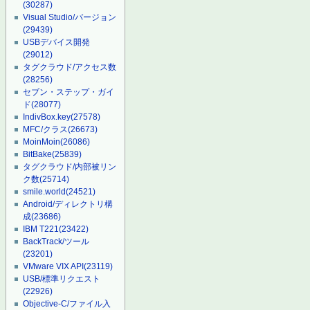
(30287)
Visual Studio/バージョン
(29439)
USBデバイス開発
(29012)
タグクラウド/アクセス数
(28256)
セブン・ステップ・ガイ
ド
(28077)
IndivBox.key
(27578)
MFC/クラス
(26673)
MoinMoin
(26086)
BitBake
(25839)
タグクラウド/内部被リン
ク数
(25714)
smile.world
(24521)
Android/ディレクトリ構
成
(23686)
IBM T221
(23422)
BackTrack/ツール
(23201)
VMware VIX API
(23119)
USB/標準リクエスト
(22926)
Objective-C/ファイル入