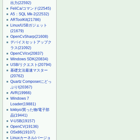
出力
(22592)
FeliCa/コマンド
(22545)
A5：SQL Mk-2
(22532)
ARToolKit
(21786)
Linux/USBガジェット
(21679)
OpenCvSharp
(21608)
デバイスセットアップク
ラス
(21092)
OpenCV/cv
(20837)
Windows SDK
(20834)
USB/リクエスト
(20794)
基礎文法最速マスター
(20762)
Quartz Composerにどっ
ぷり!
(20367)
AVR
(19966)
Windows 7
Loader
(19881)
tokkyo/買った物/電子部
品
(19441)
V-USB
(19157)
OpenCV
(19136)
OSx86
(19107)
Linuxカーネル/バージョ