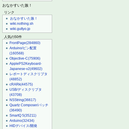
おなかすいた族！
リンク
おなかすいた族！
wiki.nothing.sh
wiki.guttyo.jp
人気の50件
FrontPage
(284860)
Arduino/ピン配置
(160568)
Objective-C
(75906)
ApplePS2Keyboard-
Japanese-v2
(49602)
レポートディスクリプタ
(48852)
cRARk
(44575)
USB/ディスクリプタ
(43708)
NSString
(36617)
Quartz Composer/パッチ
(36490)
SmartQ 5
(35211)
Arduino
(32434)
HIDデバイス/開発