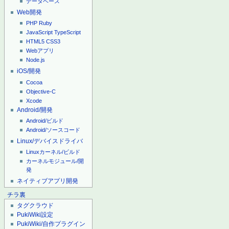
データベース
Web開発
PHP
Ruby
JavaScript
TypeScript
HTML5
CSS3
Webアプリ
Node.js
iOS/開発
Cocoa
Objective-C
Xcode
Android/開発
Android/ビルド
Android/ソースコード
Linux/デバイスドライバ
Linuxカーネル/ビルド
カーネルモジュール/開
発
ネイティブアプリ開発
チラ裏
タグクラウド
PukiWiki設定
PukiWiki/自作プラグイン