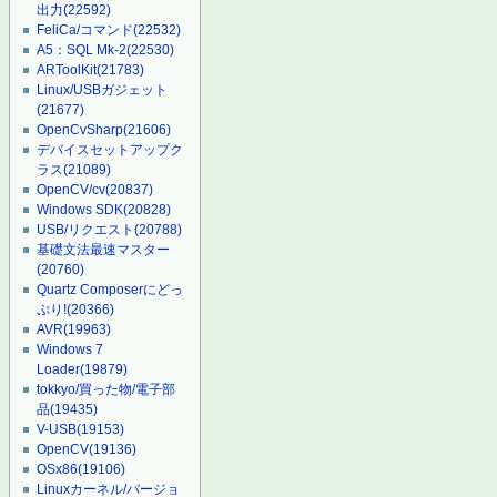
出力
(22592)
FeliCa/コマンド
(22532)
A5：SQL Mk-2
(22530)
ARToolKit
(21783)
Linux/USBガジェット
(21677)
OpenCvSharp
(21606)
デバイスセットアップク
ラス
(21089)
OpenCV/cv
(20837)
Windows SDK
(20828)
USB/リクエスト
(20788)
基礎文法最速マスター
(20760)
Quartz Composerにどっ
ぷり!
(20366)
AVR
(19963)
Windows 7
Loader
(19879)
tokkyo/買った物/電子部
品
(19435)
V-USB
(19153)
OpenCV
(19136)
OSx86
(19106)
Linuxカーネル/バージョ