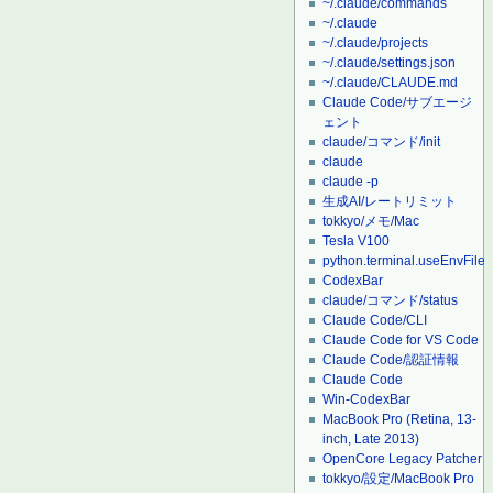
~/.claude/commands
~/.claude
~/.claude/projects
~/.claude/settings.json
~/.claude/CLAUDE.md
Claude Code/サブエージ
ェント
claude/コマンド/init
claude
claude -p
生成AI/レートリミット
tokkyo/メモ/Mac
Tesla V100
python.terminal.useEnvFile
CodexBar
claude/コマンド/status
Claude Code/CLI
Claude Code for VS Code
Claude Code/認証情報
Claude Code
Win-CodexBar
MacBook Pro (Retina, 13-
inch, Late 2013)
OpenCore Legacy Patcher
tokkyo/設定/MacBook Pro