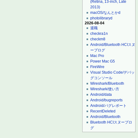
(Retina, 13-inch, Late
2013)
macOS/なんとかd
photolibraryd
2026-08-04
退職
checkra1n
checkm8
Android/Bluetooth HCIスヌ
ープログ
Mac Pro
Power Mac G5
FireWire
Visual Studio Code/デバッ
グコンソール
Wireshark/Bluetooth
Wireshark/使い方
Android/data
Android/bugreports
Android/バグレポート
RecentDeleted
Android/Bluetooth
Bluetooth HCIスヌープロ
グ