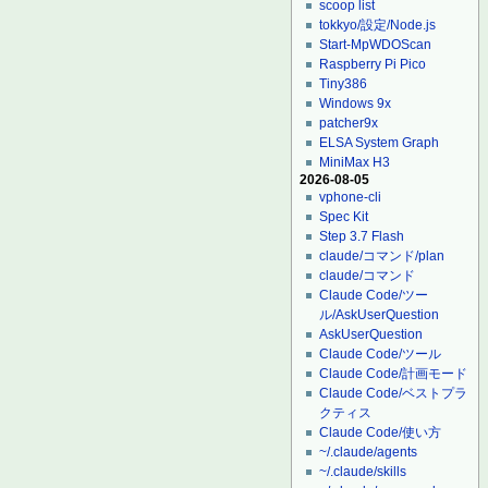
scoop list
tokkyo/設定/Node.js
Start-MpWDOScan
Raspberry Pi Pico
Tiny386
Windows 9x
patcher9x
ELSA System Graph
MiniMax H3
2026-08-05
vphone-cli
Spec Kit
Step 3.7 Flash
claude/コマンド/plan
claude/コマンド
Claude Code/ツー
ル/AskUserQuestion
AskUserQuestion
Claude Code/ツール
Claude Code/計画モード
Claude Code/ベストプラ
クティス
Claude Code/使い方
~/.claude/agents
~/.claude/skills