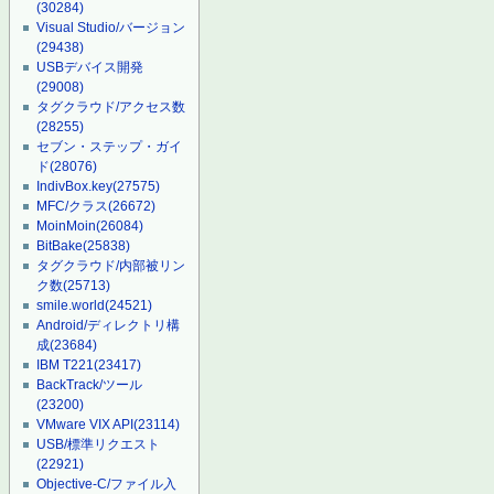
(30284)
Visual Studio/バージョン
(29438)
USBデバイス開発
(29008)
タグクラウド/アクセス数
(28255)
セブン・ステップ・ガイ
ド
(28076)
IndivBox.key
(27575)
MFC/クラス
(26672)
MoinMoin
(26084)
BitBake
(25838)
タグクラウド/内部被リン
ク数
(25713)
smile.world
(24521)
Android/ディレクトリ構
成
(23684)
IBM T221
(23417)
BackTrack/ツール
(23200)
VMware VIX API
(23114)
USB/標準リクエスト
(22921)
Objective-C/ファイル入