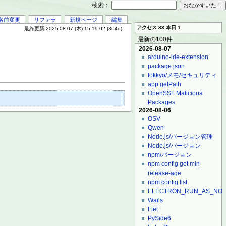
検索：
名前変更
リファラ
新規ページ
編集
アクセス:83 本日:1
最終更新:2025-08-07 (木) 15:19:02 (364d)
最新の100件
2026-08-07
arduino-ide-extension
package.json
tokkyo/メモ/セキュリティ
app.getPath
OpenSSF Malicious
Packages
2026-08-06
OSV
Qwen
Node.js/バージョン管理
Node.js/バージョン
npm/バージョン
npm config get min-
release-age
npm config list
ELECTRON_RUN_AS_NO
Wails
Flet
PySide6