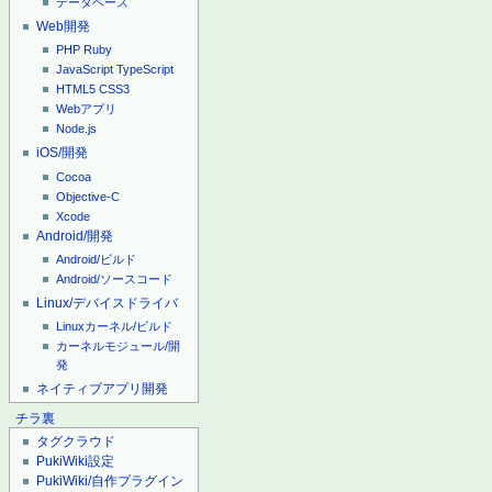
データベース
Web開発
PHP
Ruby
JavaScript
TypeScript
HTML5
CSS3
Webアプリ
Node.js
iOS/開発
Cocoa
Objective-C
Xcode
Android/開発
Android/ビルド
Android/ソースコード
Linux/デバイスドライバ
Linuxカーネル/ビルド
カーネルモジュール/開
発
ネイティブアプリ開発
チラ裏
タグクラウド
PukiWiki設定
PukiWiki/自作プラグイン