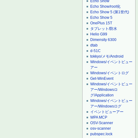
Echo Show
Echo Show/root化
Echo Show 5 (第1世代)
Echo Show 5
OnePlus 15T
タブレット/防水
Helio G99
Dimensity 6300
dtab
d-51C
tokkyo/メモ/Android
Windows/イベントビュー
アー
Windows/イベントログ
Get-WinEvent
Windows/イベントビュー
アー/Windowsロ
グ/Application
Windows/イベントビュー
アー/Windowsログ
イベントビューアー
WPA MCP
OSV-Scanner
osv-scanner
pubspec.lock