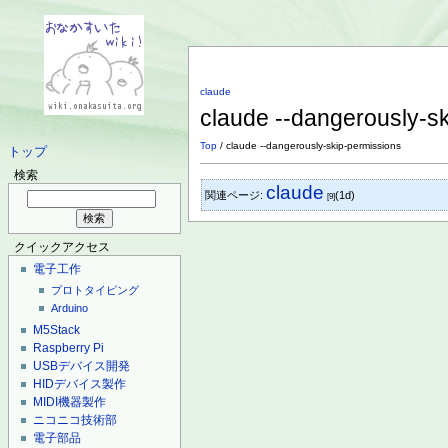
claude
claude --dangerously-s
Top
/ claude --dangerously-skip-permissions
トップ
検索
claude
関連ページ:
(1d)
[9]
クイックアクセス
電子工作
プロトタイピング
Arduino
M5Stack
Raspberry Pi
USBデバイス開発
HIDデバイス製作
MIDI機器製作
ニコニコ技術部
電子部品