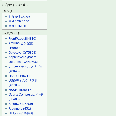
おなかすいた族！
リンク
おなかすいた族！
wiki.nothing.sh
wiki.guttyo.jp
人気の50件
FrontPage
(284810)
Arduino/ピン配置
(160563)
Objective-C
(75893)
ApplePS2Keyboard-
Japanese-v2
(49600)
レポートディスクリプタ
(48848)
cRARk
(44571)
USB/ディスクリプタ
(43705)
NSString
(36616)
Quartz Composer/パッチ
(36486)
SmartQ 5
(35209)
Arduino
(32431)
HIDデバイス/開発