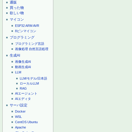
通販
買った物
欲しい物
マイコン
ESP32
ARM
AVR
8ピンマイコン
プログラミング
プログラミング言語
画像処理
自然言語処理
生成AI
画像生成AI
動画生成AI
LLM
LLM/モデル/日本語
ローカルLLM
RAG
AIエージェント
AIエディタ
サーバ設定
Docker
WSL
CentOS
Ubuntu
Apache