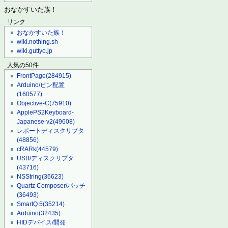
おなかすいた族！
リンク
おなかすいた族！
wiki.nothing.sh
wiki.guttyo.jp
人気の50件
FrontPage
(284915)
Arduino/ピン配置
(160577)
Objective-C
(75910)
ApplePS2Keyboard-
Japanese-v2
(49608)
レポートディスクリプタ
(48856)
cRARk
(44579)
USB/ディスクリプタ
(43716)
NSString
(36623)
Quartz Composer/パッチ
(36493)
SmartQ 5
(35214)
Arduino
(32435)
HIDデバイス/開発