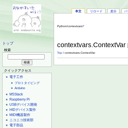
本文
リロード
差分
バ
Python/contextvars
?
contextvars.ContextVar
トップ
検索
Top
/ contextvars.ContextVar
クイックアクセス
電子工作
プロトタイピング
Arduino
M5Stack
Raspberry Pi
USBデバイス開発
HIDデバイス製作
MIDI機器製作
ニコニコ技術部
電子部品