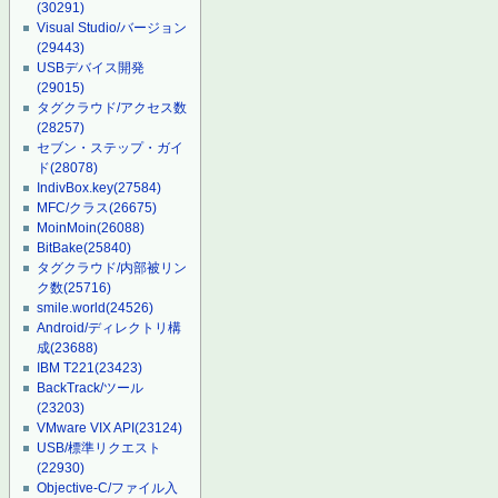
(30291)
Visual Studio/バージョン
(29443)
USBデバイス開発
(29015)
タグクラウド/アクセス数
(28257)
セブン・ステップ・ガイ
ド
(28078)
IndivBox.key
(27584)
MFC/クラス
(26675)
MoinMoin
(26088)
BitBake
(25840)
タグクラウド/内部被リン
ク数
(25716)
smile.world
(24526)
Android/ディレクトリ構
成
(23688)
IBM T221
(23423)
BackTrack/ツール
(23203)
VMware VIX API
(23124)
USB/標準リクエスト
(22930)
Objective-C/ファイル入