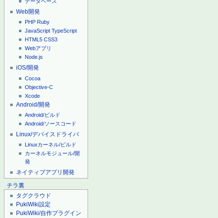
データベース
Web開発
PHP
Ruby
JavaScript
TypeScript
HTML5
CSS3
Webアプリ
Node.js
iOS/開発
Cocoa
Objective-C
Xcode
Android/開発
Android/ビルド
Android/ソースコード
Linux/デバイスドライバ
Linuxカーネル/ビルド
カーネルモジュール/開
発
ネイティブアプリ開発
チラ裏
タグクラウド
PukiWiki設定
PukiWiki/自作プラグイン