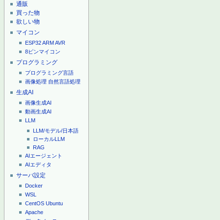
通販
買った物
欲しい物
マイコン
ESP32
ARM
AVR
8ピンマイコン
プログラミング
プログラミング言語
画像処理
自然言語処理
生成AI
画像生成AI
動画生成AI
LLM
LLM/モデル/日本語
ローカルLLM
RAG
AIエージェント
AIエディタ
サーバ設定
Docker
WSL
CentOS
Ubuntu
Apache