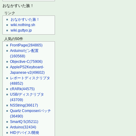
おなかすいた族！
リンク
おなかすいた族！
wiki.nothing.sh
wiki.guttyo.jp
人気の50件
FrontPage
(284865)
Arduino/ピン配置
(160568)
Objective-C
(75906)
ApplePS2Keyboard-
Japanese-v2
(49602)
レポートディスクリプタ
(48852)
cRARk
(44575)
USB/ディスクリプタ
(43709)
NSString
(36617)
Quartz Composer/パッチ
(36490)
SmartQ 5
(35211)
Arduino
(32434)
HIDデバイス/開発