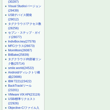
(30287)
Visual Studio/バージョン
(29439)
USBデバイス開発
(29012)
タグクラウド/アクセス数
(28256)
セブン・ステップ・ガイ
ド
(28077)
IndivBox.key
(27578)
MFC/クラス
(26673)
MoinMoin
(26087)
BitBake
(25839)
タグクラウド/内部被リン
ク数
(25714)
smile.world
(24522)
Android/ディレクトリ構
成
(23686)
IBM T221
(23422)
BackTrack/ツール
(23201)
VMware VIX API
(23119)
USB/標準リクエスト
(22926)
Objective-C/ファイル入