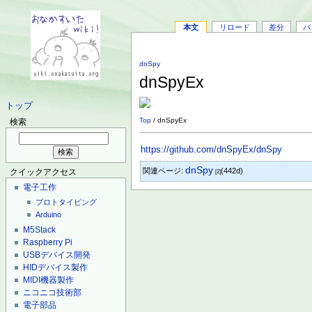
本文
リロード
差分
バ
dnSpy
dnSpyEx
トップ
Top
/ dnSpyEx
検索
https://github.com/dnSpyEx/dnSpy
dnSpy
関連ページ:
(442d)
クイックアクセス
[2]
電子工作
プロトタイピング
Arduino
M5Stack
Raspberry Pi
USBデバイス開発
HIDデバイス製作
MIDI機器製作
ニコニコ技術部
電子部品