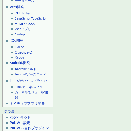
データベース
Web開発
PHP
Ruby
JavaScript
TypeScript
HTML5
CSS3
Webアプリ
Node.js
iOS/開発
Cocoa
Objective-C
Xcode
Android/開発
Android/ビルド
Android/ソースコード
Linux/デバイスドライバ
Linuxカーネル/ビルド
カーネルモジュール/開
発
ネイティブアプリ開発
チラ裏
タグクラウド
PukiWiki設定
PukiWiki/自作プラグイン