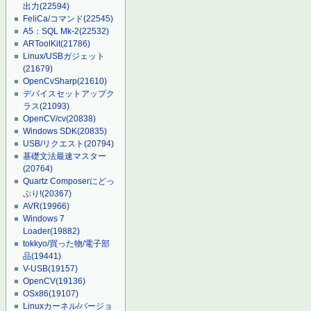
出力
(22594)
FeliCa/コマンド
(22545)
A5：SQL Mk-2
(22532)
ARToolKit
(21786)
Linux/USBガジェット
(21679)
OpenCvSharp
(21610)
デバイスセットアップク
ラス
(21093)
OpenCV/cv
(20838)
Windows SDK
(20835)
USB/リクエスト
(20794)
基礎文法最速マスター
(20764)
Quartz Composerにどっ
ぷり!
(20367)
AVR
(19966)
Windows 7
Loader
(19882)
tokkyo/買った物/電子部
品
(19441)
V-USB
(19157)
OpenCV
(19136)
OSx86
(19107)
Linuxカーネル/バージョ