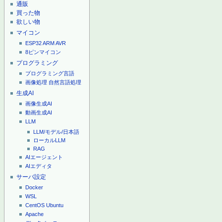
通販
買った物
欲しい物
マイコン
ESP32
ARM
AVR
8ピンマイコン
プログラミング
プログラミング言語
画像処理
自然言語処理
生成AI
画像生成AI
動画生成AI
LLM
LLM/モデル/日本語
ローカルLLM
RAG
AIエージェント
AIエディタ
サーバ設定
Docker
WSL
CentOS
Ubuntu
Apache