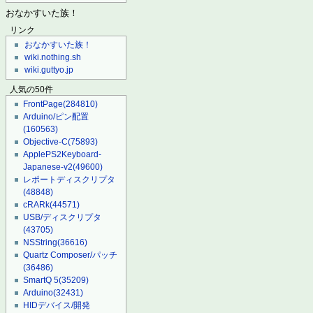
おなかすいた族！
リンク
おなかすいた族！
wiki.nothing.sh
wiki.guttyo.jp
人気の50件
FrontPage
(284810)
Arduino/ピン配置
(160563)
Objective-C
(75893)
ApplePS2Keyboard-
Japanese-v2
(49600)
レポートディスクリプタ
(48848)
cRARk
(44571)
USB/ディスクリプタ
(43705)
NSString
(36616)
Quartz Composer/パッチ
(36486)
SmartQ 5
(35209)
Arduino
(32431)
HIDデバイス/開発