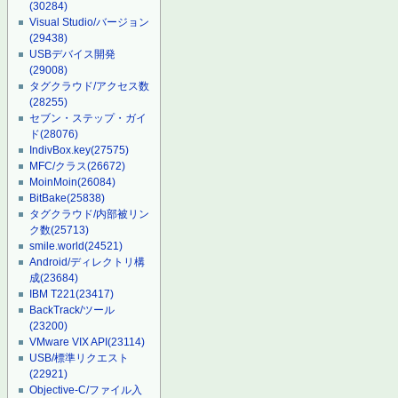
(30284)
Visual Studio/バージョン
(29438)
USBデバイス開発
(29008)
タグクラウド/アクセス数
(28255)
セブン・ステップ・ガイ
ド
(28076)
IndivBox.key
(27575)
MFC/クラス
(26672)
MoinMoin
(26084)
BitBake
(25838)
タグクラウド/内部被リン
ク数
(25713)
smile.world
(24521)
Android/ディレクトリ構
成
(23684)
IBM T221
(23417)
BackTrack/ツール
(23200)
VMware VIX API
(23114)
USB/標準リクエスト
(22921)
Objective-C/ファイル入