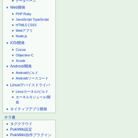
データベース
Web開発
PHP
Ruby
JavaScript
TypeScript
HTML5
CSS3
Webアプリ
Node.js
iOS/開発
Cocoa
Objective-C
Xcode
Android/開発
Android/ビルド
Android/ソースコード
Linux/デバイスドライバ
Linuxカーネル/ビルド
カーネルモジュール/開
発
ネイティブアプリ開発
チラ裏
タグクラウド
PukiWiki設定
PukiWiki/自作プラグイン