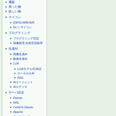
通販
買った物
欲しい物
マイコン
ESP32
ARM
AVR
8ピンマイコン
プログラミング
プログラミング言語
画像処理
自然言語処理
生成AI
画像生成AI
動画生成AI
LLM
LLM/モデル/日本語
ローカルLLM
RAG
AIエージェント
AIエディタ
サーバ設定
Docker
WSL
CentOS
Ubuntu
Apache