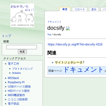
本文
リロード
差分
バ
ドキュメント
docsify
Top
/ docsify
トップ
検索
https://docsify.js.org/#/?id=docsify-4116
関連
クイックアクセス
サイトジェネレータ
?
電子工作
ドキュメント
プロトタイピング
関連ページ:
[
Arduino
M5Stack
Raspberry Pi
USBデバイス開発
HIDデバイス製作
MIDI機器製作
ニコニコ技術部
電子部品