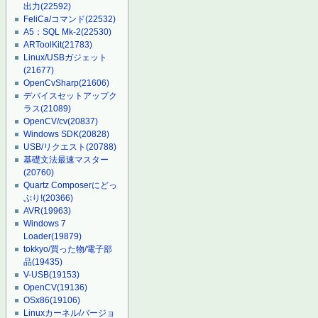
出力
(22592)
FeliCa/コマンド
(22532)
A5：SQL Mk-2
(22530)
ARToolKit
(21783)
Linux/USBガジェット
(21677)
OpenCvSharp
(21606)
デバイスセットアップク
ラス
(21089)
OpenCV/cv
(20837)
Windows SDK
(20828)
USB/リクエスト
(20788)
基礎文法最速マスター
(20760)
Quartz Composerにどっ
ぷり!
(20366)
AVR
(19963)
Windows 7
Loader
(19879)
tokkyo/買った物/電子部
品
(19435)
V-USB
(19153)
OpenCV
(19136)
OSx86
(19106)
Linuxカーネル/バージョ