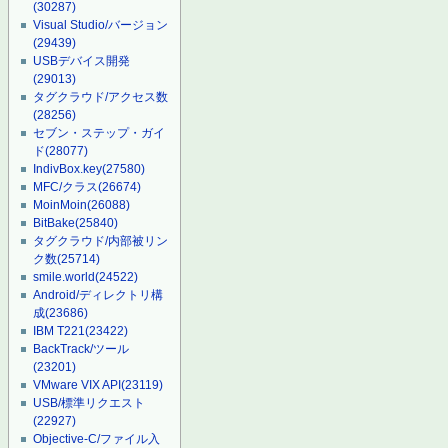
(30287)
Visual Studio/バージョン
(29439)
USBデバイス開発
(29013)
タグクラウド/アクセス数
(28256)
セブン・ステップ・ガイ
ド
(28077)
IndivBox.key
(27580)
MFC/クラス
(26674)
MoinMoin
(26088)
BitBake
(25840)
タグクラウド/内部被リン
ク数
(25714)
smile.world
(24522)
Android/ディレクトリ構
成
(23686)
IBM T221
(23422)
BackTrack/ツール
(23201)
VMware VIX API
(23119)
USB/標準リクエスト
(22927)
Objective-C/ファイル入