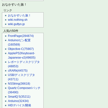
おなかすいた族！
リンク
おなかすいた族！
wiki.nothing.sh
wiki.guttyo.jp
人気の50件
FrontPage
(284874)
Arduino/ピン配置
(160569)
Objective-C
(75907)
ApplePS2Keyboard-
Japanese-v2
(49605)
レポートディスクリプタ
(48853)
cRARk
(44575)
USB/ディスクリプタ
(43711)
NSString
(36618)
Quartz Composer/パッチ
(36490)
SmartQ 5
(35211)
Arduino
(32434)
HIDデバイス/開発