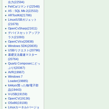
出力
(22594)
FeliCa/コマンド
(22548)
A5：SQL Mk-2
(22532)
ARToolKit
(21786)
Linux/USBガジェット
(21679)
OpenCvSharp
(21611)
デバイスセットアップク
ラス
(21093)
OpenCV/cv
(20838)
Windows SDK
(20835)
USB/リクエスト
(20796)
基礎文法最速マスター
(20764)
Quartz Composerにどっ
ぷり!
(20367)
AVR
(19967)
Windows 7
Loader
(19885)
tokkyo/買った物/電子部
品
(19443)
V-USB
(19159)
OpenCV
(19136)
OSx86
(19108)
Linuxカーネル/バージョ