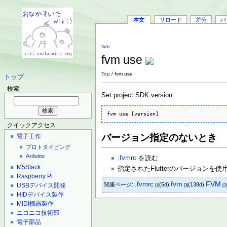
本文
リロード
差分
バ
fvm
fvm use
Top
/ fvm use
トップ
検索
Set project SDK version
fvm use [version]
クイックアクセス
バージョン指定のないとき
電子工作
プロトタイピング
Arduino
.fvmrc
を読む
M5Stack
指定されたFlutterのバージョンを使
Raspberry Pi
fvm
.fvmrc
FVM
関連ページ:
(5d)
(138d)
USBデバイス開発
[1]
[3]
[2]
HIDデバイス製作
MIDI機器製作
ニコニコ技術部
電子部品