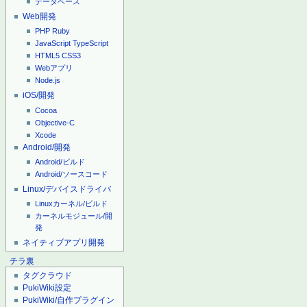
データベース
Web開発
PHP
Ruby
JavaScript
TypeScript
HTML5
CSS3
Webアプリ
Node.js
iOS/開発
Cocoa
Objective-C
Xcode
Android/開発
Android/ビルド
Android/ソースコード
Linux/デバイスドライバ
Linuxカーネル/ビルド
カーネルモジュール/開
発
ネイティブアプリ開発
チラ裏
タグクラウド
PukiWiki設定
PukiWiki/自作プラグイン