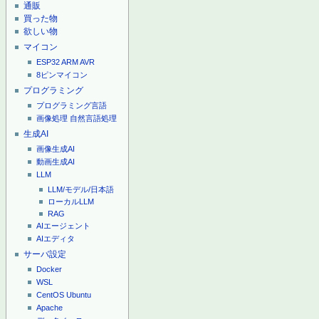
通販
買った物
欲しい物
マイコン
ESP32
ARM
AVR
8ピンマイコン
プログラミング
プログラミング言語
画像処理
自然言語処理
生成AI
画像生成AI
動画生成AI
LLM
LLM/モデル/日本語
ローカルLLM
RAG
AIエージェント
AIエディタ
サーバ設定
Docker
WSL
CentOS
Ubuntu
Apache