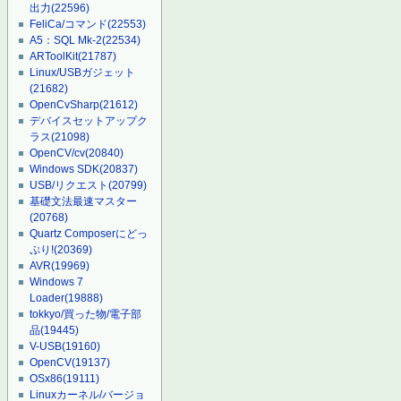
出力
(22596)
FeliCa/コマンド
(22553)
A5：SQL Mk-2
(22534)
ARToolKit
(21787)
Linux/USBガジェット
(21682)
OpenCvSharp
(21612)
デバイスセットアップク
ラス
(21098)
OpenCV/cv
(20840)
Windows SDK
(20837)
USB/リクエスト
(20799)
基礎文法最速マスター
(20768)
Quartz Composerにどっ
ぷり!
(20369)
AVR
(19969)
Windows 7
Loader
(19888)
tokkyo/買った物/電子部
品
(19445)
V-USB
(19160)
OpenCV
(19137)
OSx86
(19111)
Linuxカーネル/バージョ