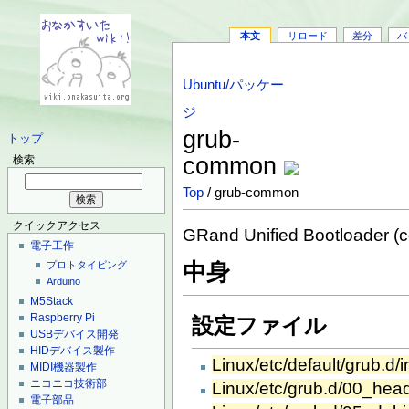
本文
リロード
差分
バ
Ubuntu/パッケー
ジ
grub-
トップ
common
検索
Top
/ grub-common
クイックアクセス
GRand Unified Bootloader (c
電子工作
中身
プロトタイピング
Arduino
M5Stack
Raspberry Pi
設定ファイル
USBデバイス開発
HIDデバイス製作
Linux/etc/default/grub.d/in
MIDI機器製作
ニコニコ技術部
Linux/etc/grub.d/00_hea
電子部品