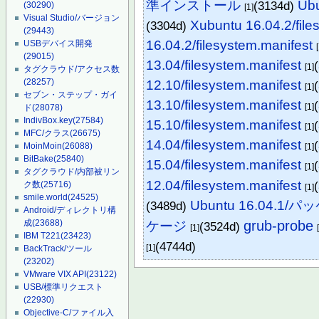
準インストール
Ubu
(3134d)
(30290)
[1]
Visual Studio/バージョン
Xubuntu 16.04.2/file
(3304d)
(29443)
16.04.2/filesystem.manifest
USBデバイス開発
(29015)
13.04/filesystem.manifest
[1]
タグクラウド/アクセス数
(28257)
12.10/filesystem.manifest
[1]
セブン・ステップ・ガイ
13.10/filesystem.manifest
[1]
ド
(28078)
IndivBox.key
(27584)
15.10/filesystem.manifest
[1]
MFC/クラス
(26675)
14.04/filesystem.manifest
MoinMoin
(26088)
[1]
BitBake
(25840)
15.04/filesystem.manifest
[1]
タグクラウド/内部被リン
12.04/filesystem.manifest
ク数
(25716)
[1]
smile.world
(24525)
Ubuntu 16.04.1/
(3489d)
Android/ディレクトリ構
grub-probe
成
(23688)
ケージ
(3524d)
[1]
IBM T221
(23423)
(4744d)
[1]
BackTrack/ツール
(23202)
VMware VIX API
(23122)
USB/標準リクエスト
(22930)
Objective-C/ファイル入