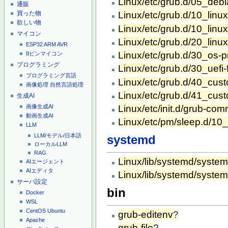
Linux/etc/grub.d/05_deb
通販
買った物
Linux/etc/grub.d/10_linu
欲しい物
Linux/etc/grub.d/10_linu
マイコン
Linux/etc/grub.d/20_linu
ESP32
ARM
AVR
Linux/etc/grub.d/30_os-p
8ピンマイコン
プログラミング
Linux/etc/grub.d/30_uefi
プログラミング言語
Linux/etc/grub.d/40_cus
画像処理
自然言語処理
Linux/etc/grub.d/41_cus
生成AI
画像生成AI
Linux/etc/init.d/grub-co
動画生成AI
Linux/etc/pm/sleep.d/1
LLM
LLM/モデル/日本語
systemd
ローカルLLM
RAG
Linux/lib/systemd/syste
AIエージェント
AIエディタ
Linux/lib/systemd/system/
サーバ設定
bin
Docker
WSL
CentOS
Ubuntu
grub-editenv
?
Apache
grub-file
?