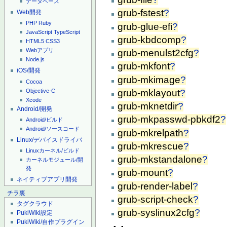
データベース
grub-fstest
?
Web開発
PHP
Ruby
grub-glue-efi
?
JavaScript
TypeScript
grub-kbdcomp
?
HTML5
CSS3
Webアプリ
grub-menulst2cfg
?
Node.js
grub-mkfont
?
iOS/開発
grub-mkimage
?
Cocoa
Objective-C
grub-mklayout
?
Xcode
grub-mknetdir
?
Android/開発
grub-mkpasswd-pbkdf2
?
Android/ビルド
Android/ソースコード
grub-mkrelpath
?
Linux/デバイスドライバ
grub-mkrescue
?
Linuxカーネル/ビルド
grub-mkstandalone
?
カーネルモジュール/開
発
grub-mount
?
ネイティブアプリ開発
grub-render-label
?
チラ裏
grub-script-check
?
タグクラウド
grub-syslinux2cfg
?
PukiWiki設定
PukiWiki/自作プラグイン