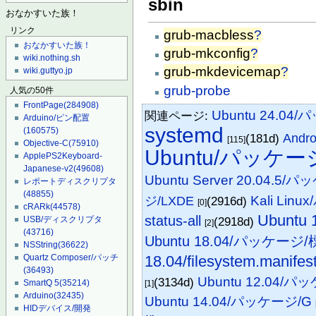
sbin
おなかすいた族！
リンク
grub-macbless
?
おなかすいた族！
grub-mkconfig
?
wiki.nothing.sh
grub-mkdevicemap
?
wiki.guttyo.jp
grub-probe
人気の50件
FrontPage
(284908)
Ubuntu 24.
関連ページ:
Arduino/ピン配置
systemd
(160575)
(181d)
And
[115]
Objective-C
(75910)
Ubuntu/パッケー
ApplePS2Keyboard-
Japanese-v2
(49608)
Ubuntu Server 20.04.5/
レポートディスクリプタ
(48855)
Kali Li
ジ/LXDE
(2916d)
[0]
cRARk
(44578)
Ubuntu
status-all
(2918d)
USB/ディスクリプタ
[2]
(43716)
Ubuntu 18.04/パッケ
NSString
(36622)
18.04/filesystem.manifes
Quartz Composer/パッチ
(36493)
Ubuntu 12.04
(3134d)
SmartQ 5
(35214)
[1]
Arduino
(32435)
Ubuntu 14.04/パッケージ/G
HIDデバイス/開発