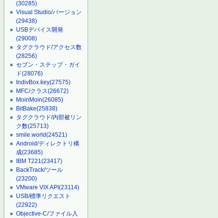
(30285)
Visual Studio/バージョン
(29438)
USBデバイス開発
(29008)
タグクラウド/アクセス数
(28256)
セブン・ステップ・ガイ
ド
(28076)
IndivBox.key
(27575)
MFC/クラス
(26672)
MoinMoin
(26085)
BitBake
(25838)
タグクラウド/内部被リン
ク数
(25713)
smile.world
(24521)
Android/ディレクトリ構
成
(23685)
IBM T221
(23417)
BackTrack/ツール
(23200)
VMware VIX API
(23114)
USB/標準リクエスト
(22922)
Objective-C/ファイル入