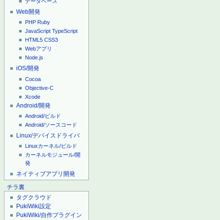
データベース
Web開発
PHP
Ruby
JavaScript
TypeScript
HTML5
CSS3
Webアプリ
Node.js
iOS/開発
Cocoa
Objective-C
Xcode
Android/開発
Android/ビルド
Android/ソースコード
Linux/デバイスドライバ
Linuxカーネル/ビルド
カーネルモジュール/開
発
ネイティブアプリ開発
チラ裏
タグクラウド
PukiWiki設定
PukiWiki/自作プラグイン