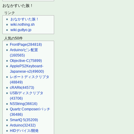
おなかすいた族！
リンク
おなかすいた族！
wiki.nothing.sh
wiki.guttyo.jp
人気の50件
FrontPage
(284818)
Arduino/ピン配置
(160565)
Objective-C
(75899)
ApplePS2Keyboard-
Japanese-v2
(49600)
レポートディスクリプタ
(48849)
cRARk
(44573)
USB/ディスクリプタ
(43706)
NSString
(36616)
Quartz Composer/パッチ
(36486)
SmartQ 5
(35209)
Arduino
(32432)
HIDデバイス/開発