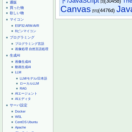
ト/JavaScript
The
(3045d)
[3]
通販
Canvas
Jav
買った物
(4476d)
[55]
欲しい物
マイコン
ESP32
ARM
AVR
8ピンマイコン
プログラミング
プログラミング言語
画像処理
自然言語処理
生成AI
画像生成AI
動画生成AI
LLM
LLM/モデル/日本語
ローカルLLM
RAG
AIエージェント
AIエディタ
サーバ設定
Docker
WSL
CentOS
Ubuntu
Apache