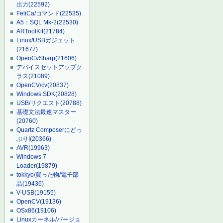
出力
(22592)
FeliCa/コマンド
(22535)
A5：SQL Mk-2
(22530)
ARToolKit
(21784)
Linux/USBガジェット
(21677)
OpenCvSharp
(21606)
デバイスセットアップク
ラス
(21089)
OpenCV/cv
(20837)
Windows SDK
(20828)
USB/リクエスト
(20788)
基礎文法最速マスター
(20760)
Quartz Composerにどっ
ぷり!
(20366)
AVR
(19963)
Windows 7
Loader
(19879)
tokkyo/買った物/電子部
品
(19436)
V-USB
(19155)
OpenCV
(19136)
OSx86
(19106)
Linuxカーネル/バージョ