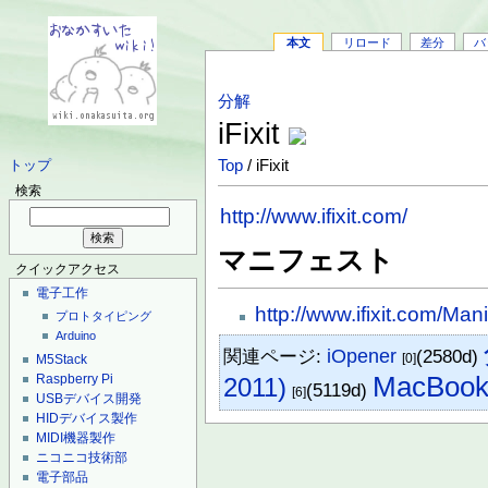
本文
リロード
差分
バ
分解
iFixit
Top
/ iFixit
トップ
検索
http://www.ifixit.com/
マニフェスト
クイックアクセス
電子工作
http://www.ifixit.com/Man
プロトタイピング
Arduino
関連ページ:
iOpener
(2580d)
[0]
M5Stack
Raspberry Pi
MacBook 
2011)
(5119d)
[6]
USBデバイス開発
HIDデバイス製作
MIDI機器製作
ニコニコ技術部
電子部品