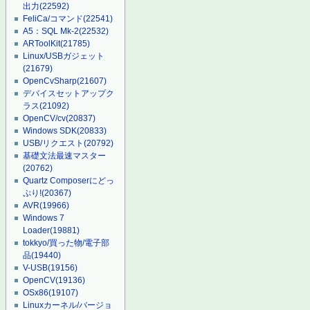
出力
(22592)
FeliCa/コマンド
(22541)
A5：SQL Mk-2
(22532)
ARToolKit
(21785)
Linux/USBガジェット
(21679)
OpenCvSharp
(21607)
デバイスセットアップク
ラス
(21092)
OpenCV/cv
(20837)
Windows SDK
(20833)
USB/リクエスト
(20792)
基礎文法最速マスター
(20762)
Quartz Composerにどっ
ぷり!
(20367)
AVR
(19966)
Windows 7
Loader
(19881)
tokkyo/買った物/電子部
品
(19440)
V-USB
(19156)
OpenCV
(19136)
OSx86
(19107)
Linuxカーネル/バージョ