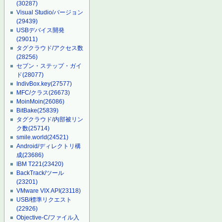
(30287)
Visual Studio/バージョン
(29439)
USBデバイス開発
(29011)
タグクラウド/アクセス数
(28256)
セブン・ステップ・ガイ
ド
(28077)
IndivBox.key
(27577)
MFC/クラス
(26673)
MoinMoin
(26086)
BitBake
(25839)
タグクラウド/内部被リン
ク数
(25714)
smile.world
(24521)
Android/ディレクトリ構
成
(23686)
IBM T221
(23420)
BackTrack/ツール
(23201)
VMware VIX API
(23118)
USB/標準リクエスト
(22926)
Objective-C/ファイル入