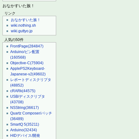
おなかすいた族！
リンク
おなかすいた族！
wiki.nothing.sh
wiki.guttyo.jp
人気の50件
FrontPage
(284847)
Arduino/ピン配置
(160568)
Objective-C
(75904)
ApplePS2Keyboard-
Japanese-v2
(49602)
レポートディスクリプタ
(48852)
cRARk
(44575)
USB/ディスクリプタ
(43708)
NSString
(36617)
Quartz Composer/パッチ
(36489)
SmartQ 5
(35211)
Arduino
(32434)
HIDデバイス/開発