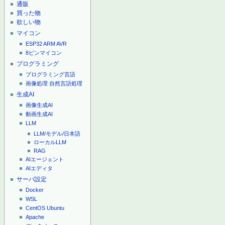
通販
買った物
欲しい物
マイコン
ESP32
ARM
AVR
8ピンマイコン
プログラミング
プログラミング言語
画像処理
自然言語処理
生成AI
画像生成AI
動画生成AI
LLM
LLM/モデル/日本語
ローカルLLM
RAG
AIエージェント
AIエディタ
サーバ設定
Docker
WSL
CentOS
Ubuntu
Apache