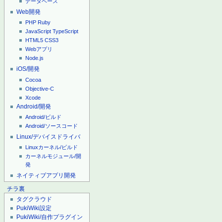
データベース
Web開発
PHP
Ruby
JavaScript
TypeScript
HTML5
CSS3
Webアプリ
Node.js
iOS/開発
Cocoa
Objective-C
Xcode
Android/開発
Android/ビルド
Android/ソースコード
Linux/デバイスドライバ
Linuxカーネル/ビルド
カーネルモジュール/開
発
ネイティブアプリ開発
チラ裏
タグクラウド
PukiWiki設定
PukiWiki/自作プラグイン