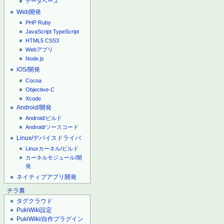
データベース
Web開発
PHP
Ruby
JavaScript
TypeScript
HTML5
CSS3
Webアプリ
Node.js
iOS/開発
Cocoa
Objective-C
Xcode
Android/開発
Android/ビルド
Android/ソースコード
Linux/デバイスドライバ
Linuxカーネル/ビルド
カーネルモジュール/開
発
ネイティブアプリ開発
チラ裏
タグクラウド
PukiWiki設定
PukiWiki/自作プラグイン