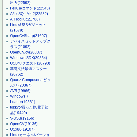
出力
(22592)
FeliCa/コマンド
(22545)
A5：SQL Mk-2
(22532)
ARToolKit
(21786)
Linux/USBガジェット
(21679)
OpenCvSharp
(21607)
デバイスセットアップク
ラス
(21092)
OpenCV/cv
(20837)
Windows SDK
(20834)
USB/リクエスト
(20793)
基礎文法最速マスター
(20762)
Quartz Composerにどっ
ぷり!
(20367)
AVR
(19966)
Windows 7
Loader
(19881)
tokkyo/買った物/電子部
品
(19440)
V-USB
(19156)
OpenCV
(19136)
OSx86
(19107)
Linuxカーネル/バージョ