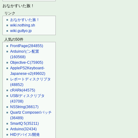
おなかすいた族！
リンク
おなかすいた族！
wiki.nothing.sh
wiki.guttyo.jp
人気の50件
FrontPage
(284855)
Arduino/ピン配置
(160568)
Objective-C
(75905)
ApplePS2Keyboard-
Japanese-v2
(49602)
レポートディスクリプタ
(48852)
cRARk
(44575)
USB/ディスクリプタ
(43708)
NSString
(36617)
Quartz Composer/パッチ
(36489)
SmartQ 5
(35211)
Arduino
(32434)
HIDデバイス/開発