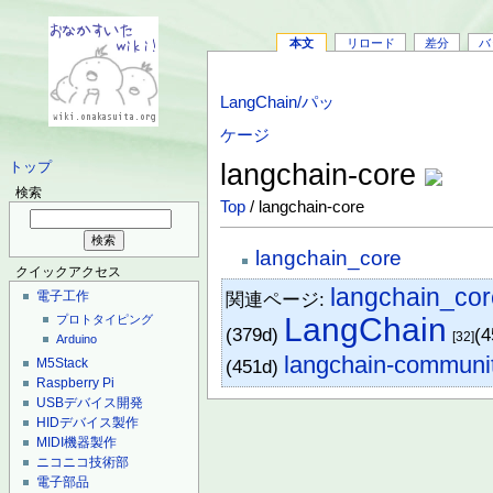
本文
リロード
差分
バ
LangChain/パッ
ケージ
langchain-core
トップ
検索
Top
/ langchain-core
langchain_core
クイックアクセス
langchain_cor
関連ページ:
電子工作
LangChain
プロトタイピング
(379d)
(
[32]
Arduino
langchain-communi
(451d)
M5Stack
Raspberry Pi
USBデバイス開発
HIDデバイス製作
MIDI機器製作
ニコニコ技術部
電子部品