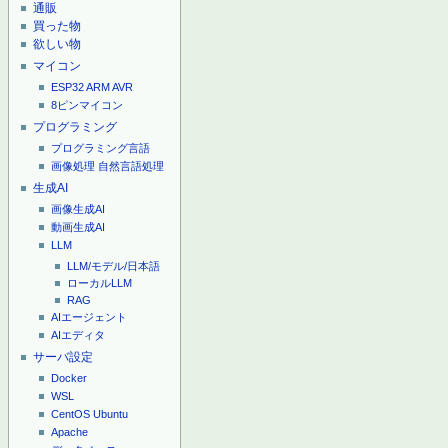
通販
買った物
欲しい物
マイコン
ESP32
ARM
AVR
8ピンマイコン
プログラミング
プログラミング言語
画像処理
自然言語処理
生成AI
画像生成AI
動画生成AI
LLM
LLM/モデル/日本語
ローカルLLM
RAG
AIエージェント
AIエディタ
サーバ設定
Docker
WSL
CentOS
Ubuntu
Apache