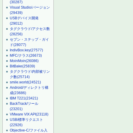
(30287)
Visual Studio/バージョン
(29439)
USBデバイス開発
(29012)
タグクラウド/アクセス数
(28256)
セブン・ステップ・ガイ
ド
(28077)
IndivBox.key
(27577)
MFC/クラス
(26673)
MoinMoin
(26086)
BitBake
(25839)
タグクラウド/内部被リン
ク数
(25714)
smile.world
(24521)
Android/ディレクトリ構
成
(23686)
IBM T221
(23421)
BackTrack/ツール
(23201)
VMware VIX API
(23118)
USB/標準リクエスト
(22926)
Objective-C/ファイル入