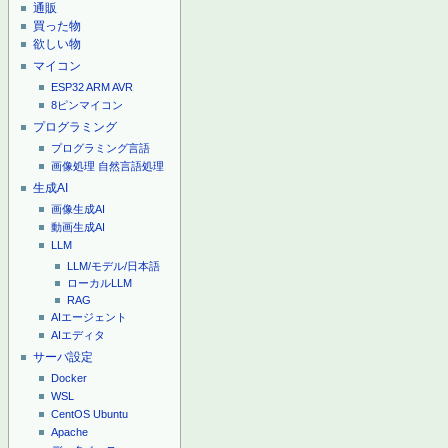
通販
買った物
欲しい物
マイコン
ESP32
ARM
AVR
8ピンマイコン
プログラミング
プログラミング言語
画像処理
自然言語処理
生成AI
画像生成AI
動画生成AI
LLM
LLM/モデル/日本語
ローカルLLM
RAG
AIエージェント
AIエディタ
サーバ設定
Docker
WSL
CentOS
Ubuntu
Apache