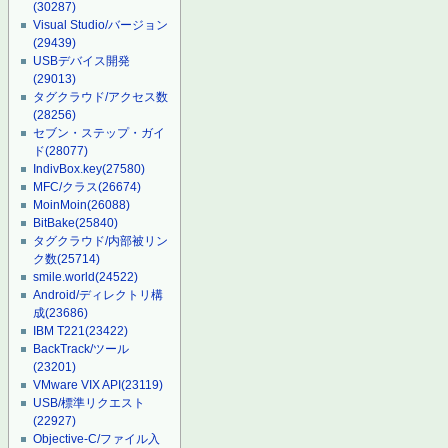
(30287)
Visual Studio/バージョン
(29439)
USBデバイス開発
(29013)
タグクラウド/アクセス数
(28256)
セブン・ステップ・ガイ
ド
(28077)
IndivBox.key
(27580)
MFC/クラス
(26674)
MoinMoin
(26088)
BitBake
(25840)
タグクラウド/内部被リン
ク数
(25714)
smile.world
(24522)
Android/ディレクトリ構
成
(23686)
IBM T221
(23422)
BackTrack/ツール
(23201)
VMware VIX API
(23119)
USB/標準リクエスト
(22927)
Objective-C/ファイル入