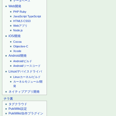
データベース
Web開発
PHP
Ruby
JavaScript
TypeScript
HTML5
CSS3
Webアプリ
Node.js
iOS/開発
Cocoa
Objective-C
Xcode
Android/開発
Android/ビルド
Android/ソースコード
Linux/デバイスドライバ
Linuxカーネル/ビルド
カーネルモジュール/開
発
ネイティブアプリ開発
チラ裏
タグクラウド
PukiWiki設定
PukiWiki/自作プラグイン