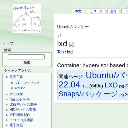
本文
リロード
差分
バ
Ubuntu/パッケー
ジ
lxd
トップ
検索
Top
/ lxd
Container hypervisor based
クイックアクセス
Ubuntu
関連ページ:
電子工作
22.04
LXD
プロトタイピング
(649d)
(7
[136]
[5]
Arduino
Snaps/パッケージ
(
M5Stack
[7]
Raspberry Pi
USBデバイス開発
HIDデバイス製作
MIDI機器製作
ニコニコ技術部
電子部品