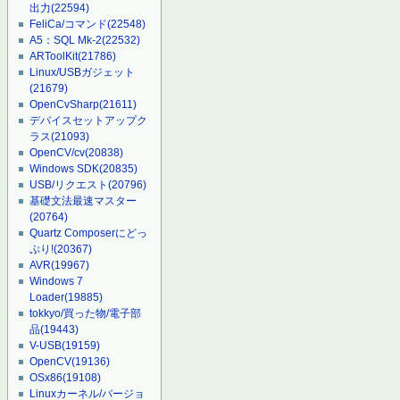
出力
(22594)
FeliCa/コマンド
(22548)
A5：SQL Mk-2
(22532)
ARToolKit
(21786)
Linux/USBガジェット
(21679)
OpenCvSharp
(21611)
デバイスセットアップク
ラス
(21093)
OpenCV/cv
(20838)
Windows SDK
(20835)
USB/リクエスト
(20796)
基礎文法最速マスター
(20764)
Quartz Composerにどっ
ぷり!
(20367)
AVR
(19967)
Windows 7
Loader
(19885)
tokkyo/買った物/電子部
品
(19443)
V-USB
(19159)
OpenCV
(19136)
OSx86
(19108)
Linuxカーネル/バージョ