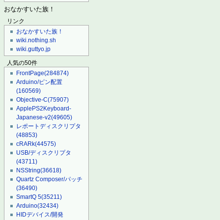
おなかすいた族！
リンク
おなかすいた族！
wiki.nothing.sh
wiki.guttyo.jp
人気の50件
FrontPage
(284874)
Arduino/ピン配置
(160569)
Objective-C
(75907)
ApplePS2Keyboard-
Japanese-v2
(49605)
レポートディスクリプタ
(48853)
cRARk
(44575)
USB/ディスクリプタ
(43711)
NSString
(36618)
Quartz Composer/パッチ
(36490)
SmartQ 5
(35211)
Arduino
(32434)
HIDデバイス/開発