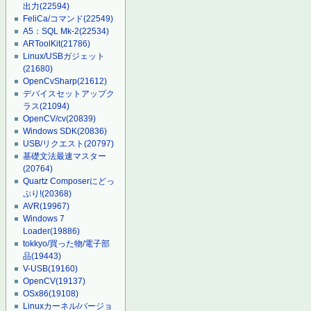
出力
(22594)
FeliCa/コマンド
(22549)
A5：SQL Mk-2
(22534)
ARToolKit
(21786)
Linux/USBガジェット
(21680)
OpenCvSharp
(21612)
デバイスセットアップク
ラス
(21094)
OpenCV/cv
(20839)
Windows SDK
(20836)
USB/リクエスト
(20797)
基礎文法最速マスター
(20764)
Quartz Composerにどっ
ぷり!
(20368)
AVR
(19967)
Windows 7
Loader
(19886)
tokkyo/買った物/電子部
品
(19443)
V-USB
(19160)
OpenCV
(19137)
OSx86
(19108)
Linuxカーネル/バージョ