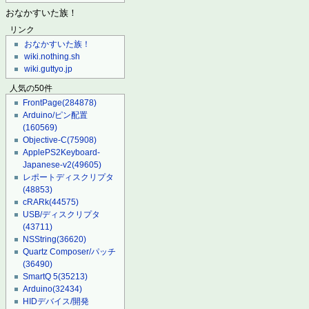
おなかすいた族！
リンク
おなかすいた族！
wiki.nothing.sh
wiki.guttyo.jp
人気の50件
FrontPage
(284878)
Arduino/ピン配置
(160569)
Objective-C
(75908)
ApplePS2Keyboard-
Japanese-v2
(49605)
レポートディスクリプタ
(48853)
cRARk
(44575)
USB/ディスクリプタ
(43711)
NSString
(36620)
Quartz Composer/パッチ
(36490)
SmartQ 5
(35213)
Arduino
(32434)
HIDデバイス/開発