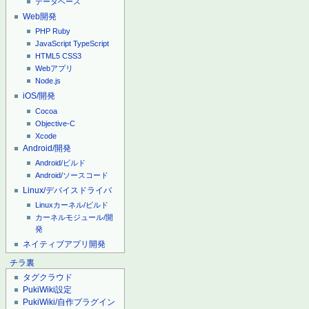
データベース
Web開発
PHP
Ruby
JavaScript
TypeScript
HTML5
CSS3
Webアプリ
Node.js
iOS/開発
Cocoa
Objective-C
Xcode
Android/開発
Android/ビルド
Android/ソースコード
Linux/デバイスドライバ
Linuxカーネル/ビルド
カーネルモジュール/開
発
ネイティブアプリ開発
チラ裏
タグクラウド
PukiWiki設定
PukiWiki/自作プラグイン