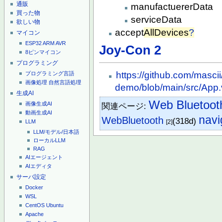
通販
manufactuererData
買った物
serviceData
欲しい物
accept
AllDevices
?
マイコン
ESP32
ARM
AVR
Joy-Con 2
8ピンマイコン
プログラミング
https://github.com/masci
プログラミング言語
画像処理
自然言語処理
demo/blob/main/src/App
生成AI
Web Bluetoot
画像生成AI
関連ページ:
動画生成AI
navi
WebBluetooth
(318d)
[2]
LLM
LLM/モデル/日本語
ローカルLLM
RAG
AIエージェント
AIエディタ
サーバ設定
Docker
WSL
CentOS
Ubuntu
Apache