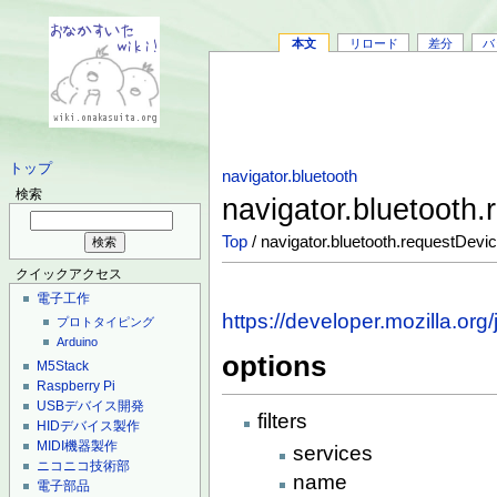
本文
リロード
差分
バ
トップ
navigator.bluetooth
検索
navigator.bluetooth
Top
/ navigator.bluetooth.requestDevi
クイックアクセス
電子工作
https://developer.mozilla.or
プロトタイピング
Arduino
options
M5Stack
Raspberry Pi
USBデバイス開発
filters
HIDデバイス製作
MIDI機器製作
services
ニコニコ技術部
name
電子部品