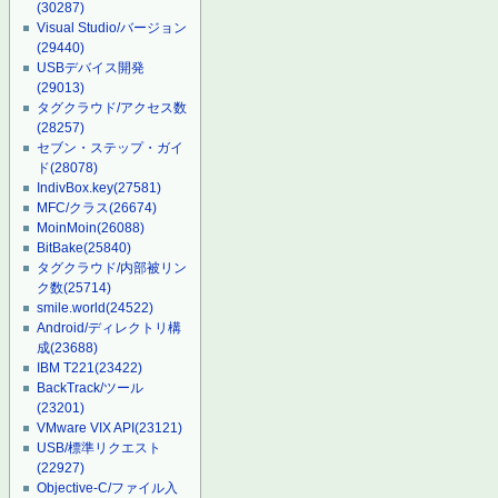
(30287)
Visual Studio/バージョン
(29440)
USBデバイス開発
(29013)
タグクラウド/アクセス数
(28257)
セブン・ステップ・ガイ
ド
(28078)
IndivBox.key
(27581)
MFC/クラス
(26674)
MoinMoin
(26088)
BitBake
(25840)
タグクラウド/内部被リン
ク数
(25714)
smile.world
(24522)
Android/ディレクトリ構
成
(23688)
IBM T221
(23422)
BackTrack/ツール
(23201)
VMware VIX API
(23121)
USB/標準リクエスト
(22927)
Objective-C/ファイル入