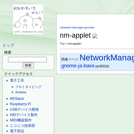
network-manager-gnome
nm-applet
Top
/ nm-applet
トップ
検索
NetworkMana
関連ページ:
gnome-ja-base
(4502d)
[6]
クイックアクセス
電子工作
プロトタイピング
Arduino
M5Stack
Raspberry Pi
USBデバイス開発
HIDデバイス製作
MIDI機器製作
ニコニコ技術部
電子部品