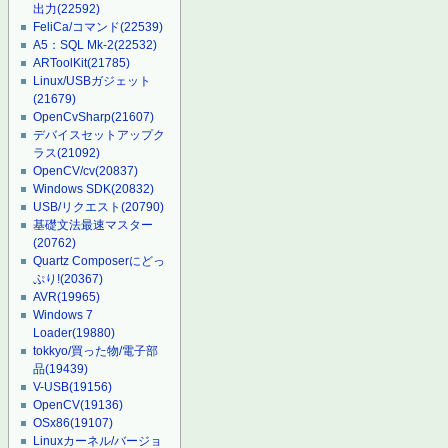
出力
(22592)
FeliCa/コマンド
(22539)
A5：SQL Mk-2
(22532)
ARToolKit
(21785)
Linux/USBガジェット
(21679)
OpenCvSharp
(21607)
デバイスセットアップク
ラス
(21092)
OpenCV/cv
(20837)
Windows SDK
(20832)
USB/リクエスト
(20790)
基礎文法最速マスター
(20762)
Quartz Composerにどっ
ぷり!
(20367)
AVR
(19965)
Windows 7
Loader
(19880)
tokkyo/買った物/電子部
品
(19439)
V-USB
(19156)
OpenCV
(19136)
OSx86
(19107)
Linuxカーネル/バージョ