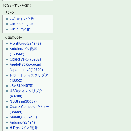
おなかすいた族！
リンク
おなかすいた族！
wiki.nothing.sh
wiki.guttyo.jp
人気の50件
FrontPage
(284843)
Arduino/ピン配置
(160568)
Objective-C
(75902)
ApplePS2Keyboard-
Japanese-v2
(49601)
レポートディスクリプタ
(48852)
cRARk
(44575)
USB/ディスクリプタ
(43708)
NSString
(36617)
Quartz Composer/パッチ
(36489)
SmartQ 5
(35211)
Arduino
(32434)
HIDデバイス/開発