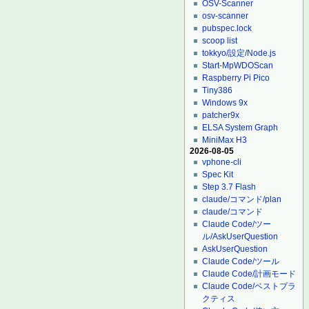
OSV-Scanner
osv-scanner
pubspec.lock
scoop list
tokkyo/設定/Node.js
Start-MpWDOScan
Raspberry Pi Pico
Tiny386
Windows 9x
patcher9x
ELSA System Graph
MiniMax H3
2026-08-05
vphone-cli
Spec Kit
Step 3.7 Flash
claude/コマンド/plan
claude/コマンド
Claude Code/ツー
ル/AskUserQuestion
AskUserQuestion
Claude Code/ツール
Claude Code/計画モード
Claude Code/ベストプラ
クティス