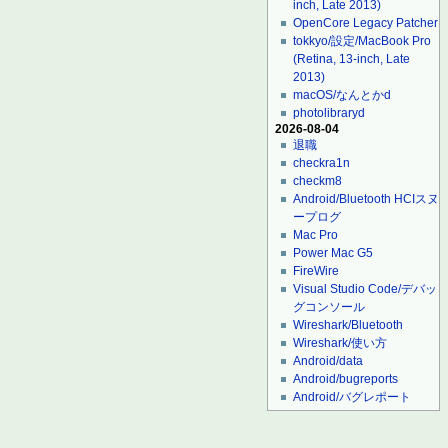
inch, Late 2013)
OpenCore Legacy Patcher
tokkyo/設定/MacBook Pro
(Retina, 13-inch, Late
2013)
macOS/なんとかd
photolibraryd
2026-08-04
退職
checkra1n
checkm8
Android/Bluetooth HCIスヌ
ープログ
Mac Pro
Power Mac G5
FireWire
Visual Studio Code/デバッ
グコンソール
Wireshark/Bluetooth
Wireshark/使い方
Android/data
Android/bugreports
Android/バグレポート