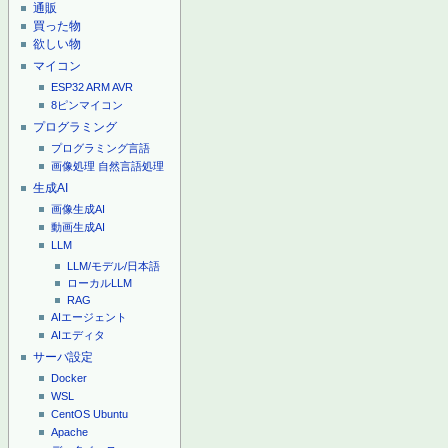
通販
買った物
欲しい物
マイコン
ESP32
ARM
AVR
8ピンマイコン
プログラミング
プログラミング言語
画像処理
自然言語処理
生成AI
画像生成AI
動画生成AI
LLM
LLM/モデル/日本語
ローカルLLM
RAG
AIエージェント
AIエディタ
サーバ設定
Docker
WSL
CentOS
Ubuntu
Apache