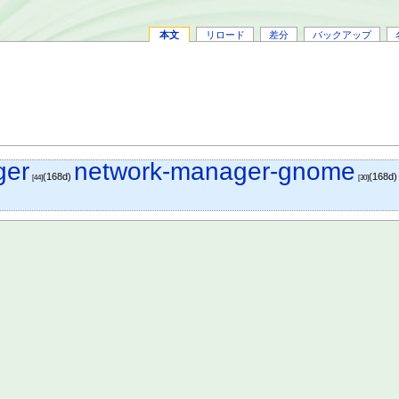
本文
リロード
差分
バックアップ
ger
network-manager-gnome
(168d)
(168d
[44]
[30]