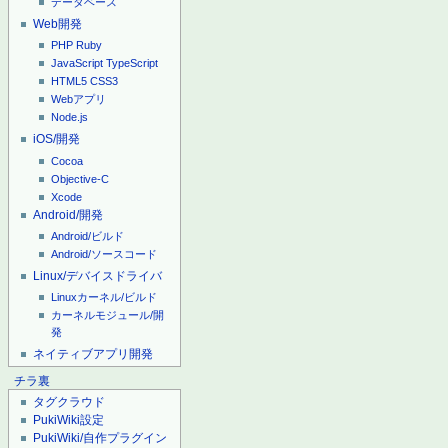
データベース
Web開発
PHP
Ruby
JavaScript
TypeScript
HTML5
CSS3
Webアプリ
Node.js
iOS/開発
Cocoa
Objective-C
Xcode
Android/開発
Android/ビルド
Android/ソースコード
Linux/デバイスドライバ
Linuxカーネル/ビルド
カーネルモジュール/開
発
ネイティブアプリ開発
チラ裏
タグクラウド
PukiWiki設定
PukiWiki/自作プラグイン