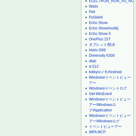
ELECTRON_RUN_AS_NO
Wails
Flet
PySide6
Echo Show
Echo Show/root化
Echo Show 5
OnePlus 15T
タブレット/防水
Helio G99
Dimensity 6300
dtab
d-51C
tokkyo/メモ/Android
Windows/イベントビュー
アー
Windows/イベントログ
Get-WinEvent
Windows/イベントビュー
アー/Windowsロ
グ/Application
Windows/イベントビュー
アー/Windowsログ
イベントビューアー
WPA MCP