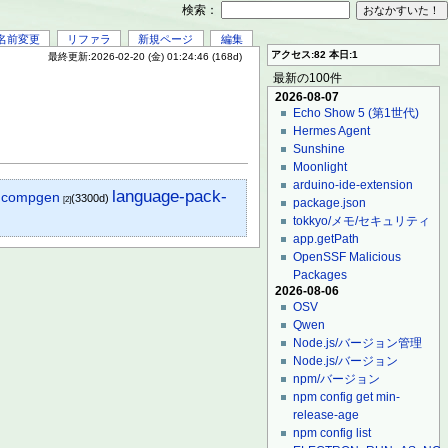
検索：
名前変更
リファラ
新規ページ
編集
アクセス:82 本日:1
最終更新:2026-02-20 (金) 01:24:46 (168d)
最新の100件
2026-08-07
Echo Show 5 (第1世代)
Hermes Agent
Sunshine
Moonlight
arduino-ide-extension
language-pack-
compgen
)
(3300d)
[2]
package.json
tokkyo/メモ/セキュリティ
app.getPath
OpenSSF Malicious
Packages
2026-08-06
OSV
Qwen
Node.js/バージョン管理
Node.js/バージョン
npm/バージョン
npm config get min-
release-age
npm config list