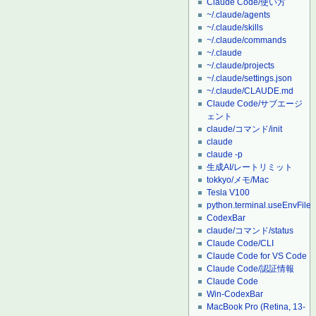
Claude Code/使い方
~/.claude/agents
~/.claude/skills
~/.claude/commands
~/.claude
~/.claude/projects
~/.claude/settings.json
~/.claude/CLAUDE.md
Claude Code/サブエージ
ェント
claude/コマンド/init
claude
claude -p
生成AI/レートリミット
tokkyo/メモ/Mac
Tesla V100
python.terminal.useEnvFile
CodexBar
claude/コマンド/status
Claude Code/CLI
Claude Code for VS Code
Claude Code/認証情報
Claude Code
Win-CodexBar
MacBook Pro (Retina, 13-