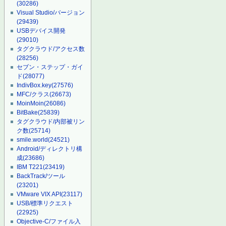
(30286)
Visual Studio/バージョン
(29439)
USBデバイス開発
(29010)
タグクラウド/アクセス数
(28256)
セブン・ステップ・ガイ
ド
(28077)
IndivBox.key
(27576)
MFC/クラス
(26673)
MoinMoin
(26086)
BitBake
(25839)
タグクラウド/内部被リン
ク数
(25714)
smile.world
(24521)
Android/ディレクトリ構
成
(23686)
IBM T221
(23419)
BackTrack/ツール
(23201)
VMware VIX API
(23117)
USB/標準リクエスト
(22925)
Objective-C/ファイル入