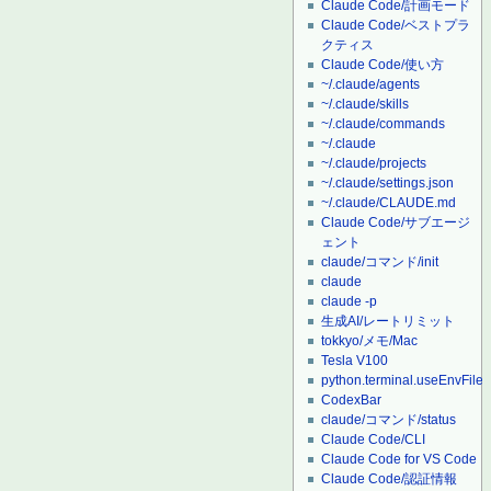
Claude Code/計画モード
Claude Code/ベストプラ
クティス
Claude Code/使い方
~/.claude/agents
~/.claude/skills
~/.claude/commands
~/.claude
~/.claude/projects
~/.claude/settings.json
~/.claude/CLAUDE.md
Claude Code/サブエージ
ェント
claude/コマンド/init
claude
claude -p
生成AI/レートリミット
tokkyo/メモ/Mac
Tesla V100
python.terminal.useEnvFile
CodexBar
claude/コマンド/status
Claude Code/CLI
Claude Code for VS Code
Claude Code/認証情報