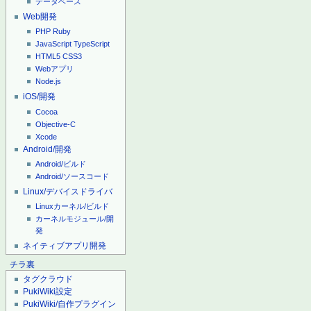
データベース
Web開発
PHP
Ruby
JavaScript
TypeScript
HTML5
CSS3
Webアプリ
Node.js
iOS/開発
Cocoa
Objective-C
Xcode
Android/開発
Android/ビルド
Android/ソースコード
Linux/デバイスドライバ
Linuxカーネル/ビルド
カーネルモジュール/開
発
ネイティブアプリ開発
チラ裏
タグクラウド
PukiWiki設定
PukiWiki/自作プラグイン