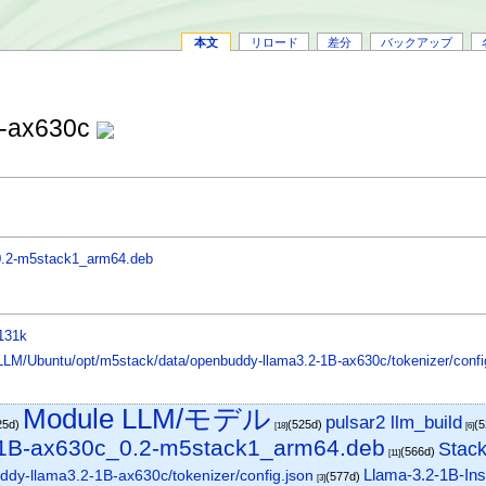
本文
リロード
差分
バックアップ
B-ax630c
0.2-m5stack1_arm64.deb
131k
LLM/Ubuntu/opt/m5stack/data/openbuddy-llama3.2-1B-ax630c/tokenizer/confi
Module LLM/モデル
pulsar2 llm_build
25d)
(525d)
(
[18]
[6]
-1B-ax630c_0.2-m5stack1_arm64.deb
Stack
(566d)
[11]
Llama-3.2-1B-Ins
dy-llama3.2-1B-ax630c/tokenizer/config.json
(577d)
[3]