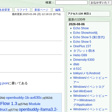
検索：
名前変更
リファラ
新規ページ
編集
アクセス:130 本日:1
最終更新:2025-01-06 (月) 12:19:22 (577d)
最新の100件
2026-08-06
Echo Show
Echo Show/root化
Echo Show 5 (第1世代)
Echo Show 5
OnePlus 15T
タブレット/防水
Helio G99
Dimensity 6300
dtab
d-51C
tokkyo/メモ/Android
Windows/イベントビュー
アー
g.json
に書いてある
Windows/イベントログ
Get-WinEvent
Windows/イベントビュー
openbuddy-1b-ax630c
526d)
(562d)
[2]
アー/Windowsロ
Flow 1.3
Module
(576d)
グ/Application
[8]
openbuddy-llama3.2-
truct
Windows/イベントビュー
(577d)
[4]