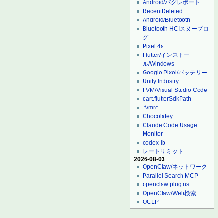
Android/バグレポート
RecentDeleted
Android/Bluetooth
Bluetooth HCIスヌープロ
グ
Pixel 4a
Flutter/インストー
ル/Windows
Google Pixel/バッテリー
Unity Industry
FVM/Visual Studio Code
dart.flutterSdkPath
.fvmrc
Chocolatey
Claude Code Usage
Monitor
codex-lb
レートリミット
2026-08-03
OpenClaw/ネットワーク
Parallel Search MCP
openclaw plugins
OpenClaw/Web検索
OCLP