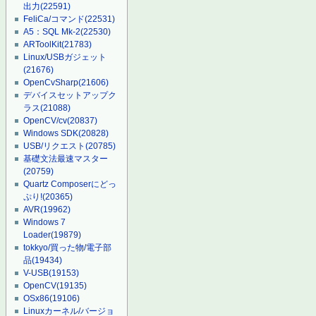
出力
(22591)
FeliCa/コマンド
(22531)
A5：SQL Mk-2
(22530)
ARToolKit
(21783)
Linux/USBガジェット
(21676)
OpenCvSharp
(21606)
デバイスセットアップク
ラス
(21088)
OpenCV/cv
(20837)
Windows SDK
(20828)
USB/リクエスト
(20785)
基礎文法最速マスター
(20759)
Quartz Composerにどっ
ぷり!
(20365)
AVR
(19962)
Windows 7
Loader
(19879)
tokkyo/買った物/電子部
品
(19434)
V-USB
(19153)
OpenCV
(19135)
OSx86
(19106)
Linuxカーネル/バージョ