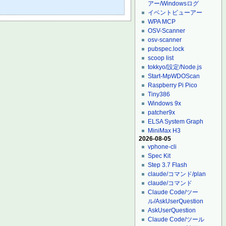
アー/Windowsログ
イベントビューアー
WPA MCP
OSV-Scanner
osv-scanner
pubspec.lock
scoop list
tokkyo/設定/Node.js
Start-MpWDOScan
Raspberry Pi Pico
Tiny386
Windows 9x
patcher9x
ELSA System Graph
MiniMax H3
2026-08-05
vphone-cli
Spec Kit
Step 3.7 Flash
claude/コマンド/plan
claude/コマンド
Claude Code/ツー
ル/AskUserQuestion
AskUserQuestion
Claude Code/ツール