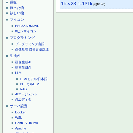
通販
1b-v23.1-131k
(619d)
[6]
買った物
欲しい物
マイコン
ESP32
ARM
AVR
8ピンマイコン
プログラミング
プログラミング言語
画像処理
自然言語処理
生成AI
画像生成AI
動画生成AI
LLM
LLM/モデル/日本語
ローカルLLM
RAG
AIエージェント
AIエディタ
サーバ設定
Docker
WSL
CentOS
Ubuntu
Apache