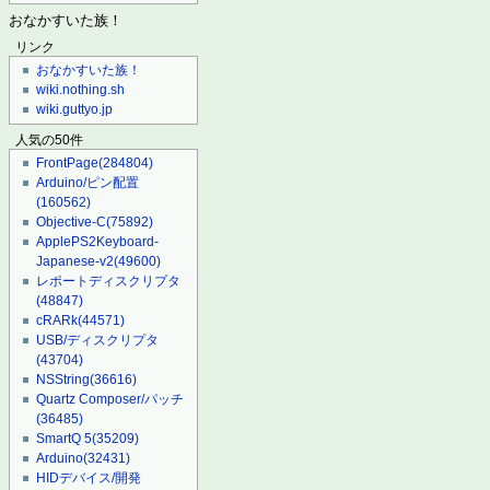
おなかすいた族！
リンク
おなかすいた族！
wiki.nothing.sh
wiki.guttyo.jp
人気の50件
FrontPage
(284804)
Arduino/ピン配置
(160562)
Objective-C
(75892)
ApplePS2Keyboard-
Japanese-v2
(49600)
レポートディスクリプタ
(48847)
cRARk
(44571)
USB/ディスクリプタ
(43704)
NSString
(36616)
Quartz Composer/パッチ
(36485)
SmartQ 5
(35209)
Arduino
(32431)
HIDデバイス/開発