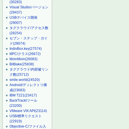
(30283)
Visual Studio/バージョン
(29437)
USBデバイス開発
(29007)
タグクラウド/アクセス数
(28254)
セブン・ステップ・ガイ
ド
(28074)
IndivBox.key
(27574)
MFC/クラス
(26672)
MoinMoin
(26083)
BitBake
(25838)
タグクラウド/内部被リン
ク数
(25712)
smile.world
(24520)
Android/ディレクトリ構
成
(23683)
IBM T221
(23417)
BackTrack/ツール
(23200)
VMware VIX API
(23114)
USB/標準リクエスト
(22919)
Objective-C/ファイル入