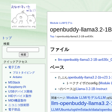
Module LLM/モデル
openbuddy-llama3.2-1
Top
/ openbuddy-llama3.2-1B-ax630c
トップ
検索
ファイル
llm-openbuddy-llama3.2-1B-ax630c_
クイックアクセス
ベース
電子工作
プロトタイピング
Arduino
たぶん
openbuddy-llama3.2-1b-v23.1-
M5Stack
トークナイザのconfig (
Module 
Raspberry Pi
↑のベースは
Llama-3.2-1B-Instruct
USBデバイス開発
HIDデバイス製作
Module LLM/モデル/LLM
関連ページ:
(5
[2]
MIDI機器製作
llm-openbuddy-llama3.2
ニコニコ技術部
LLM/Ubuntu/opt/m5stack/data/openbud
電子部品