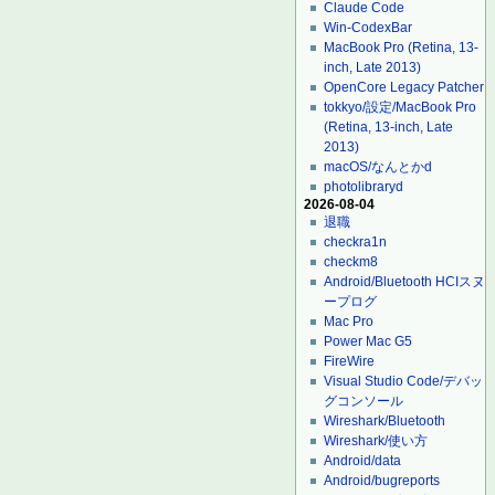
Claude Code
Win-CodexBar
MacBook Pro (Retina, 13-
inch, Late 2013)
OpenCore Legacy Patcher
tokkyo/設定/MacBook Pro
(Retina, 13-inch, Late
2013)
macOS/なんとかd
photolibraryd
2026-08-04
退職
checkra1n
checkm8
Android/Bluetooth HCIスヌ
ープログ
Mac Pro
Power Mac G5
FireWire
Visual Studio Code/デバッ
グコンソール
Wireshark/Bluetooth
Wireshark/使い方
Android/data
Android/bugreports