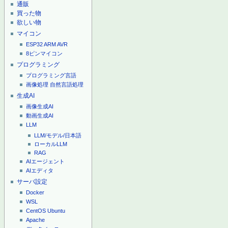
通販
買った物
欲しい物
マイコン
ESP32
ARM
AVR
8ピンマイコン
プログラミング
プログラミング言語
画像処理
自然言語処理
生成AI
画像生成AI
動画生成AI
LLM
LLM/モデル/日本語
ローカルLLM
RAG
AIエージェント
AIエディタ
サーバ設定
Docker
WSL
CentOS
Ubuntu
Apache