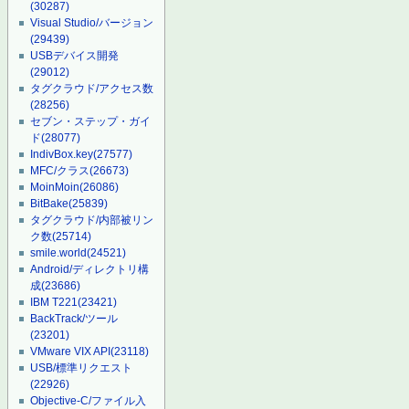
(30287)
Visual Studio/バージョン
(29439)
USBデバイス開発
(29012)
タグクラウド/アクセス数
(28256)
セブン・ステップ・ガイ
ド
(28077)
IndivBox.key
(27577)
MFC/クラス
(26673)
MoinMoin
(26086)
BitBake
(25839)
タグクラウド/内部被リン
ク数
(25714)
smile.world
(24521)
Android/ディレクトリ構
成
(23686)
IBM T221
(23421)
BackTrack/ツール
(23201)
VMware VIX API
(23118)
USB/標準リクエスト
(22926)
Objective-C/ファイル入