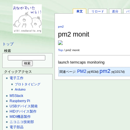
本文
リロード
差分
バ
pm2
pm2 monit
トップ
Top
/ pm2 monit
検索
launch termcaps monitoring
pm2
PM2
関連ページ:
(453d)
(1017d)
クイックアクセス
[4]
[9]
電子工作
プロトタイピング
Arduino
M5Stack
Raspberry Pi
USBデバイス開発
HIDデバイス製作
MIDI機器製作
ニコニコ技術部
電子部品