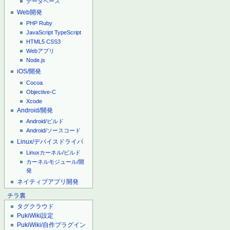
データベース
Web開発
PHP
Ruby
JavaScript
TypeScript
HTML5
CSS3
Webアプリ
Node.js
iOS/開発
Cocoa
Objective-C
Xcode
Android/開発
Android/ビルド
Android/ソースコード
Linux/デバイスドライバ
Linuxカーネル/ビルド
カーネルモジュール/開
発
ネイティブアプリ開発
チラ裏
タグクラウド
PukiWiki設定
PukiWiki/自作プラグイン