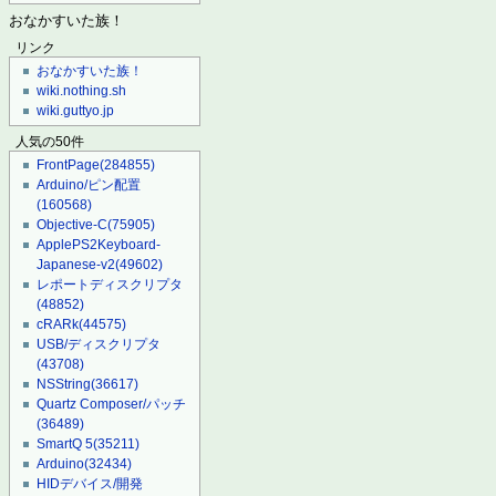
おなかすいた族！
リンク
おなかすいた族！
wiki.nothing.sh
wiki.guttyo.jp
人気の50件
FrontPage
(284855)
Arduino/ピン配置
(160568)
Objective-C
(75905)
ApplePS2Keyboard-
Japanese-v2
(49602)
レポートディスクリプタ
(48852)
cRARk
(44575)
USB/ディスクリプタ
(43708)
NSString
(36617)
Quartz Composer/パッチ
(36489)
SmartQ 5
(35211)
Arduino
(32434)
HIDデバイス/開発