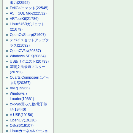
出力
(22592)
FeliCa/コマンド
(22545)
A5：SQL Mk-2
(22532)
ARToolKit
(21786)
Linux/USBガジェット
(21679)
OpenCvSharp
(21607)
デバイスセットアップク
ラス
(21092)
OpenCV/cv
(20837)
Windows SDK
(20834)
USB/リクエスト
(20793)
基礎文法最速マスター
(20762)
Quartz Composerにどっ
ぷり!
(20367)
AVR
(19966)
Windows 7
Loader
(19881)
tokkyo/買った物/電子部
品
(19440)
V-USB
(19156)
OpenCV
(19136)
OSx86
(19107)
Linuxカーネル/バージョ