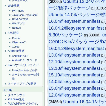
Ubuntu 12.04/パッ
(3006d)
データベース
Web開発
ージ/標準パッケージ
(3130
[1]
PHP
Ruby
Ubuntu 14.04/パッケー
JavaScript
TypeScript
HTML5
CSS3
16.04/filesystem.manifest
[1]
Webアプリ
16.04.2/filesystem.manifest
Node.js
iOS/開発
5.30/パッケージ
(3300d)
C
[2]
Cocoa
CentOS 5/パッケージ/ba
Objective-C
Xcode
16.04.2/filesystem.manifest
Android/開発
13.04/filesystem.manifest
[1]
Android/ビルド
Android/ソースコード
12.10/filesystem.manifest
[1]
Linux/デバイスドライバ
13.10/filesystem.manifest
[1]
Linuxカーネル/ビルド
15.10/filesystem.manifest
カーネルモジュール/開
[1]
発
14.04/filesystem.manifest
[1]
ネイティブアプリ開発
15.04/filesystem.manifest
[1]
チラ裏
12.04/filesystem.manifest
タグクラウド
[1]
PukiWiki設定
Ubuntu 16.04.1/
(3486d)
PukiWiki/自作プラグイン