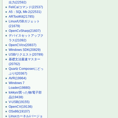
出力
(22592)
FeliCa/コマンド
(22537)
A5：SQL Mk-2
(22531)
ARToolKit
(21785)
Linux/USBガジェット
(21679)
OpenCvSharp
(21607)
デバイスセットアップク
ラス
(21092)
OpenCV/cv
(20837)
Windows SDK
(20829)
USB/リクエスト
(20789)
基礎文法最速マスター
(20762)
Quartz Composerにどっ
ぷり!
(20367)
AVR
(19964)
Windows 7
Loader
(19880)
tokkyo/買った物/電子部
品
(19438)
V-USB
(19155)
OpenCV
(19136)
OSx86
(19107)
Linuxカーネル/バージョ