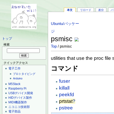
本文
リロード
差分
バ
Ubuntu/パッケー
ジ
psmisc
トップ
検索
Top
/ psmisc
utilities that use the proc fil
クイックアクセス
コマンド
電子工作
プロトタイピング
Arduino
fuser
M5Stack
killall
Raspberry Pi
USBデバイス開発
peekfd
HIDデバイス製作
prtstat
?
MIDI機器製作
ニコニコ技術部
pstree
電子部品