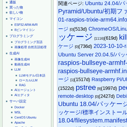
通販
Ubuntu 24.
関連ページ:
買った物
Pyramid/Ubuntu/
欲しい物
01-raspios-trixie-arm64.inf
マイコン
ESP32
ARM
AVR
ChromeOS/L
ージ
(513d)
[0]
8ピンマイコン
ッケージ
kil
プログラミング
(619d)
[1116]
プログラミング言語
2023-10-10-
ケージ
(736d)
[0]
画像処理
自然言語処理
生成AI
Ubuntu Server 20.04.5/
画像生成AI
raspios-bullseye-armhf-l
動画生成AI
raspios-bullseye-armhf.in
LLM
LLM/モデル/日本語
ージ
(1517d)
Raspberry Pi
[1]
ローカルLLM
RAG
pstree
pe
(1522d)
(1997d)
[9]
AIエージェント
AIエディタ
remote-desktop
(2427d)
Deb
[0]
サーバ設定
Ubuntu 18.04/パッケージ/
Docker
ッケージ/標準インストー
WSL
CentOS
Ubuntu
18.04/filesystem.manifes
Apache