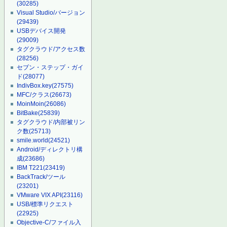
(30285)
Visual Studio/バージョン
(29439)
USBデバイス開発
(29009)
タグクラウド/アクセス数
(28256)
セブン・ステップ・ガイ
ド
(28077)
IndivBox.key
(27575)
MFC/クラス
(26673)
MoinMoin
(26086)
BitBake
(25839)
タグクラウド/内部被リン
ク数
(25713)
smile.world
(24521)
Android/ディレクトリ構
成
(23686)
IBM T221
(23419)
BackTrack/ツール
(23201)
VMware VIX API
(23116)
USB/標準リクエスト
(22925)
Objective-C/ファイル入