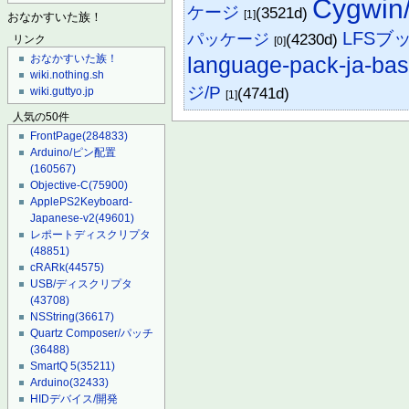
Cygw
ケージ
(3521d)
[1]
おなかすいた族！
LFSブ
パッケージ
(4230d)
リンク
[0]
language-pack-ja-ba
おなかすいた族！
wiki.nothing.sh
ジ/P
(4741d)
wiki.guttyo.jp
[1]
人気の50件
FrontPage
(284833)
Arduino/ピン配置
(160567)
Objective-C
(75900)
ApplePS2Keyboard-
Japanese-v2
(49601)
レポートディスクリプタ
(48851)
cRARk
(44575)
USB/ディスクリプタ
(43708)
NSString
(36617)
Quartz Composer/パッチ
(36488)
SmartQ 5
(35211)
Arduino
(32433)
HIDデバイス/開発