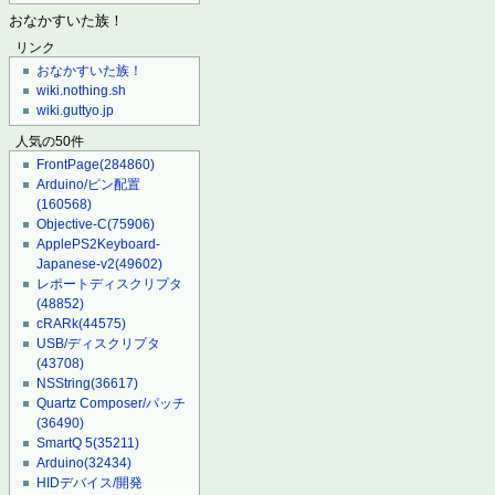
おなかすいた族！
リンク
おなかすいた族！
wiki.nothing.sh
wiki.guttyo.jp
人気の50件
FrontPage
(284860)
Arduino/ピン配置
(160568)
Objective-C
(75906)
ApplePS2Keyboard-
Japanese-v2
(49602)
レポートディスクリプタ
(48852)
cRARk
(44575)
USB/ディスクリプタ
(43708)
NSString
(36617)
Quartz Composer/パッチ
(36490)
SmartQ 5
(35211)
Arduino
(32434)
HIDデバイス/開発