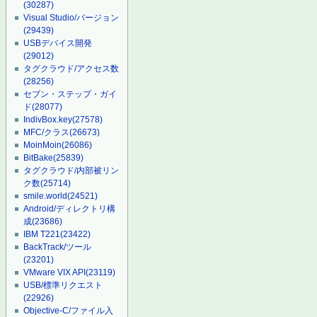
(30287)
Visual Studio/バージョン
(29439)
USBデバイス開発
(29012)
タグクラウド/アクセス数
(28256)
セブン・ステップ・ガイ
ド
(28077)
IndivBox.key
(27578)
MFC/クラス
(26673)
MoinMoin
(26086)
BitBake
(25839)
タグクラウド/内部被リン
ク数
(25714)
smile.world
(24521)
Android/ディレクトリ構
成
(23686)
IBM T221
(23422)
BackTrack/ツール
(23201)
VMware VIX API
(23119)
USB/標準リクエスト
(22926)
Objective-C/ファイル入