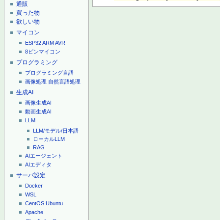
通販
買った物
欲しい物
マイコン
ESP32
ARM
AVR
8ピンマイコン
プログラミング
プログラミング言語
画像処理
自然言語処理
生成AI
画像生成AI
動画生成AI
LLM
LLM/モデル/日本語
ローカルLLM
RAG
AIエージェント
AIエディタ
サーバ設定
Docker
WSL
CentOS
Ubuntu
Apache