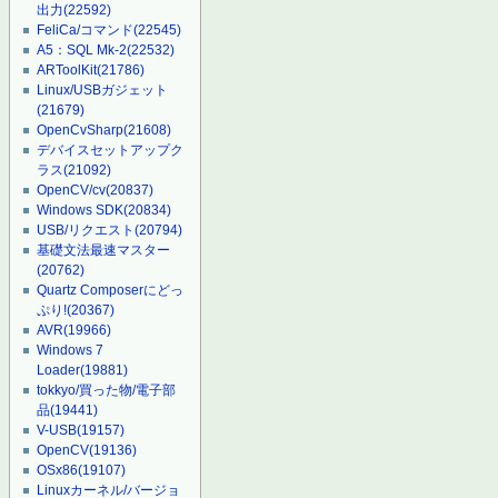
出力
(22592)
FeliCa/コマンド
(22545)
A5：SQL Mk-2
(22532)
ARToolKit
(21786)
Linux/USBガジェット
(21679)
OpenCvSharp
(21608)
デバイスセットアップク
ラス
(21092)
OpenCV/cv
(20837)
Windows SDK
(20834)
USB/リクエスト
(20794)
基礎文法最速マスター
(20762)
Quartz Composerにどっ
ぷり!
(20367)
AVR
(19966)
Windows 7
Loader
(19881)
tokkyo/買った物/電子部
品
(19441)
V-USB
(19157)
OpenCV
(19136)
OSx86
(19107)
Linuxカーネル/バージョ