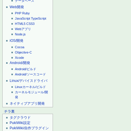
データベース
Web開発
PHP
Ruby
JavaScript
TypeScript
HTML5
CSS3
Webアプリ
Node.js
iOS/開発
Cocoa
Objective-C
Xcode
Android/開発
Android/ビルド
Android/ソースコード
Linux/デバイスドライバ
Linuxカーネル/ビルド
カーネルモジュール/開
発
ネイティブアプリ開発
チラ裏
タグクラウド
PukiWiki設定
PukiWiki/自作プラグイン