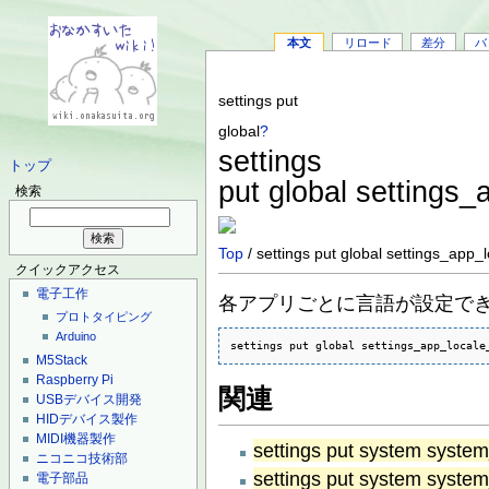
本文
リロード
差分
バ
settings put
global
?
settings
トップ
put global settings
検索
Top
/ settings put global settings_app
クイックアクセス
電子工作
各アプリごとに言語が設定で
プロトタイピング
Arduino
settings put global settings_app_locale
M5Stack
Raspberry Pi
関連
USBデバイス開発
HIDデバイス製作
MIDI機器製作
settings put system system
ニコニコ技術部
settings put system syste
電子部品