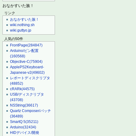
おなかすいた族！
リンク
おなかすいた族！
wiki.nothing.sh
wiki.guttyo.jp
人気の50件
FrontPage
(284847)
Arduino/ピン配置
(160568)
Objective-C
(75904)
ApplePS2Keyboard-
Japanese-v2
(49602)
レポートディスクリプタ
(48852)
cRARk
(44575)
USB/ディスクリプタ
(43708)
NSString
(36617)
Quartz Composer/パッチ
(36489)
SmartQ 5
(35211)
Arduino
(32434)
HIDデバイス/開発