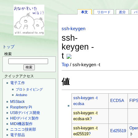
本文
リロード
差分
バ
ssh-keygen
ssh-
keygen -
トップ
t
検索
Top
/ ssh-keygen -t
クイックアクセス
値
電子工作
プロトタイピング
Arduino
ssh-keygen -t
ECDSA
FIP
M5Stack
ecdsa
Raspberry Pi
USBデバイス開発
ssh-keygen -t
HIDデバイス製作
ecdsa-sk
?
MIDI機器製作
ssh-keygen -t
Ope
ニコニコ技術部
Ed25519
ed25519
?
ト
電子部品