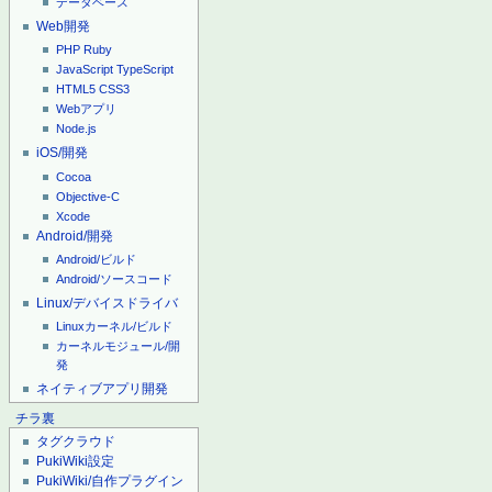
データベース
Web開発
PHP
Ruby
JavaScript
TypeScript
HTML5
CSS3
Webアプリ
Node.js
iOS/開発
Cocoa
Objective-C
Xcode
Android/開発
Android/ビルド
Android/ソースコード
Linux/デバイスドライバ
Linuxカーネル/ビルド
カーネルモジュール/開
発
ネイティブアプリ開発
チラ裏
タグクラウド
PukiWiki設定
PukiWiki/自作プラグイン