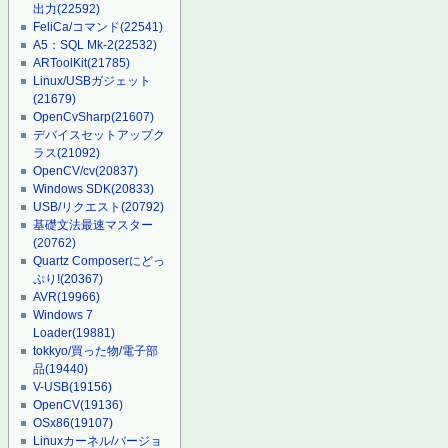
出力
(22592)
FeliCa/コマンド
(22541)
A5：SQL Mk-2
(22532)
ARToolKit
(21785)
Linux/USBガジェット
(21679)
OpenCvSharp
(21607)
デバイスセットアップク
ラス
(21092)
OpenCV/cv
(20837)
Windows SDK
(20833)
USB/リクエスト
(20792)
基礎文法最速マスター
(20762)
Quartz Composerにどっ
ぷり!
(20367)
AVR
(19966)
Windows 7
Loader
(19881)
tokkyo/買った物/電子部
品
(19440)
V-USB
(19156)
OpenCV
(19136)
OSx86
(19107)
Linuxカーネル/バージョ