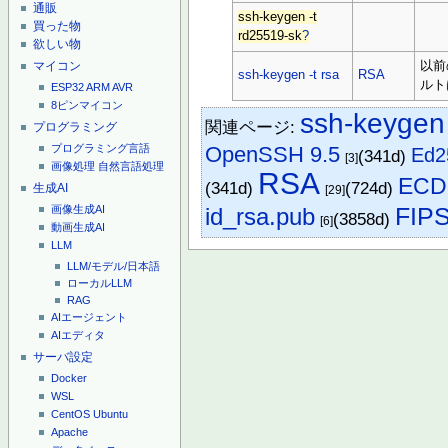
通販
ssh-keygen -t
買った物
rd25519-sk
?
欲しい物
マイコン
以前
ssh-keygen -t rsa
RSA
ルトは
ESP32
ARM
AVR
8ピンマイコン
ssh-keygen
関連ページ:
プログラミング
OpenSSH 9.5
プログラミング言語
Ed2
(341d)
[3]
画像処理
自然言語処理
RSA
ECD
(341d)
(724d)
生成AI
[29]
FIP
id_rsa.pub
画像生成AI
(3858d)
[6]
動画生成AI
LLM
LLM/モデル/日本語
ローカルLLM
RAG
AIエージェント
AIエディタ
サーバ設定
Docker
WSL
CentOS
Ubuntu
Apache