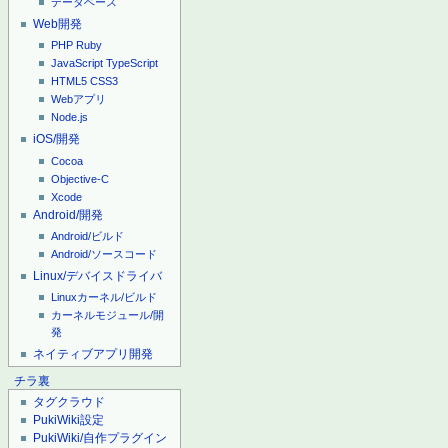
データベース
Web開発
PHP
Ruby
JavaScript
TypeScript
HTML5
CSS3
Webアプリ
Node.js
iOS/開発
Cocoa
Objective-C
Xcode
Android/開発
Android/ビルド
Android/ソースコード
Linux/デバイスドライバ
Linuxカーネル/ビルド
カーネルモジュール/開
発
ネイティブアプリ開発
チラ裏
タグクラウド
PukiWiki設定
PukiWiki/自作プラグイン