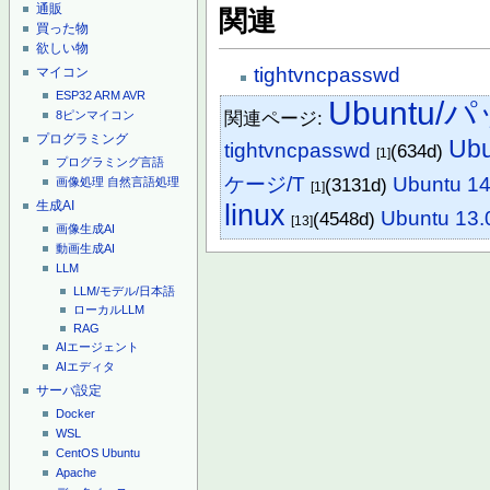
通販
関連
買った物
欲しい物
tightvncpasswd
マイコン
ESP32
ARM
AVR
Ubuntu
関連ページ:
8ピンマイコン
プログラミング
Ub
tightvncpasswd
(634d)
[1]
プログラミング言語
ケージ/T
Ubuntu 
(3131d)
画像処理
自然言語処理
[1]
生成AI
linux
Ubuntu 1
(4548d)
[13]
画像生成AI
動画生成AI
LLM
LLM/モデル/日本語
ローカルLLM
RAG
AIエージェント
AIエディタ
サーバ設定
Docker
WSL
CentOS
Ubuntu
Apache