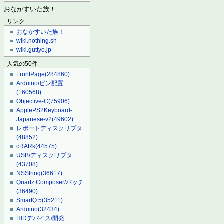
おなかすいた族！
リンク
おなかすいた族！
wiki.nothing.sh
wiki.guttyo.jp
人気の50件
FrontPage
(284860)
Arduino/ピン配置
(160568)
Objective-C
(75906)
ApplePS2Keyboard-
Japanese-v2
(49602)
レポートディスクリプタ
(48852)
cRARk
(44575)
USB/ディスクリプタ
(43708)
NSString
(36617)
Quartz Composer/パッチ
(36490)
SmartQ 5
(35211)
Arduino
(32434)
HIDデバイス/開発