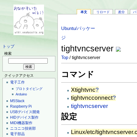
本文
リロード
差分
バ
Ubuntu/パッケー
ジ
tightvncserver
トップ
検索
Top
/ tightvncserver
コマンド
クイックアクセス
電子工作
Xtightvnc
?
プロトタイピング
Arduino
tightvncconnect
?
M5Stack
tightvncserver
Raspberry Pi
USBデバイス開発
設定
HIDデバイス製作
MIDI機器製作
ニコニコ技術部
Linux/etc/tightvncserver.
電子部品