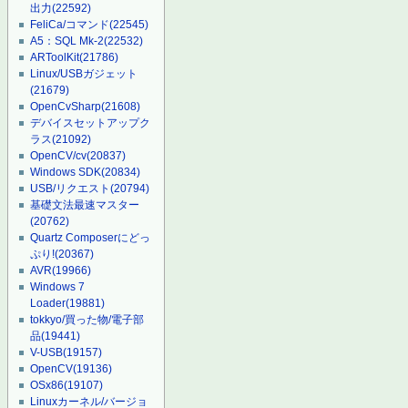
出力
(22592)
FeliCa/コマンド
(22545)
A5：SQL Mk-2
(22532)
ARToolKit
(21786)
Linux/USBガジェット
(21679)
OpenCvSharp
(21608)
デバイスセットアップク
ラス
(21092)
OpenCV/cv
(20837)
Windows SDK
(20834)
USB/リクエスト
(20794)
基礎文法最速マスター
(20762)
Quartz Composerにどっ
ぷり!
(20367)
AVR
(19966)
Windows 7
Loader
(19881)
tokkyo/買った物/電子部
品
(19441)
V-USB
(19157)
OpenCV
(19136)
OSx86
(19107)
Linuxカーネル/バージョ