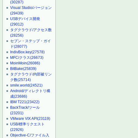
(30287)
Visual Studio/バージョン
(29439)
USBデバイス開発
(29012)
タグクラウド/アクセス数
(28256)
セブン・ステップ・ガイ
ド
(28077)
IndivBox.key
(27578)
MFC/クラス
(26673)
MoinMoin
(26086)
BitBake
(25839)
タグクラウド/内部被リン
ク数
(25714)
smile.world
(24521)
Android/ディレクトリ構
成
(23686)
IBM T221
(23422)
BackTrack/ツール
(23201)
VMware VIX API
(23119)
USB/標準リクエスト
(22926)
Objective-C/ファイル入