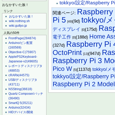
tokkyo/設定/Raspberry P
おなかすいた族！
Raspberry 
リンク
関連ページ:
おなかすいた族！
Pi 5
tokkyo/
(9d)
wiki.nothing.sh
[49]
Rasp
wiki.guttyo.jp
ディスプレイ
(175d)
[0]
人気の50件
Home Ass
電子工作
(188d)
[0]
FrontPage
(284874)
Raspberry Pi 
Arduino/ピン配置
(327d)
(160569)
Ras
OctoPrint
Objective-C
(75907)
(947d)
[13]
ApplePS2Keyboard-
Raspberry Pi 3 Mo
Japanese-v2
(49605)
レポートディスクリプタ
Pico W
(1137d)
tokkyo/メ
[5]
(48853)
tokkyo/設定/Raspberry P
cRARk
(44575)
USB/ディスクリプタ
Raspberry Pi 2 Model
(43711)
NSString
(36618)
Quartz Composer/パッチ
(36490)
SmartQ 5
(35211)
Arduino
(32434)
HIDデバイス/開発