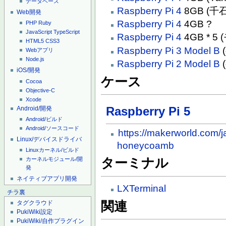
データベース
Raspberry Pi 4
8GB (千石)
Web開発
Raspberry Pi 4
4GB ?
PHP
Ruby
JavaScript
TypeScript
Raspberry Pi 4
4GB * 5 
HTML5
CSS3
Raspberry Pi 3 Model B
Webアプリ
Node.js
Raspberry Pi 2 Model B
iOS/開発
ケース
Cocoa
Objective-C
Xcode
Raspberry Pi 5
Android/開発
Android/ビルド
Android/ソースコード
https://makerworld.com/
Linux/デバイスドライバ
honeycoamb
Linuxカーネル/ビルド
カーネルモジュール/開
ターミナル
発
ネイティブアプリ開発
LXTerminal
チラ裏
関連
タグクラウド
PukiWiki設定
PukiWiki/自作プラグイン