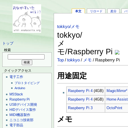
本文
リロード
差分
バ
tokkyo/メモ
tokkyo/
メ
トップ
モ/Raspberry Pi
検索
Top
/
tokkyo
/
メモ
/ Raspberry Pi
クイックアクセス
用途固定
電子工作
プロトタイピング
Arduino
Raspberry Pi 4
(4GB)
MagicMirror²
M5Stack
Raspberry Pi
Raspberry Pi 4
(4GB)
Home Assist
USBデバイス開発
Raspberry Pi 3
OctoPrint
HIDデバイス製作
MIDI機器製作
メモ
ニコニコ技術部
電子部品