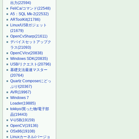
出力
(22594)
FeliCa/コマンド
(22548)
A5：SQL Mk-2
(22532)
ARToolKit
(21786)
Linux/USBガジェット
(21679)
OpenCvSharp
(21611)
デバイスセットアップク
ラス
(21093)
OpenCV/cv
(20838)
Windows SDK
(20835)
USB/リクエスト
(20796)
基礎文法最速マスター
(20764)
Quartz Composerにどっ
ぷり!
(20367)
AVR
(19967)
Windows 7
Loader
(19885)
tokkyo/買った物/電子部
品
(19443)
V-USB
(19159)
OpenCV
(19136)
OSx86
(19108)
Linuxカーネル/バージョ