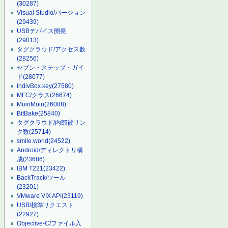
(30287)
Visual Studio/バージョン
(29439)
USBデバイス開発
(29013)
タグクラウド/アクセス数
(28256)
セブン・ステップ・ガイ
ド
(28077)
IndivBox.key
(27580)
MFC/クラス
(26674)
MoinMoin
(26088)
BitBake
(25840)
タグクラウド/内部被リン
ク数
(25714)
smile.world
(24522)
Android/ディレクトリ構
成
(23686)
IBM T221
(23422)
BackTrack/ツール
(23201)
VMware VIX API
(23119)
USB/標準リクエスト
(22927)
Objective-C/ファイル入