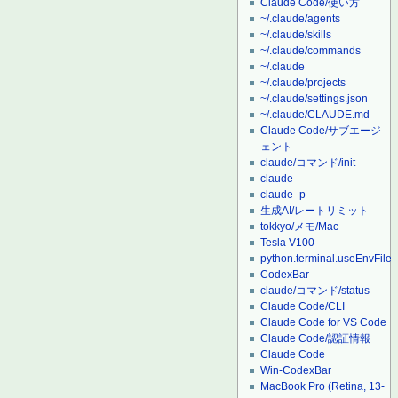
Claude Code/使い方
~/.claude/agents
~/.claude/skills
~/.claude/commands
~/.claude
~/.claude/projects
~/.claude/settings.json
~/.claude/CLAUDE.md
Claude Code/サブエージ
ェント
claude/コマンド/init
claude
claude -p
生成AI/レートリミット
tokkyo/メモ/Mac
Tesla V100
python.terminal.useEnvFile
CodexBar
claude/コマンド/status
Claude Code/CLI
Claude Code for VS Code
Claude Code/認証情報
Claude Code
Win-CodexBar
MacBook Pro (Retina, 13-