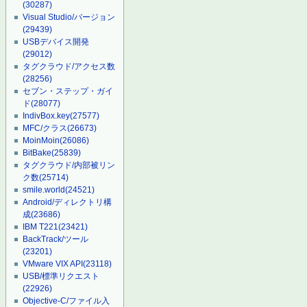
(30287)
Visual Studio/バージョン
(29439)
USBデバイス開発
(29012)
タグクラウド/アクセス数
(28256)
セブン・ステップ・ガイ
ド
(28077)
IndivBox.key
(27577)
MFC/クラス
(26673)
MoinMoin
(26086)
BitBake
(25839)
タグクラウド/内部被リン
ク数
(25714)
smile.world
(24521)
Android/ディレクトリ構
成
(23686)
IBM T221
(23421)
BackTrack/ツール
(23201)
VMware VIX API
(23118)
USB/標準リクエスト
(22926)
Objective-C/ファイル入