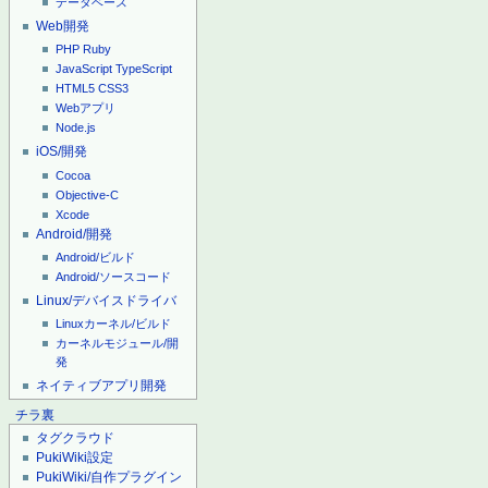
データベース
Web開発
PHP
Ruby
JavaScript
TypeScript
HTML5
CSS3
Webアプリ
Node.js
iOS/開発
Cocoa
Objective-C
Xcode
Android/開発
Android/ビルド
Android/ソースコード
Linux/デバイスドライバ
Linuxカーネル/ビルド
カーネルモジュール/開
発
ネイティブアプリ開発
チラ裏
タグクラウド
PukiWiki設定
PukiWiki/自作プラグイン