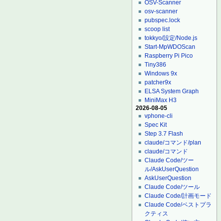
OSV-Scanner
osv-scanner
pubspec.lock
scoop list
tokkyo/設定/Node.js
Start-MpWDOScan
Raspberry Pi Pico
Tiny386
Windows 9x
patcher9x
ELSA System Graph
MiniMax H3
2026-08-05
vphone-cli
Spec Kit
Step 3.7 Flash
claude/コマンド/plan
claude/コマンド
Claude Code/ツー
ル/AskUserQuestion
AskUserQuestion
Claude Code/ツール
Claude Code/計画モード
Claude Code/ベストプラ
クティス