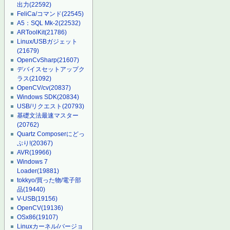
出力
(22592)
FeliCa/コマンド
(22545)
A5：SQL Mk-2
(22532)
ARToolKit
(21786)
Linux/USBガジェット
(21679)
OpenCvSharp
(21607)
デバイスセットアップク
ラス
(21092)
OpenCV/cv
(20837)
Windows SDK
(20834)
USB/リクエスト
(20793)
基礎文法最速マスター
(20762)
Quartz Composerにどっ
ぷり!
(20367)
AVR
(19966)
Windows 7
Loader
(19881)
tokkyo/買った物/電子部
品
(19440)
V-USB
(19156)
OpenCV
(19136)
OSx86
(19107)
Linuxカーネル/バージョ