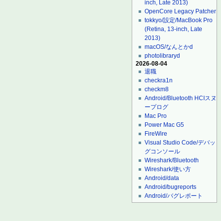
inch, Late 2013)
OpenCore Legacy Patcher
tokkyo/設定/MacBook Pro
(Retina, 13-inch, Late
2013)
macOS/なんとかd
photolibraryd
2026-08-04
退職
checkra1n
checkm8
Android/Bluetooth HCIスヌ
ープログ
Mac Pro
Power Mac G5
FireWire
Visual Studio Code/デバッ
グコンソール
Wireshark/Bluetooth
Wireshark/使い方
Android/data
Android/bugreports
Android/バグレポート