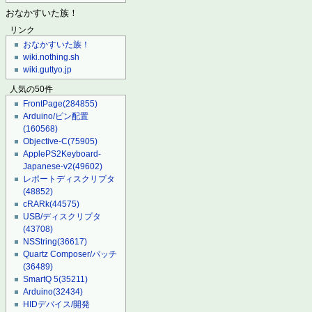
おなかすいた族！
リンク
おなかすいた族！
wiki.nothing.sh
wiki.guttyo.jp
人気の50件
FrontPage
(284855)
Arduino/ピン配置
(160568)
Objective-C
(75905)
ApplePS2Keyboard-
Japanese-v2
(49602)
レポートディスクリプタ
(48852)
cRARk
(44575)
USB/ディスクリプタ
(43708)
NSString
(36617)
Quartz Composer/パッチ
(36489)
SmartQ 5
(35211)
Arduino
(32434)
HIDデバイス/開発