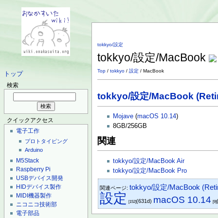
tokkyo/設定
tokkyo/設定/MacBook
Top
/
tokkyo
/
設定
/ MacBook
トップ
検索
tokkyo/設定/MacBook (Retina
Mojave
(
macOS 10.14
)
クイックアクセス
8GB/256GB
電子工作
関連
プロトタイピング
Arduino
M5Stack
tokkyo/設定/MacBook Air
Raspberry Pi
tokkyo/設定/MacBook Pro
USBデバイス開発
tokkyo/設定/MacBook (Retina
HIDデバイス製作
関連ページ:
設定
MIDI機器製作
macOS 10.14
(631d)
[152]
[9]
ニコニコ技術部
電子部品