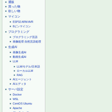
通販
買った物
欲しい物
マイコン
ESP32
ARM
AVR
8ピンマイコン
プログラミング
プログラミング言語
画像処理
自然言語処理
生成AI
画像生成AI
動画生成AI
LLM
LLM/モデル/日本語
ローカルLLM
RAG
AIエージェント
AIエディタ
サーバ設定
Docker
WSL
CentOS
Ubuntu
Apache