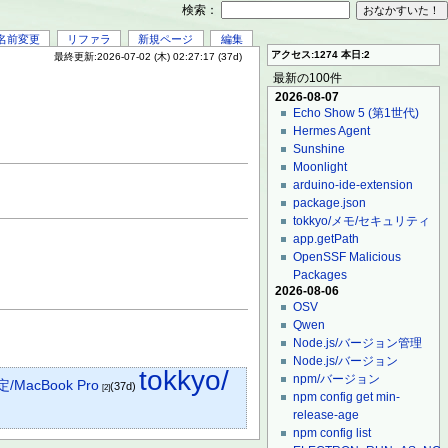
検索：
名前変更
リファラ
新規ページ
編集
アクセス:1274 本日:2
最終更新:2026-07-02 (木) 02:27:17 (37d)
最新の100件
2026-08-07
Echo Show 5 (第1世代)
Hermes Agent
Sunshine
Moonlight
arduino-ide-extension
package.json
tokkyo/メモ/セキュリティ
app.getPath
OpenSSF Malicious
Packages
2026-08-06
OSV
Qwen
Node.js/バージョン管理
Node.js/バージョン
tokkyo/
npm/バージョン
定/MacBook Pro
(37d)
[2]
npm config get min-
release-age
npm config list