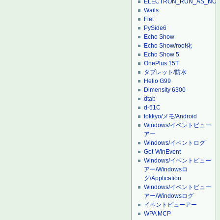
ELECTRON_RUN_AS_NO
Wails
Flet
PySide6
Echo Show
Echo Show/root化
Echo Show 5
OnePlus 15T
タブレット/防水
Helio G99
Dimensity 6300
dtab
d-51C
tokkyo/メモ/Android
Windows/イベントビュー
アー
Windows/イベントログ
Get-WinEvent
Windows/イベントビュー
アー/Windowsロ
グ/Application
Windows/イベントビュー
アー/Windowsログ
イベントビューアー
WPA MCP