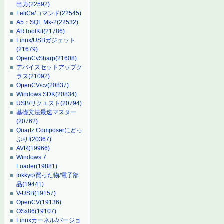
出力
(22592)
FeliCa/コマンド
(22545)
A5：SQL Mk-2
(22532)
ARToolKit
(21786)
Linux/USBガジェット
(21679)
OpenCvSharp
(21608)
デバイスセットアップク
ラス
(21092)
OpenCV/cv
(20837)
Windows SDK
(20834)
USB/リクエスト
(20794)
基礎文法最速マスター
(20762)
Quartz Composerにどっ
ぷり!
(20367)
AVR
(19966)
Windows 7
Loader
(19881)
tokkyo/買った物/電子部
品
(19441)
V-USB
(19157)
OpenCV
(19136)
OSx86
(19107)
Linuxカーネル/バージョ