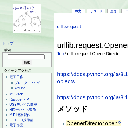
本文
リロード
差分
バ
urllib.request
urllib.request.Opene
トップ
検索
Top
/ urllib.request.OpenerDirector
クイックアクセス
https://docs.python.org/ja/3.1
電子工作
objects
プロトタイピング
Arduino
M5Stack
https://docs.python.org/ja/3.1
Raspberry Pi
USBデバイス開発
メソッド
HIDデバイス製作
MIDI機器製作
ニコニコ技術部
OpenerDirector.open
?
電子部品