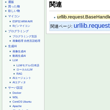
通販
関連
買った物
欲しい物
urllib.request.BaseHandl
マイコン
ESP32
ARM
AVR
urllib.request
関連ページ:
8ピンマイコン
プログラミング
プログラミング言語
画像処理
自然言語処理
生成AI
画像生成AI
動画生成AI
LLM
LLM/モデル/日本語
ローカルLLM
RAG
AIエージェント
AIエディタ
サーバ設定
Docker
WSL
CentOS
Ubuntu
Apache