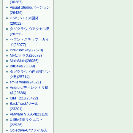
(30287)
Visual Studio/バージョン
(29439)
USBデバイス開発
(29012)
タグクラウド/アクセス数
(28256)
セブン・ステップ・ガイ
ド
(28077)
IndivBox.key
(27578)
MFC/クラス
(26673)
MoinMoin
(26086)
BitBake
(25839)
タグクラウド/内部被リン
ク数
(25714)
smile.world
(24521)
Android/ディレクトリ構
成
(23686)
IBM T221
(23422)
BackTrack/ツール
(23201)
VMware VIX API
(23119)
USB/標準リクエスト
(22926)
Objective-C/ファイル入