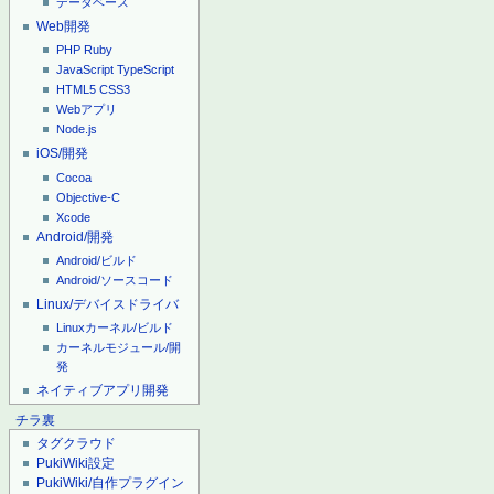
データベース
Web開発
PHP
Ruby
JavaScript
TypeScript
HTML5
CSS3
Webアプリ
Node.js
iOS/開発
Cocoa
Objective-C
Xcode
Android/開発
Android/ビルド
Android/ソースコード
Linux/デバイスドライバ
Linuxカーネル/ビルド
カーネルモジュール/開
発
ネイティブアプリ開発
チラ裏
タグクラウド
PukiWiki設定
PukiWiki/自作プラグイン