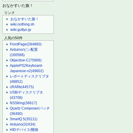
おなかすいた族！
リンク
おなかすいた族！
wiki.nothing.sh
wiki.guttyo.jp
人気の50件
FrontPage
(284860)
Arduino/ピン配置
(160568)
Objective-C
(75906)
ApplePS2Keyboard-
Japanese-v2
(49602)
レポートディスクリプタ
(48852)
cRARk
(44575)
USB/ディスクリプタ
(43708)
NSString
(36617)
Quartz Composer/パッチ
(36490)
SmartQ 5
(35211)
Arduino
(32434)
HIDデバイス/開発