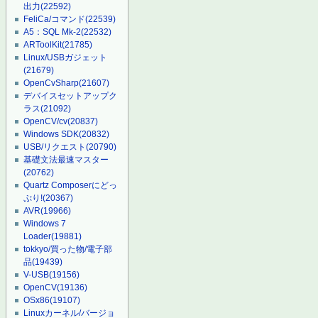
出力
(22592)
FeliCa/コマンド
(22539)
A5：SQL Mk-2
(22532)
ARToolKit
(21785)
Linux/USBガジェット
(21679)
OpenCvSharp
(21607)
デバイスセットアップク
ラス
(21092)
OpenCV/cv
(20837)
Windows SDK
(20832)
USB/リクエスト
(20790)
基礎文法最速マスター
(20762)
Quartz Composerにどっ
ぷり!
(20367)
AVR
(19966)
Windows 7
Loader
(19881)
tokkyo/買った物/電子部
品
(19439)
V-USB
(19156)
OpenCV
(19136)
OSx86
(19107)
Linuxカーネル/バージョ