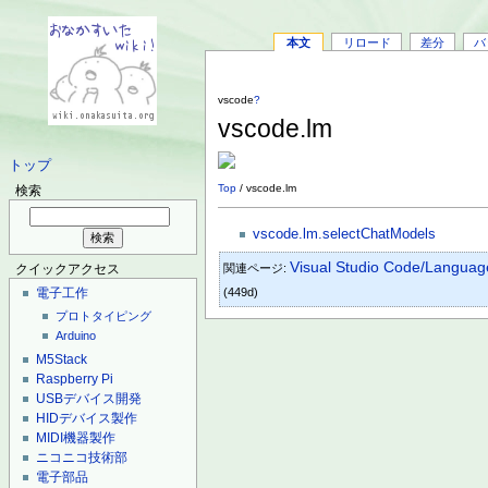
本文
リロード
差分
バ
vscode
?
vscode.lm
トップ
Top
/ vscode.lm
検索
vscode.lm.selectChatModels
Visual Studio Code/Languag
関連ページ:
クイックアクセス
(449d)
電子工作
プロトタイピング
Arduino
M5Stack
Raspberry Pi
USBデバイス開発
HIDデバイス製作
MIDI機器製作
ニコニコ技術部
電子部品