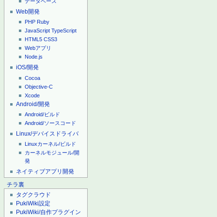
データベース
Web開発
PHP
Ruby
JavaScript
TypeScript
HTML5
CSS3
Webアプリ
Node.js
iOS/開発
Cocoa
Objective-C
Xcode
Android/開発
Android/ビルド
Android/ソースコード
Linux/デバイスドライバ
Linuxカーネル/ビルド
カーネルモジュール/開
発
ネイティブアプリ開発
チラ裏
タグクラウド
PukiWiki設定
PukiWiki/自作プラグイン