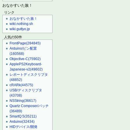
おなかすいた族！
リンク
おなかすいた族！
wiki.nothing.sh
wiki.guttyo.jp
人気の50件
FrontPage
(284845)
Arduino/ピン配置
(160568)
Objective-C
(75902)
ApplePS2Keyboard-
Japanese-v2
(49602)
レポートディスクリプタ
(48852)
cRARk
(44575)
USB/ディスクリプタ
(43708)
NSString
(36617)
Quartz Composer/パッチ
(36489)
SmartQ 5
(35211)
Arduino
(32434)
HIDデバイス/開発