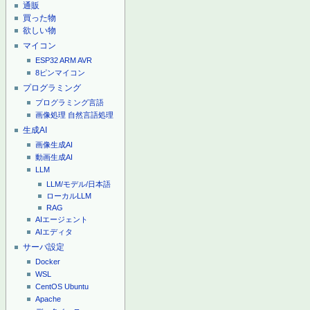
通販
買った物
欲しい物
マイコン
ESP32
ARM
AVR
8ピンマイコン
プログラミング
プログラミング言語
画像処理
自然言語処理
生成AI
画像生成AI
動画生成AI
LLM
LLM/モデル/日本語
ローカルLLM
RAG
AIエージェント
AIエディタ
サーバ設定
Docker
WSL
CentOS
Ubuntu
Apache