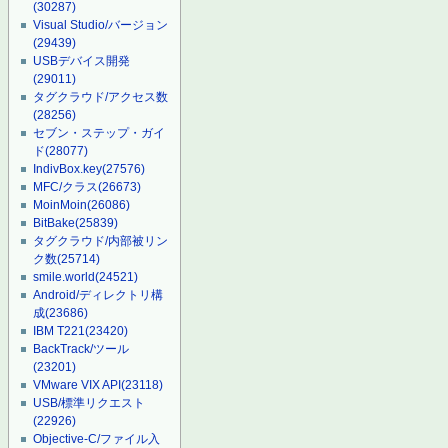
(30287)
Visual Studio/バージョン
(29439)
USBデバイス開発
(29011)
タグクラウド/アクセス数
(28256)
セブン・ステップ・ガイ
ド
(28077)
IndivBox.key
(27576)
MFC/クラス
(26673)
MoinMoin
(26086)
BitBake
(25839)
タグクラウド/内部被リン
ク数
(25714)
smile.world
(24521)
Android/ディレクトリ構
成
(23686)
IBM T221
(23420)
BackTrack/ツール
(23201)
VMware VIX API
(23118)
USB/標準リクエスト
(22926)
Objective-C/ファイル入