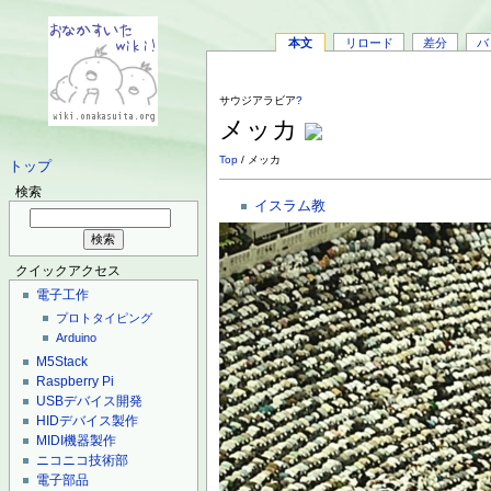
本文
リロード
差分
バ
サウジアラビア
?
メッカ
Top
/ メッカ
トップ
検索
イスラム教
クイックアクセス
電子工作
プロトタイピング
Arduino
M5Stack
Raspberry Pi
USBデバイス開発
HIDデバイス製作
MIDI機器製作
ニコニコ技術部
電子部品