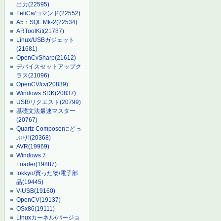
出力
(22595)
FeliCa/コマンド
(22552)
A5：SQL Mk-2
(22534)
ARToolKit
(21787)
Linux/USBガジェット
(21681)
OpenCvSharp
(21612)
デバイスセットアップク
ラス
(21096)
OpenCV/cv
(20839)
Windows SDK
(20837)
USB/リクエスト
(20799)
基礎文法最速マスター
(20767)
Quartz Composerにどっ
ぷり!
(20368)
AVR
(19969)
Windows 7
Loader
(19887)
tokkyo/買った物/電子部
品
(19445)
V-USB
(19160)
OpenCV
(19137)
OSx86
(19111)
Linuxカーネル/バージョ