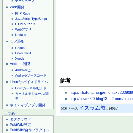
データベース
Web開発
PHP
Ruby
JavaScript
TypeScript
HTML5
CSS3
Webアプリ
Node.js
iOS/開発
Cocoa
Objective-C
Xcode
Android/開発
Android/ビルド
Android/ソースコード
参考
Linux/デバイスドライバ
Linuxカーネル/ビルド
http://f.hatena.ne.jp/michiaki/20090
カーネルモジュール/開
http://news020.blog13.fc2.com/blog-
発
ネイティブアプリ開発
イスラム教
関連ページ:
(402d)
[7]
チラ裏
タグクラウド
PukiWiki設定
PukiWiki/自作プラグイン