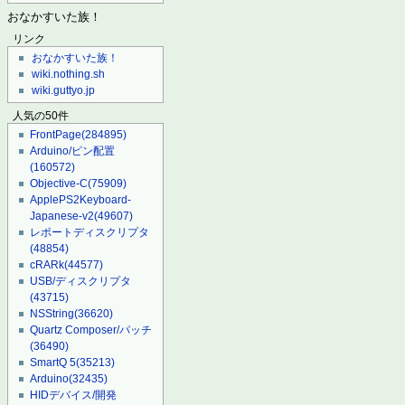
おなかすいた族！
リンク
おなかすいた族！
wiki.nothing.sh
wiki.guttyo.jp
人気の50件
FrontPage
(284895)
Arduino/ピン配置
(160572)
Objective-C
(75909)
ApplePS2Keyboard-
Japanese-v2
(49607)
レポートディスクリプタ
(48854)
cRARk
(44577)
USB/ディスクリプタ
(43715)
NSString
(36620)
Quartz Composer/パッチ
(36490)
SmartQ 5
(35213)
Arduino
(32435)
HIDデバイス/開発