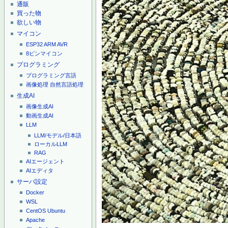
通販
買った物
欲しい物
マイコン
ESP32
ARM
AVR
8ピンマイコン
プログラミング
プログラミング言語
画像処理
自然言語処理
生成AI
画像生成AI
動画生成AI
LLM
LLM/モデル/日本語
ローカルLLM
RAG
AIエージェント
AIエディタ
サーバ設定
Docker
WSL
CentOS
Ubuntu
Apache