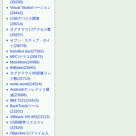
(30290)
Visual Studio/バージョン
(29442)
USBデバイス開発
(29014)
タグクラウド/アクセス数
(28257)
セブン・ステップ・ガイ
ド
(28078)
IndivBox.key
(27582)
MFC/クラス
(26675)
MoinMoin
(26088)
BitBake
(25840)
タグクラウド/内部被リン
ク数
(25715)
smile.world
(24524)
Android/ディレクトリ構
成
(23688)
IBM T221
(23423)
BackTrack/ツール
(23201)
VMware VIX API
(23122)
USB/標準リクエスト
(22929)
Objective-C/ファイル入