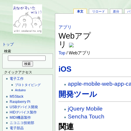
本文
リロード
差分
バ
アプリ
Webアプ
リ
トップ
検索
Top
/ Webアプリ
iOS
クイックアクセス
電子工作
apple-mobile-web-app-c
プロトタイピング
Arduino
開発ツール
M5Stack
Raspberry Pi
USBデバイス開発
jQuery Mobile
HIDデバイス製作
Sencha Touch
MIDI機器製作
ニコニコ技術部
関連
電子部品