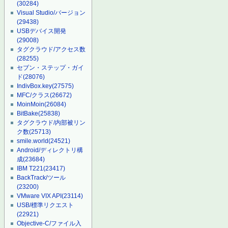
(30284)
Visual Studio/バージョン
(29438)
USBデバイス開発
(29008)
タグクラウド/アクセス数
(28255)
セブン・ステップ・ガイ
ド
(28076)
IndivBox.key
(27575)
MFC/クラス
(26672)
MoinMoin
(26084)
BitBake
(25838)
タグクラウド/内部被リン
ク数
(25713)
smile.world
(24521)
Android/ディレクトリ構
成
(23684)
IBM T221
(23417)
BackTrack/ツール
(23200)
VMware VIX API
(23114)
USB/標準リクエスト
(22921)
Objective-C/ファイル入