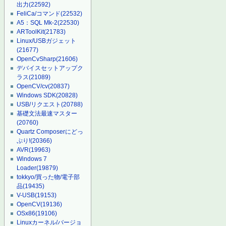
出力
(22592)
FeliCa/コマンド
(22532)
A5：SQL Mk-2
(22530)
ARToolKit
(21783)
Linux/USBガジェット
(21677)
OpenCvSharp
(21606)
デバイスセットアップク
ラス
(21089)
OpenCV/cv
(20837)
Windows SDK
(20828)
USB/リクエスト
(20788)
基礎文法最速マスター
(20760)
Quartz Composerにどっ
ぷり!
(20366)
AVR
(19963)
Windows 7
Loader
(19879)
tokkyo/買った物/電子部
品
(19435)
V-USB
(19153)
OpenCV
(19136)
OSx86
(19106)
Linuxカーネル/バージョ