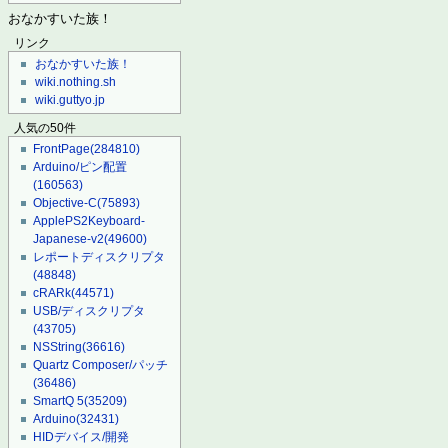
おなかすいた族！
リンク
おなかすいた族！
wiki.nothing.sh
wiki.guttyo.jp
人気の50件
FrontPage
(284810)
Arduino/ピン配置
(160563)
Objective-C
(75893)
ApplePS2Keyboard-
Japanese-v2
(49600)
レポートディスクリプタ
(48848)
cRARk
(44571)
USB/ディスクリプタ
(43705)
NSString
(36616)
Quartz Composer/パッチ
(36486)
SmartQ 5
(35209)
Arduino
(32431)
HIDデバイス/開発