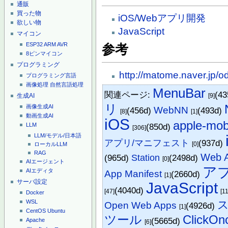
通販
買った物
iOS/Webアプリ開発
欲しい物
JavaScript
マイコン
ESP32
ARM
AVR
参考
8ピンマイコン
プログラミング
http://matome.naver.jp
プログラミング言語
画像処理
自然言語処理
MenuBar
関連ページ:
(4
生成AI
[9]
リ
画像生成AI
WebNN
(456d)
(493d)
[8]
[1]
動画生成AI
iOS
apple-mob
(850d)
LLM
[306]
LLM/モデル/日本語
アプリ/マニフェスト
(937d)
[0]
ローカルLLM
RAG
Web A
(965d)
Station
(2498d)
[0]
AIエージェント
ア
AIエディタ
App Manifest
(2660d)
[1]
サーバ設定
JavaScript
(4040d)
[47]
[1
Docker
WSL
Open Web Apps
(4926d)
[1]
CentOS
Ubuntu
ツール
ClickOn
(5665d)
Apache
[6]