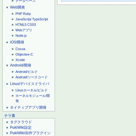
データベース
Web開発
PHP
Ruby
JavaScript
TypeScript
HTML5
CSS3
Webアプリ
Node.js
iOS/開発
Cocoa
Objective-C
Xcode
Android/開発
Android/ビルド
Android/ソースコード
Linux/デバイスドライバ
Linuxカーネル/ビルド
カーネルモジュール/開
発
ネイティブアプリ開発
チラ裏
タグクラウド
PukiWiki設定
PukiWiki/自作プラグイン