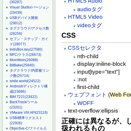
HTML5 Audio
(30287)
Visual Studio/バージョン
audioタグ
(29439)
HTML5 Video
USBデバイス開発
(29012)
videoタグ
タグクラウド/アクセス数
CSS
(28256)
セブン・ステップ・ガイ
ド
(28077)
CSSセレクタ
IndivBox.key
(27580)
MFC/クラス
(26673)
nth-child
MoinMoin
(26088)
display:iniline-block
BitBake
(25840)
タグクラウド/内部被リン
input[type="text"]
ク数
(25714)
:not
smile.world
(24522)
first-child
Android/ディレクトリ構
成
(23686)
ウェブフォント
(
Web Fo
IBM T221
(23422)
WOFF
BackTrack/ツール
(23201)
text-overflow:ellipsis
VMware VIX API
(23119)
USB/標準リクエスト
正確には異なるが、し
(22926)
扱われるもの
Objective-C/ファイル入