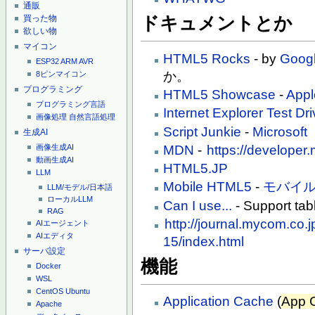
通販
買った物
ドキュメントとか
欲しい物
マイコン
HTML5 Rocks
- by
Goog
ESP32
ARM
AVR
か。
8ピンマイコン
プログラミング
HTML5 Showcase
-
Appl
プログラミング言語
Internet Explorer Test Dr
画像処理
自然言語処理
Script Junkie
-
Microsoft
生成AI
MDN
-
https://developer
画像生成AI
動画生成AI
HTML5.JP
LLM
Mobile HTML5
-
モバイル
LLM/モデル/日本語
ローカルLLM
Can I use...
- Support tab
RAG
http://journal.mycom.co.
AIエージェント
AIエディタ
15/index.html
サーバ設定
機能
Docker
WSL
CentOS
Ubuntu
Application Cache
(
App 
Apache