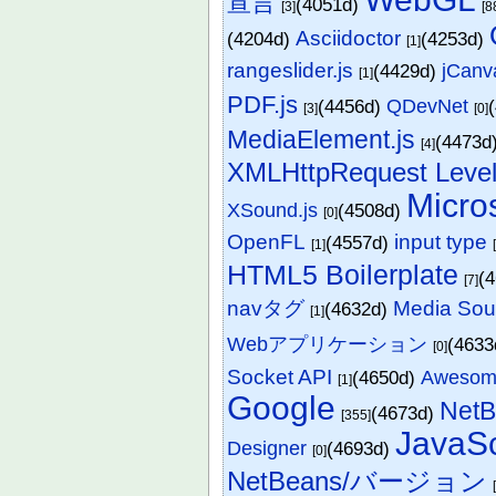
宣言
(4051d)
[3]
[8
Asciidoctor
(4204d)
(4253d)
[1]
rangeslider.js
(4429d)
jCanv
[1]
PDF.js
(4456d)
QDevNet
[3]
[0]
MediaElement.js
(4473d
[4]
XMLHttpRequest Level
Micro
XSound.js
(4508d)
[0]
OpenFL
input type
(4557d)
[1]
HTML5 Boilerplate
(
[7]
navタグ
Media Sou
(4632d)
[1]
Webアプリケーション
(463
[0]
Socket API
(4650d)
Awesom
[1]
Google
NetB
(4673d)
[355]
JavaSc
Designer
(4693d)
[0]
NetBeans/バージョン