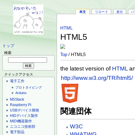
本文
リロード
差分
バ
HTML
HTML5
トップ
検索
Top
/ HTML5
the latest version of
HTML
a
クイックアクセス
http://www.w3.org/TR/html5/
電子工作
プロトタイピング
Arduino
M5Stack
Raspberry Pi
関連団体
USBデバイス開発
HIDデバイス製作
MIDI機器製作
W3C
ニコニコ技術部
電子部品
WHATWG