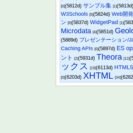
サンプル集
(5812d)
(5813d
[0]
[1]
W3Schools
(5824d)
Web開
[0]
WidgetPad
ン
(5837d)
(58
[0]
[1]
Geol
Microdata
(5851d)
[4]
(5889d)
プレゼンテーション/Java
ES op
Caching APIs
(5897d)
[0]
Theora
ント
(5931d)
(
[2]
[12]
ックス
HTML5
(6113d)
[19]
XHTML
(6203d)
(6282
[0]
[34]