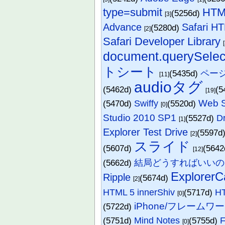
type=submit
HT
(5256d)
[3]
Advance
Safari H
(5280d)
[2]
Safari Developer Library
document.querySelec
トシート
(5435d)
ペー
[11]
audioタグ
(5462d)
(5
[19]
Web S
(5470d)
Swiffy
(5520d)
[0]
Studio 2010 SP1
(5527d)
D
[1]
Explorer Test Drive
(5597d
[2]
スライド
(5607d)
(564
[12]
(5662d)
結局どうすればいいの
Explorer
Ripple
(5674d)
[2]
HTML 5 innerShiv
(5717d)
HT
[0]
iPhone/フレームワ
(5722d)
(5751d)
Mind Notes
(5755d)
[0]