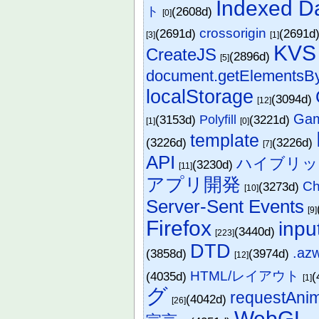
Indexed D
ト
(2608d)
[0]
crossorigin
(2691d)
(2691d
[3]
[1]
KVS
CreateJS
(2896d)
[5]
document.getElements
localStorage
(3094d)
[12]
Gam
(3153d)
Polyfill
(3221d)
[1]
[0]
template
(3226d)
(3226d)
[7]
API
ハイブリッ
(3230d)
[11]
アプリ開発
Ch
(3273d)
[10]
Server-Sent Events
[9]
Firefox
inp
(3440d)
[223]
DTD
.az
(3858d)
(3974d)
[12]
HTML/レイアウト
(4035d)
(
[1]
グ
requestAni
(4042d)
[26]
WebGL