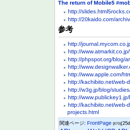
The return of Mobile5 #mob
http://slides.html5rocks.
http://20kaido.com/arch
参考
http://journal.mycom.co.j
http://www.atmarkit.co.j
http://phpspot.org/blog/
http://www.designwalker
http://www.apple.com/htm
http://kachibito.net/web
http://w3g.jp/blog/studie
http://www.publickey1.jp
http://kachibito.net/web
projects.html
関連ページ:
FrontPage
(25
[870]