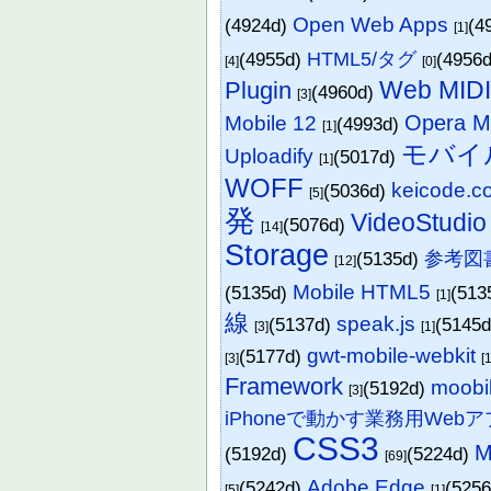
Open Web Apps
(4924d)
(4
[1]
(4955d)
HTML5/タグ
(4956
[4]
[0]
Web MIDI
Plugin
(4960d)
[3]
Opera Mo
Mobile 12
(4993d)
[1]
モバイ
Uploadify
(5017d)
[1]
WOFF
keicode.c
(5036d)
[5]
発
VideoStudio
(5076d)
[14]
Storage
(5135d)
参考図
[12]
Mobile HTML5
(5135d)
(513
[1]
線
speak.js
(5137d)
(5145
[3]
[1]
gwt-mobile-webkit
(5177d)
[3]
[1
Framework
moobi
(5192d)
[3]
iPhoneで動かす業務用Web
CSS3
(5192d)
(5224d)
[69]
Adobe Edge
(5242d)
(525
[5]
[1]