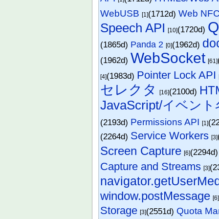
WebUSB
Web NF
(1712d)
[1]
Q
Speech API
(1720d)
[10]
do
(1865d)
Panda 2
(1962d)
[0]
WebSocket
(1962d)
[61]
Pointer Lock API
(1983d)
[4]
セレクタ
HT
(2100d)
[16]
JavaScript/イベン
Permissions API
(2193d)
(2
[1]
Service Workers
(2264d)
[3]
Screen Capture
(2294d
[6]
Capture and Streams
(2
[3]
navigator.getUserMed
window.postMessage
[6
Storage
Quota Ma
(2551d)
[3]