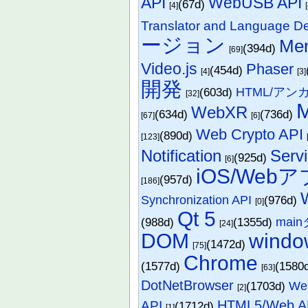
API
WebUSB API
(67d)
[4]
Translator and Language De
ージョン
Me
(394d)
[69]
Video.js
Phaser
(454d)
[4]
[3]
開発
(603d)
HTML/アン
[32]
M
WebXR
(634d)
(736d)
[67]
[6]
Web Crypto API
(890d)
[123]
Notification
Serv
(925d)
[6]
iOS/Web
(957d)
[186]
W
Synchronization API
(976d)
[0]
Qt 5
(988d)
(1355d)
mai
[24]
DOM
windo
(1472d)
[75]
Chrome
(1577d)
(1580
[63]
DotNetBrowser
(1703d)
We
[2]
HTML5/Web A
API
(1712d)
[1]