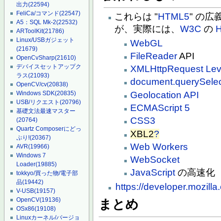
出力
(22594)
FeliCa/コマンド
(22547)
これらは "
HTML5
" の
A5：SQL Mk-2
(22532)
が、実際には、
W3C
の
ARToolKit
(21786)
Linux/USBガジェット
WebGL
(21679)
FileReader
API
OpenCvSharp
(21610)
デバイスセットアップク
XMLHttpRequest Lev
ラス
(21093)
document.querySelec
OpenCV/cv
(20838)
Geolocation API
Windows SDK
(20835)
USB/リクエスト
(20796)
ECMAScript 5
基礎文法最速マスター
CSS3
(20764)
Quartz Composerにどっ
XBL2
?
ぷり!
(20367)
Web Workers
AVR
(19966)
Windows 7
WebSocket
Loader
(19885)
JavaScript
の高速化
tokkyo/買った物/電子部
品
(19442)
https://developer.mozil
V-USB
(19157)
OpenCV
(19136)
まとめ
OSx86
(19108)
Linuxカーネル/バージョ