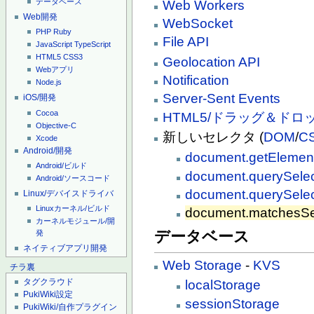
データベース
Web Workers
Web開発
WebSocket
PHP
Ruby
File API
JavaScript
TypeScript
HTML5
CSS3
Geolocation API
Webアプリ
Notification
Node.js
Server-Sent Events
iOS/開発
Cocoa
HTML5/ドラッグ＆ドロ
Objective-C
新しいセレクタ (
DOM
/
C
Xcode
Android/開発
document.getEleme
Android/ビルド
document.querySelec
Android/ソースコード
document.querySelec
Linux/デバイスドライバ
Linuxカーネル/ビルド
document.matchesSe
カーネルモジュール/開
データベース
発
ネイティブアプリ開発
Web Storage
-
KVS
チラ裏
タグクラウド
localStorage
PukiWiki設定
sessionStorage
PukiWiki/自作プラグイン