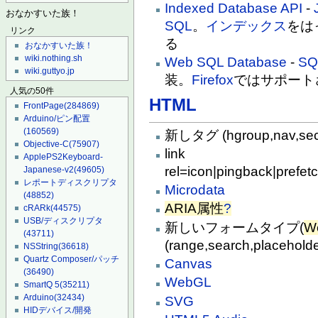
Indexed Database API
-
おなかすいた族！
SQL
。
インデックス
をは
リンク
る
おなかすいた族！
wiki.nothing.sh
Web SQL Database
-
SQ
wiki.guttyo.jp
装。
Firefox
ではサポート
人気の50件
HTML
FrontPage
(284869)
Arduino/ピン配置
(160569)
新しタグ (hgroup,nav,secti
Objective-C
(75907)
link
ApplePS2Keyboard-
rel=icon|pingback|prefetc
Japanese-v2
(49605)
レポートディスクリプタ
Microdata
(48852)
ARIA属性
?
cRARk
(44575)
USB/ディスクリプタ
新しいフォームタイプ(
W
(43711)
(range,search,placeholder
NSString
(36618)
Quartz Composer/パッチ
Canvas
(36490)
WebGL
SmartQ 5
(35211)
Arduino
(32434)
SVG
HIDデバイス/開発