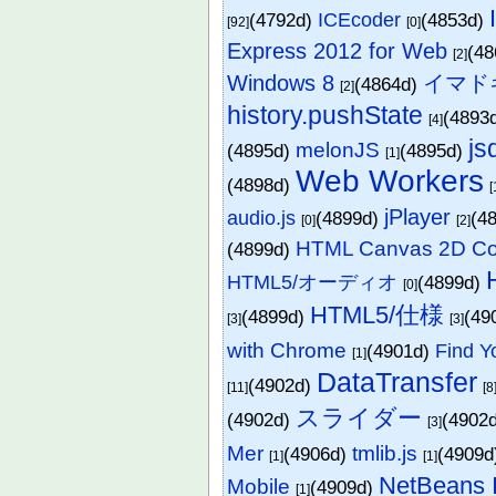
(4792d)
ICEcoder
(4853d)
[92]
[0]
Express 2012 for Web
(4
[2]
Windows 8
イマド
(4864d)
[2]
history.pushState
(4893
[4]
js
melonJS
(4895d)
(4895d)
[1]
Web Workers
(4898d)
[
jPlayer
audio.js
(4899d)
(4
[0]
[2]
HTML Canvas 2D Co
(4899d)
HTML5/オーディオ
(4899d)
[0]
HTML5/仕様
(4899d)
(49
[3]
[3]
with Chrome
(4901d)
Find Y
[1]
DataTransfer
(4902d)
[11]
[8
スライダー
(4902d)
(4902
[3]
Mer
tmlib.js
(4906d)
(4909
[1]
[1]
NetBeans 
Mobile
(4909d)
[1]