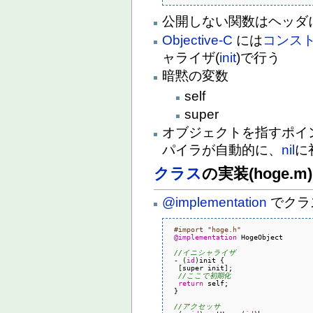
公開しない関数はヘッダ
Objective-C
には
コンス
ャライザ(
init
)で行う
暗黙の変数
self
super
オブジェクトを指すポイ
パイラが自動的に、
nil
に
クラス
の実装(hoge.m)
@implementation
でクラ
#import "hoge.h"
@implementation
 HogeObject

//イニシャライザ
-
(
id
)
init 
{
[
super init
]
;

//ここで初期化
return
 self;

}
//アクセッサ