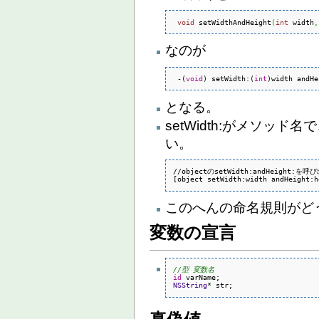
void
 setWidthAndHeight
(
int
 width
,
なのが
-
(
void
)
 setWidth
:
(
int
)
width andHe
となる。
setWidth:がメソッド名
い。
//objectのsetWidth:andHeight:を呼び
[object setWidth:width andHeight:h
このへんの命名規則がど
変数の宣言
//型 変数名
id
NSString
*
 str;