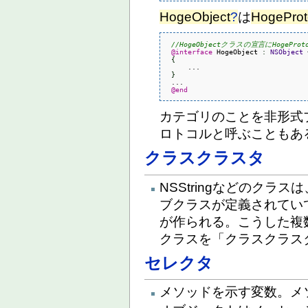
HogeObject
?
は
HogeProt
//HogeObjectクラスの宣言にHogeProt
@interface
 HogeObject 
:
NSObject
 
{
     ...

}
 ...

@end
カテゴリのことを非形式プロ
ロトコルと呼ぶこともあ
クラスクラスタ
NSStringなどのク
ブクラスが定義されてい
が作られる。こうした複
クラスを「クラスクラス
セレクタ
メソッドを示す変数。メ