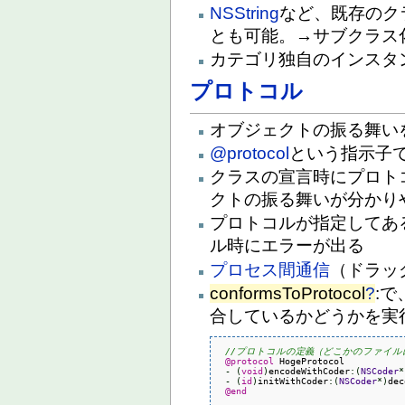
NSString
など、既存のク
とも可能。→サブクラス
カテゴリ独自のインスタ
プロトコル
オブジェクトの振る舞い
@protocol
という指示子
クラスの宣言時にプロト
クトの振る舞いが分かり
プロトコルが指定してあ
ル時にエラーが出る
プロセス間通信
（ドラッ
conformsToProtocol
?
:
合しているかどうかを実
//プロトコルの定義（どこかのファイル
@protocol
 HogeProtocol

-
(
void
)
encodeWithCoder
:
(
NSCoder
*
-
(
id
)
initWithCoder
:
(
NSCoder
*
)
dec
@end