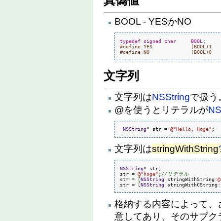
真偽値
BOOL - YESかNO
typedef
signed
char
BOOL
#define YES             (BOOL)1
#define NO              (BOOL)0
文字列
文字列は
NSString
で扱う
@を使うとリテラルが
NS
NSString
*
 str 
=
@
"Hello, Hoge"
;
文字列は
stringWithString
NSString
*
 str;

str 
=
@
"hoge"
;
//リテラル
str 
=
[
NSString
 stringWithString
:
@
str 
=
[
NSString
 stringWithCString
:
格納する内容によって、
意してあり、そのサブク