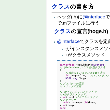
クラス
の書き方
ヘッダ(.h)に
@interface
で.mファイルに行う
クラス
の宣言(hoge.h)
@interface
でクラスを定
-がインスタンスメソ
+がクラスメソッド
@interface
 HogeObject
:
NSObject
// @interface クラス名:親クラス名
{
//独自のインスタンス変数を宣言
id
 _hogeValue;   
//インスタン
NSString
*
}
//プロパティの宣言
//メソッドの宣言
//-がインスタンスメソッドで、
//+がクラスメソッド。
-
(
id
)
 init;
//イニシャライザ
//アクセッサ
-
(
void
)
 setHoge
:
(
id
)
-
(
id
)
@end