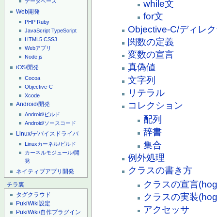
データベース
while文
Web開発
for文
PHP
Ruby
Objective-C/ディ
JavaScript
TypeScript
HTML5
CSS3
関数の定義
Webアプリ
変数の宣言
Node.js
真偽値
iOS/開発
Cocoa
文字列
Objective-C
リテラル
Xcode
コレクション
Android/開発
Android/ビルド
配列
Android/ソースコード
辞書
Linux/デバイスドライバ
集合
Linuxカーネル/ビルド
カーネルモジュール/開
例外処理
発
クラスの書き方
ネイティブアプリ開発
クラスの宣言(hoge
チラ裏
タグクラウド
クラスの実装(hoge
PukiWiki設定
アクセッサ
PukiWiki/自作プラグイン