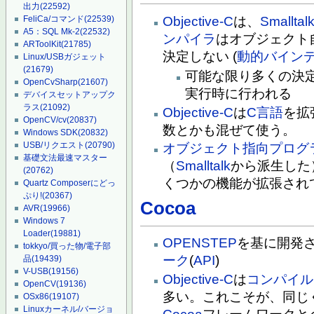
出力
(22592)
Objective-C
は、
Smalltal
FeliCa/コマンド
(22539)
A5：SQL Mk-2
(22532)
ンパイラ
はオブジェクト
ARToolKit
(21785)
決定しない (
動的バイン
Linux/USBガジェット
(21679)
可能な限り多くの決
OpenCvSharp
(21607)
実行時に行われる
デバイスセットアップク
ラス
(21092)
Objective-C
は
C言語
を拡
OpenCV/cv
(20837)
数とかも混ぜて使う。
Windows SDK
(20832)
USB/リクエスト
(20790)
オブジェクト指向
プログ
基礎文法最速マスター
（
Smalltalk
から派生した
(20762)
くつかの機能が拡張され
Quartz Composerにどっ
ぷり!
(20367)
Cocoa
AVR
(19966)
Windows 7
Loader
(19881)
OPENSTEP
を基に開発
tokkyo/買った物/電子部
ーク
(
API
)
品
(19439)
V-USB
(19156)
Objective-C
は
コンパイル
OpenCV
(19136)
多い。これこそが、同じ
OSx86
(19107)
Linuxカーネル/バージョ