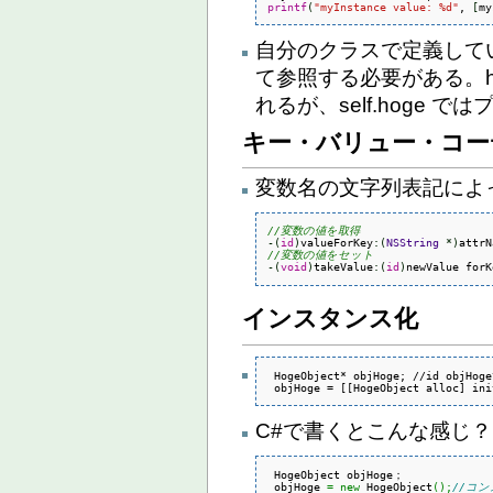
printf
(
"myInstance value: %d"
, 
[
my
自分のクラスで定義してい
て参照する必要がある。h
れるが、self.hoge
キー・バリュー・コー
変数名の文字列表記によ
//変数の値を取得
-
(
id
)
valueForKey
:
(
NSString
*
)
//変数の値をセット
-
(
void
)
takeValue
:
(
id
)
newValue forK
インスタンス化
 HogeObject* objHoge; //id objHo
C#で書くとこんな感じ？
 HogeObject objHoge；

 objHoge 
=
new
 HogeObject
(
)
;
//コ