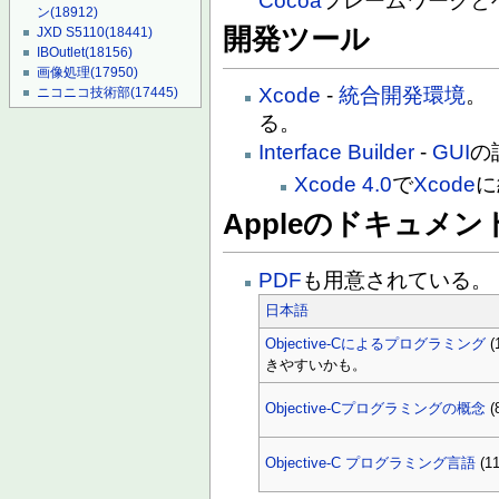
Cocoa
フレームワークと
ン
(18912)
開発ツール
JXD S5110
(18441)
IBOutlet
(18156)
画像処理
(17950)
Xcode
-
統合開発環境
ニコニコ技術部
(17445)
る。
Interface Builder
-
GUI
の
Xcode 4.0
で
Xcode
に
Appleのドキュメント
PDF
も用意されている。
日本語
Objective-Cによるプログラミング
(
きやすいかも。
Objective-Cプログラミングの概念
(
Objective-C プログラミング言語
(1