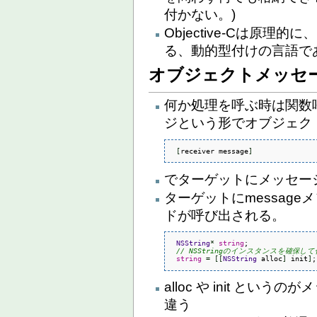
付かない。)
Objective-Cは原理
る、動的型付けの言語で
オブジェクトメッセ
何か処理を呼ぶ時は関数
ジという形でオブジェク
[
receiver message
]
でターゲットにメッセー
ターゲットにmessag
ドが呼び出される。
NSString
*
string
;

// NSStringのインスタンスを確保し
string
=
[
[
NSString
 alloc
]
 init
]
;
alloc や init と
違う