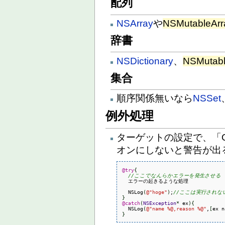
配列
NSArray
や
NSMutableArr
辞書
NSDictionary
、
NSMutabl
集合
順序関係無いなら
NSSet
例外処理
ターゲットの設定で、「Ob
オンにしないと警告が出
@try
{
//ここでなんらかエラーを発生させる
  エラーの起きるような処理

  NSLog
(
@
"hoge"
)
;
//ここは実行されな
}
@catch
(
NSException
*
 ex
)
{
  NSLog
(
@
"name %@,reason %@"
,
[
ex n
}