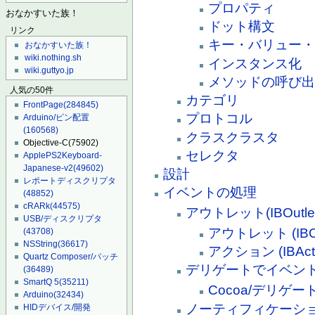
プロパティ
おなかすいた族！
ドット構文
リンク
キー・バリュー・
おなかすいた族！
wiki.nothing.sh
インスタンス化
wiki.guttyo.jp
メソッドの呼び
人気の50件
カテゴリ
FrontPage
(284845)
プロトコル
Arduino/ピン配置
(160568)
クラスクラスタ
Objective-C
(75902)
セレクタ
ApplePS2Keyboard-
Japanese-v2
(49602)
設計
レポートディスクリプタ
イベントの処理
(48852)
cRARk
(44575)
アウトレット(IBOutl
USB/ディスクリプタ
アウトレット (IBOu
(43708)
NSString
(36617)
アクション (IBActi
Quartz Composer/パッチ
デリゲートでイベン
(36489)
SmartQ 5
(35211)
Cocoa/デリゲー
Arduino
(32434)
ノーティフィケーシ
HIDデバイス/開発