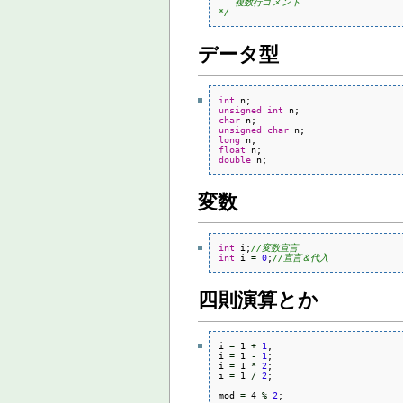
   複数行コメント

*/
データ型
int
unsigned
int
char
unsigned
char
long
float
double
 n;
変数
int
 i;
//変数宣言
int
 i 
=
0
;
//宣言＆代入
四則演算とか
i 
=
 1 
+
1
;

i 
=
 1 
-
1
;

i 
=
 1 
*
2
;

i 
=
 1 
/
2
;

mod 
=
 4 
%
2
;
