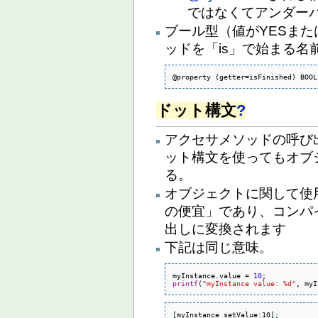
ではなくてアンダー
ブール型（値がYESま
ッドを「is」で始まる名
@property (getter=isFinished) BOOL
ドット構文
?
アクセサメソッドの呼び
ット構文を使ってもオブ
る。
オブジェクトに関して使
の便宜」であり、コンパ
出しに変換されます
下記は同じ意味。
myInstance.value 
=
10
printf
(
"myInstance value: %d"
, myI
[
myInstance setValue
:
10
]