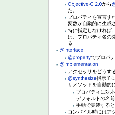
Objective-C 2.0
から
@
た。
プロパティを宣言す
変数が自動的に生成
特に指定しなければ
は、プロパティ名の
る
@interface
@property
でプロパ
@implementation
アクセッサをどうす
@synthesize
指示子
サメソッドを自動的
プロパティに対応する
デフォルトの名前は、
手動で実装するとき
コンパイル時にはア