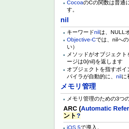
Cocoa
のCの関数は普通
す。
nil
キーワード
nil
は、NUL
Objective-C
では、nil
い）
メソッドがオブジェクトを
ージは0(nil)を返します
オブジェクトを指すポイ
パイラが自動的に、
nil
に
メモリ管理
メモリ管理のための3つ
ARC (
Automatic Refe
ント
?
iOS 5
で導入。