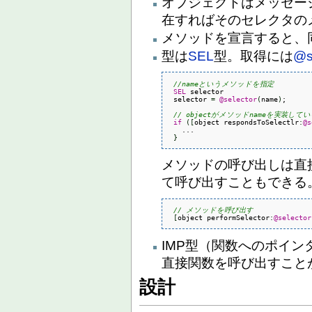
オブジェクトはメッセー
在すればそのセレクタの
メソッドを宣言すると、
型は
SEL
型。取得には
@s
//nameというメソッドを指定
SEL
 selector

 selector 
=
@selector
(
name
)
;

// objectがメソッドnameを実装し
if
(
[
object respondsToSelectlr
:
@s
   ...

}
メソッドの呼び出しは直
て呼び出すこともできる
// メソッドを呼び出す
[
object performSelector
:
@selector
IMP型（関数へのポイ
直接関数を呼び出すこと
設計