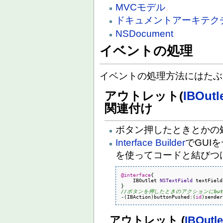
MVCモデル
ドキュメントアーキテク
NSDocument
イベントの処理
イベントの処理方法にはたぶ
アウトレット(
IBOutl
関連付け
ボタン押したときとかの
Interface Builder
でGUI
を使ってコードと結びつ
@interface
{
    IBOutlet 
NSTextField
 textField
}
//ボタンを押したときのアクションにbutto
-
(
IBAction
)
buttonPushed
:
(
id
)
sender
アウトレット (
IBOutle