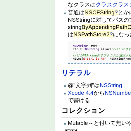
なクラスは
クラスクラス
普通は
NSCFString
?
とか
NSStringに対してパスの文
string
ByAppendingPath
は
NSPathStore2
?
になっ
NSString
*
 str;

 str 
=
[
NSString
 alloc
]
;
//allocさ
 ・・・

//どのNSStringのサブクラスが選択
 NSLog
(
@
"str1 is %@"
, NSStringFrom
リテラル
@"文字列"は
NSString
Xcode 4.4
から
NSNumbe
で書ける
コレクション
Mutable～と付いて無