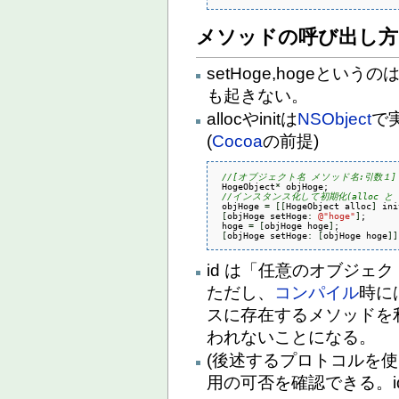
メソッドの呼び出し方
setHoge,hogeと
も起きない。
allocやinitは
NSObject
で
(
Cocoa
の前提)
//[オブジェクト名 メソッド名:引数１]
 HogeObject
*
 objHoge;

//インスタンス化して初期化(alloc と 
 objHoge 
=
[
[
HogeObject alloc
]
 ini
[
objHoge setHoge
:
@
"hoge"
]
;

 hoge 
=
[
objHoge hoge
]
;

[
objHoge setHoge
:
[
objHoge hoge
]
]
id は「任意のオブジェ
ただし、
コンパイル
時に
スに存在するメソッドを
われないことになる。
(後述するプロトコルを
用の可否を確認できる。id<h