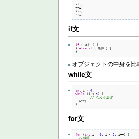
i
++
++
i;

i
--
--
i;
if文
if
(
 条件 
)
{
}
else
if
(
 条件 
)
{
}
オブジェクトの中身を比
while文
int
 i 
=
0
while
(
i < 
5
)
{
// なんか処理
  i
++
}
for文
for
(
int
 i 
=
0
; i < 
5
; i
++
)
{
//処理