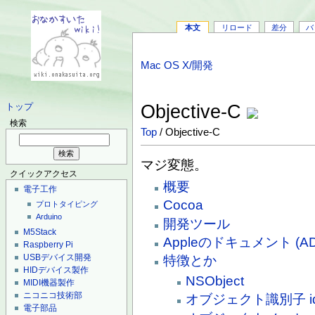
本文
リロード
差分
バ
Mac OS X/開発
Objective-C
トップ
検索
Top
/ Objective-C
マジ変態。
クイックアクセス
概要
電子工作
Cocoa
プロトタイピング
Arduino
開発ツール
M5Stack
Appleのドキュメント (AD
Raspberry Pi
USBデバイス開発
特徴とか
HIDデバイス製作
NSObject
MIDI機器製作
ニコニコ技術部
オブジェクト識別子 i
電子部品