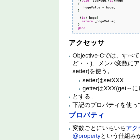
-
(
void
)
 setHoge
:
(
id
)
hoge

{
   _hogeValue 
=
 hoge; 

}
-
(
id
)
 hoge
{
return
 _hogeValue;

}
@end
アクセッサ
Objective-Cでは、す
ど・・)。メンバ変数にアク
setter)を使う。
setterはsetXXX
getterはXXX(get～
とする。
下記のプロパティを使っ
プロパティ
変数ごとにいちいち
アク
@property
という仕組み