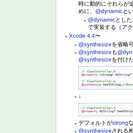
時に動的にそれらが
めに、
@dynamic
と
@dynamic
とした
で実装する（ア
Xcode 4.4
〜
@synthesize
を省略
@synthesize
も
@dyn
@synthesize
を付け
// ViewController.h
@property
(
strong
)
NSString
*
// ViewController.m
@synthesize
 testString;
//@sy
↓
// ViewController.h
@property
NSString
*
 testStri
デフォルトが
strong
@synthesize
される