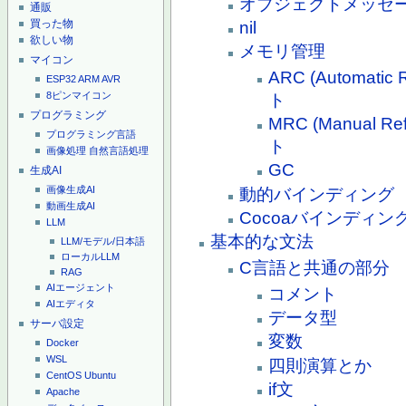
オブジェクトメッセ
通販
買った物
nil
欲しい物
メモリ管理
マイコン
ARC (Automatic
ESP32
ARM
AVR
8ピンマイコン
ト
プログラミング
MRC (Manual R
プログラミング言語
ト
画像処理
自然言語処理
GC
生成AI
画像生成AI
動的バインディング
動画生成AI
Cocoaバインディン
LLM
基本的な文法
LLM/モデル/日本語
ローカルLLM
C言語と共通の部分
RAG
AIエージェント
コメント
AIエディタ
データ型
サーバ設定
変数
Docker
WSL
四則演算とか
CentOS
Ubuntu
if文
Apache