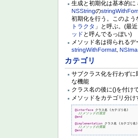
生成と初期化は基本的に al
NSString
の
stringWithFor
初期化を行う。このよう
トラクタ
」と呼ぶ。(最
ッド
と呼んでるっぽい)
メソッド名は得られるデ
stringWithFormat
,
NSIma
カテゴリ
サブクラス化を行わずに
な機能
クラス名の後に()を付け
メソッドをカテゴリ分け
@interface
 クラス名 
(
カテゴリ名
)
//メソッドの宣言
@end
@implementation
 クラス名 
(
カテゴリ名
)
//メソッドの実装
@end