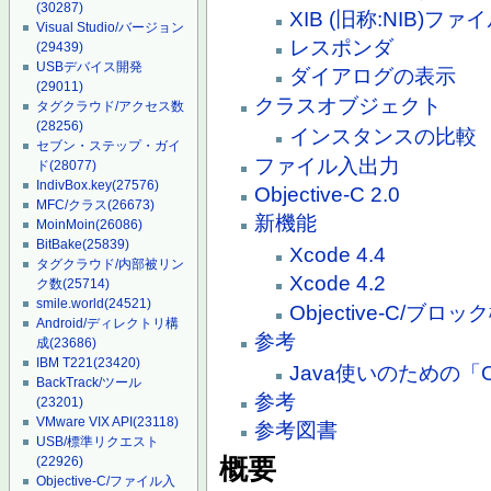
(30287)
XIB (旧称:NIB)ファ
Visual Studio/バージョン
レスポンダ
(29439)
USBデバイス開発
ダイアログの表示
(29011)
クラスオブジェクト
タグクラウド/アクセス数
(28256)
インスタンスの比較
セブン・ステップ・ガイ
ファイル入出力
ド
(28077)
IndivBox.key
(27576)
Objective-C 2.0
MFC/クラス
(26673)
新機能
MoinMoin
(26086)
BitBake
(25839)
Xcode 4.4
タグクラウド/内部被リン
Xcode 4.2
ク数
(25714)
smile.world
(24521)
Objective-C/ブロッ
Android/ディレクトリ構
参考
成
(23686)
IBM T221
(23420)
Java使いのための「Ob
BackTrack/ツール
参考
(23201)
VMware VIX API
(23118)
参考図書
USB/標準リクエスト
概要
(22926)
Objective-C/ファイル入