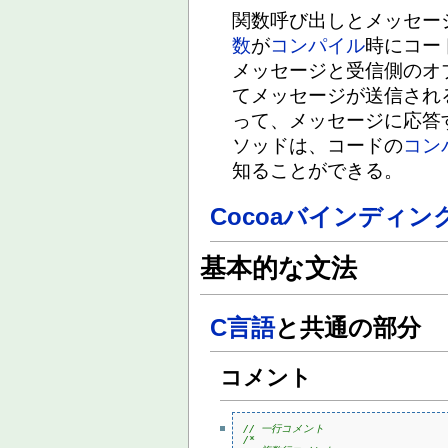
関数呼び出しとメッセー
数
が
コンパイル
時にコー
メッセージと受信側のオ
てメッセージが送信され
って、メッセージに応答
ソッドは、コードの
コン
知ることができる。
Cocoaバインディン
基本的な文法
C言語
と共通の部分
コメント
// 一行コメント
/*
