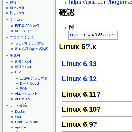
https://qiita.com/hoge
通販
買った物
確認
欲しい物
マイコン
ESP32
ARM
AVR
例
8ピンマイコン
uname -r
4.4.0-83-generic
プログラミング
プログラミング言語
Linux 6
?
.x
画像処理
自然言語処理
生成AI
画像生成AI
Linux 6.13
動画生成AI
LLM
Linux 6.12
LLM/モデル/日本語
ローカルLLM
RAG
Linux 6.11
?
AIエージェント
AIエディタ
サーバ設定
Linux 6.10
?
Docker
WSL
Linux 6.9
?
CentOS
Ubuntu
Apache