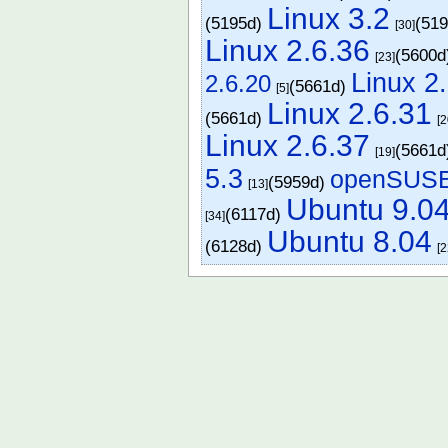
Linux 3.2
(5195d)
(51
[30]
Linux 2.6.36
(5600
[23]
Linux 2
2.6.20
(5661d)
[5]
Linux 2.6.31
(5661d)
[2
Linux 2.6.37
(5661
[19]
5.3
openSUSE
(5959d)
[13]
Ubuntu 9.0
(6117d)
[34]
Ubuntu 8.04
(6128d)
[2