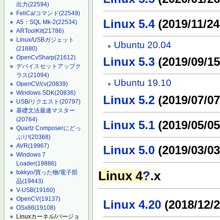
出力
(22594)
FeliCa/コマンド
(22549)
Linux 5.4
(2019/11/24)
A5：SQL Mk-2
(22534)
ARToolKit
(21786)
Linux/USBガジェット
Ubuntu 20.04
(21680)
OpenCvSharp
(21612)
Linux 5.3
(2019/09/15
デバイスセットアップク
ラス
(21094)
Ubuntu 19.10
OpenCV/cv
(20839)
Windows SDK
(20836)
Linux 5.2
(2019/07/07
USB/リクエスト
(20797)
基礎文法最速マスター
(20764)
Linux 5.1
(2019/05/05
Quartz Composerにどっ
ぷり!
(20368)
AVR
(19967)
Linux 5.0
(2019/03/03
Windows 7
Loader
(19886)
Linux 4
?
.x
tokkyo/買った物/電子部
品
(19443)
V-USB
(19160)
OpenCV
(19137)
Linux 4.20
(2018/12/2
OSx86
(19108)
Linuxカーネル/バージョ