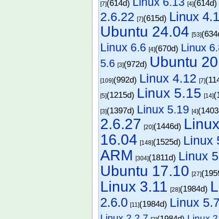
Linux 6.13
(614d)
(614d
[7]
[4]
Linux 4.
2.6.22
(615d)
[7]
Ubuntu 24.04
(634
[53]
Linux 6.6
Linux 6
(670d)
[4]
Ubuntu 20
5.6
(972d)
[3]
Linux 4.12
(992d)
(11
[109]
[7]
Linux 5.15
(1215d)
(
[5]
[14]
Linux 5.19
(1397d)
(140
[3]
[4]
2.6.27
Linux
(1446d)
[20]
16.04
Linux 
(1525d)
[148]
ARM
Linux 5
(1811d)
[304]
Ubuntu 17.10
(195
[27]
Linux 3.11
L
(1984d)
[28]
2.6.0
Linux 5.
(1984d)
[11]
Linux 2.2.7
Linux 2
(1984d)