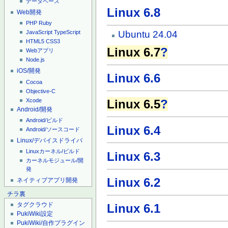
データベース
Linux 6.8
Web開発
PHP
Ruby
Ubuntu 24.04
JavaScript
TypeScript
HTML5
CSS3
Linux 6.7
?
Webアプリ
Node.js
iOS/開発
Linux 6.6
Cocoa
Objective-C
Xcode
Linux 6.5
?
Android/開発
Android/ビルド
Linux 6.4
Android/ソースコード
Linux/デバイスドライバ
Linuxカーネル/ビルド
Linux 6.3
カーネルモジュール/開
発
Linux 6.2
ネイティブアプリ開発
チラ裏
タグクラウド
Linux 6.1
PukiWiki設定
PukiWiki/自作プラグイン