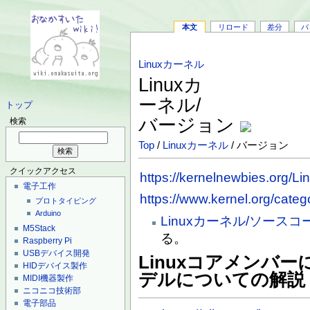
本文
リロード
差分
バ
Linuxカーネル
Linuxカ
ーネル/
トップ
バージョン
検索
Top
/
Linuxカーネル
/ バージョン
クイックアクセス
https://kernelnewbies.org/Li
電子工作
https://www.kernel.org/categ
プロトタイピング
Arduino
Linuxカーネル/ソースコード
M5Stack
る。
Raspberry Pi
USBデバイス開発
Linuxコアメンバ
HIDデバイス製作
デルについての解説
MIDI機器製作
ニコニコ技術部
電子部品