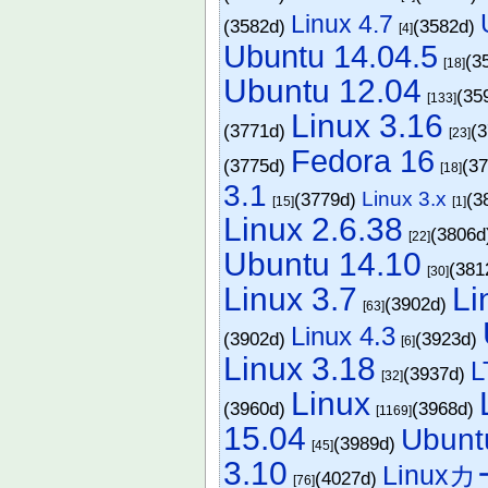
Linux 4.7
(3582d)
(3582d)
[4]
Ubuntu 14.04.5
(3
[18]
Ubuntu 12.04
(35
[133]
Linux 3.16
(3771d)
(
[23]
Fedora 16
(3775d)
(3
[18]
3.1
Linux 3.x
(3779d)
(3
[15]
[1]
Linux 2.6.38
(3806
[22]
Ubuntu 14.10
(381
[30]
Linux 3.7
Li
(3902d)
[63]
Linux 4.3
(3902d)
(3923d)
[6]
Linux 3.18
L
(3937d)
[32]
Linux
(3960d)
(3968d)
[1169]
15.04
Ubunt
(3989d)
[45]
3.10
Linu
(4027d)
[76]