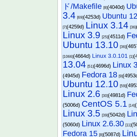
ド/Makefile
Ub
(4040d)
[8]
3.4
Ubuntu 12
(4253d)
[69]
Linux 3.14
(4259d)
[7]
[36]
Linux 3.9
Fe
(4511d)
[25]
Ubuntu 13.10
(465
[36]
Linux 3.0.101
(4664d)
(
[1066]
[1]
13.04
Linux 
(4696d)
[51]
Fedora 18
(4945d)
(4953
[9]
Ubuntu 12.10
(495
[59]
Linux 2.6
Fe
(4981d)
[30]
CentOS 5.1
(5006d)
[14]
Linux 3.5
Li
(5042d)
[39]
Linux 2.6.30
(5060d)
(5
[11]
Lin
Fedora 15
(5087d)
[8]