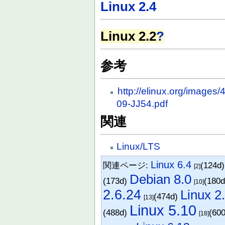
Linux 2.4
Linux 2.2
?
参考
http://elinux.org/images
09-JJ54.pdf
関連
Linux/LTS
Linux 6.4
関連ページ:
(124d
[2]
Debian 8.0
(173d)
(180
[10]
2.6.24
Linux 2
(474d)
[13]
Linux 5.10
(488d)
(60
[18]