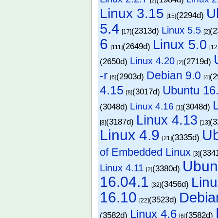
[2]
Linux 3.15
U
(2294d)
[15]
5.4
Linux 5.5
(2313d)
(
[17]
[2]
6
Linux 5.0
(2649d)
[111]
[12
Linux 4.20
(2650d)
(2719d)
[2]
-r
Debian 9.0
(2903d)
(
[6]
[4]
4.15
Ubuntu 16
(3017d)
[8]
Linux 4.16
(3048d)
(3048d)
[1]
Linux 4.13
(3187d)
(
[8]
[13]
Linux 4.9
Ub
(3335d)
[21]
of Embedded Linux
(334
[3]
Ubun
Linux 4.11
(3380d)
[2]
16.04.1
Linu
(3456d)
[32]
16.10
Debia
(3523d)
[22]
Linux 4.6
(3582d)
(3582d)
[6]