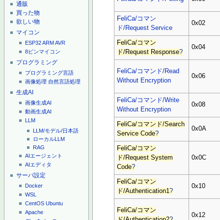
通販
買った物
FeliCa/コマン
欲しい物
0x02
ド/Request Service
マイコン
FeliCa/コマン
ESP32
ARM
AVR
0x04
8ピンマイコン
ド/Request Response
?
プログラミング
FeliCa/コマンド/Read
プログラミング言語
0x06
Without Encryption
画像処理
自然言語処理
生成AI
FeliCa/コマンド/Write
画像生成AI
0x08
Without Encryption
動画生成AI
LLM
FeliCa/コマンド/Search
0x0A
LLM/モデル/日本語
Service Code
?
ローカルLLM
RAG
FeliCa/コマン
AIエージェント
ド/Request System
0x0C
AIエディタ
Code
?
サーバ設定
FeliCa/コマン
0x10
Docker
ド/Authentication1
?
WSL
CentOS
Ubuntu
FeliCa/コマン
Apache
0x12
ド/Authentication2
?