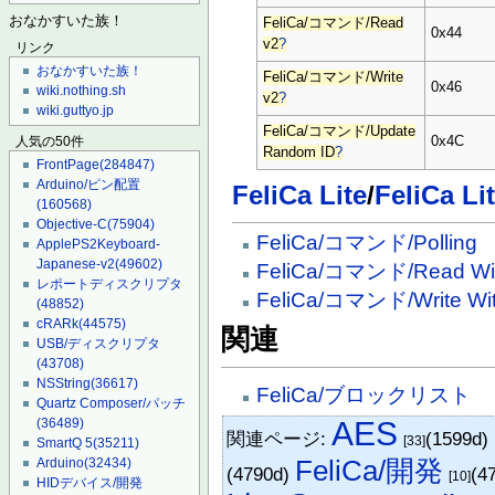
おなかすいた族！
FeliCa/コマンド/Read
0x44
v2
?
リンク
おなかすいた族！
FeliCa/コマンド/Write
0x46
wiki.nothing.sh
v2
?
wiki.guttyo.jp
FeliCa/コマンド/Update
0x4C
人気の50件
Random ID
?
FrontPage
(284847)
Arduino/ピン配置
FeliCa Lite
/
FeliCa Li
(160568)
Objective-C
(75904)
FeliCa/コマンド/Polling
ApplePS2Keyboard-
Japanese-v2
(49602)
FeliCa/コマンド/Read With
レポートディスクリプタ
FeliCa/コマンド/Write With
(48852)
cRARk
(44575)
関連
USB/ディスクリプタ
(43708)
NSString
(36617)
FeliCa/ブロックリスト
Quartz Composer/パッチ
AES
(36489)
関連ページ:
(1599d)
[33]
SmartQ 5
(35211)
FeliCa/開発
Arduino
(32434)
(4790d)
(4
[10]
HIDデバイス/開発