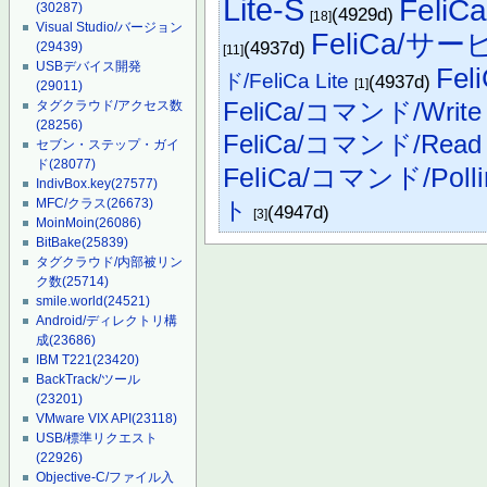
Lite-S
FeliCa
(30287)
(4929d)
[18]
Visual Studio/バージョン
FeliCa/サ
(4937d)
(29439)
[11]
USBデバイス開発
Fe
ド/FeliCa Lite
(4937d)
[1]
(29011)
FeliCa/コマンド/Write W
タグクラウド/アクセス数
(28256)
FeliCa/コマンド/Read Wi
セブン・ステップ・ガイ
ド
(28077)
FeliCa/コマンド/Polli
IndivBox.key
(27577)
MFC/クラス
(26673)
ト
(4947d)
[3]
MoinMoin
(26086)
BitBake
(25839)
タグクラウド/内部被リン
ク数
(25714)
smile.world
(24521)
Android/ディレクトリ構
成
(23686)
IBM T221
(23420)
BackTrack/ツール
(23201)
VMware VIX API
(23118)
USB/標準リクエスト
(22926)
Objective-C/ファイル入