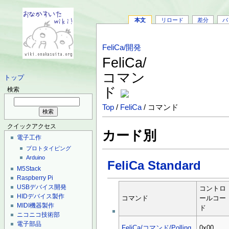
本文
リロード
差分
バ
FeliCa/開発
FeliCa/
コマン
トップ
ド
検索
Top
/
FeliCa
/ コマンド
クイックアクセス
カード別
電子工作
プロトタイピング
Arduino
FeliCa Standard
M5Stack
Raspberry Pi
USBデバイス開発
コントロ
HIDデバイス製作
コマンド
ールコー
MIDI機器製作
ド
ニコニコ技術部
電子部品
FeliCa/コマンド/Polling
0x00