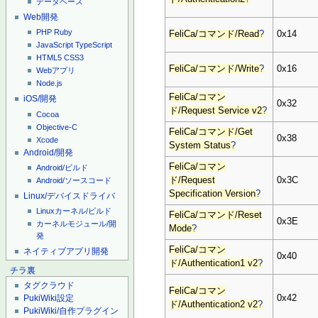
データベース
Web開発
PHP
Ruby
FeliCa/コマンド/Read
?
0x14
JavaScript
TypeScript
HTML5
CSS3
FeliCa/コマンド/Write
?
0x16
Webアプリ
Node.js
FeliCa/コマン
iOS/開発
0x32
ド/Request Service v2
?
Cocoa
Objective-C
FeliCa/コマンド/Get
0x38
Xcode
System Status
?
Android/開発
FeliCa/コマン
Android/ビルド
ド/Request
0x3C
Android/ソースコード
Specification Version
?
Linux/デバイスドライバ
Linuxカーネル/ビルド
FeliCa/コマンド/Reset
0x3E
カーネルモジュール/開
Mode
?
発
FeliCa/コマン
ネイティブアプリ開発
0x40
ド/Authentication1 v2
?
チラ裏
タグクラウド
FeliCa/コマン
0x42
PukiWiki設定
ド/Authentication2 v2
?
PukiWiki/自作プラグイン