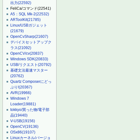
出力
(22592)
FeliCa/コマンド
(22541)
A5：SQL Mk-2
(22532)
ARToolKit
(21785)
Linux/USBガジェット
(21679)
OpenCvSharp
(21607)
デバイスセットアップク
ラス
(21092)
OpenCV/cv
(20837)
Windows SDK
(20833)
USB/リクエスト
(20792)
基礎文法最速マスター
(20762)
Quartz Composerにどっ
ぷり!
(20367)
AVR
(19966)
Windows 7
Loader
(19881)
tokkyo/買った物/電子部
品
(19440)
V-USB
(19156)
OpenCV
(19136)
OSx86
(19107)
Linuxカーネル/バージョ