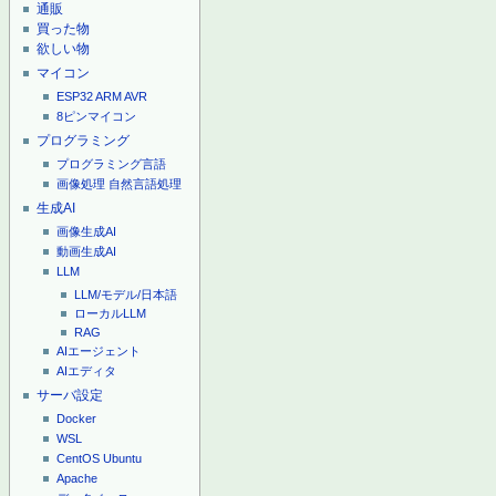
通販
買った物
欲しい物
マイコン
ESP32
ARM
AVR
8ピンマイコン
プログラミング
プログラミング言語
画像処理
自然言語処理
生成AI
画像生成AI
動画生成AI
LLM
LLM/モデル/日本語
ローカルLLM
RAG
AIエージェント
AIエディタ
サーバ設定
Docker
WSL
CentOS
Ubuntu
Apache