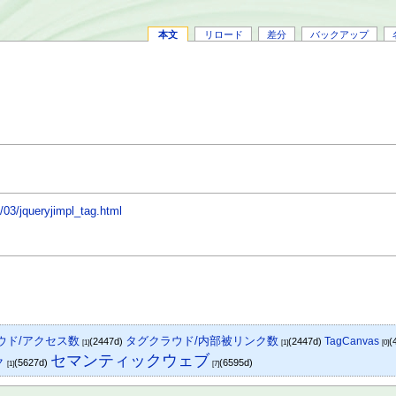
本文
リロード
差分
バックアップ
/03/jqueryjimpl_tag.html
ウド/アクセス数
タグクラウド/内部被リンク数
TagCanvas
(2447d)
(2447d)
(
[1]
[1]
[0]
セマンティックウェブ
ク
(5627d)
(6595d)
[1]
[7]