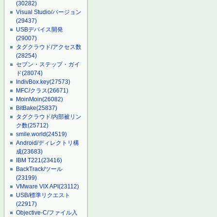
(30282)
Visual Studio/バージョン
(29437)
USBデバイス開発
(29007)
タグクラウド/アクセス数
(28254)
セブン・ステップ・ガイ
ド
(28074)
IndivBox.key
(27573)
MFC/クラス
(26671)
MoinMoin
(26082)
BitBake
(25837)
タグクラウド/内部被リン
ク数
(25712)
smile.world
(24519)
Android/ディレクトリ構
成
(23683)
IBM T221
(23416)
BackTrack/ツール
(23199)
VMware VIX API
(23112)
USB/標準リクエスト
(22917)
Objective-C/ファイル入