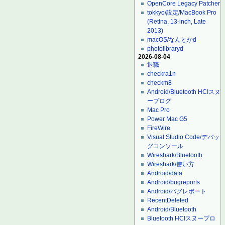
OpenCore Legacy Patcher
tokkyo/設定/MacBook Pro
(Retina, 13-inch, Late
2013)
macOS/なんとかd
photolibraryd
2026-08-04
退職
checkra1n
checkm8
Android/Bluetooth HCIスヌ
ープログ
Mac Pro
Power Mac G5
FireWire
Visual Studio Code/デバッ
グコンソール
Wireshark/Bluetooth
Wireshark/使い方
Android/data
Android/bugreports
Android/バグレポート
RecentDeleted
Android/Bluetooth
Bluetooth HCIスヌープロ