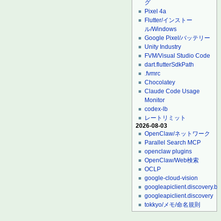
グ
Pixel 4a
Flutter/インストー
ル/Windows
Google Pixel/バッテリー
Unity Industry
FVM/Visual Studio Code
dart.flutterSdkPath
.fvmrc
Chocolatey
Claude Code Usage
Monitor
codex-lb
レートリミット
2026-08-03
OpenClaw/ネットワーク
Parallel Search MCP
openclaw plugins
OpenClaw/Web検索
OCLP
google-cloud-vision
googleapiclient.discovery.bu
googleapiclient.discovery
tokkyo/メモ/命名規則