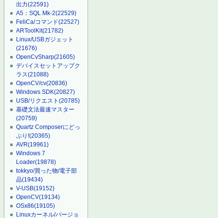
出力
(22591)
A5：SQL Mk-2
(22529)
FeliCa/コマンド
(22527)
ARToolKit
(21782)
Linux/USBガジェット
(21676)
OpenCvSharp
(21605)
デバイスセットアップク
ラス
(21088)
OpenCV/cv
(20836)
Windows SDK
(20827)
USB/リクエスト
(20785)
基礎文法最速マスター
(20759)
Quartz Composerにどっ
ぷり!
(20365)
AVR
(19961)
Windows 7
Loader
(19878)
tokkyo/買った物/電子部
品
(19434)
V-USB
(19152)
OpenCV
(19134)
OSx86
(19105)
Linuxカーネル/バージョ