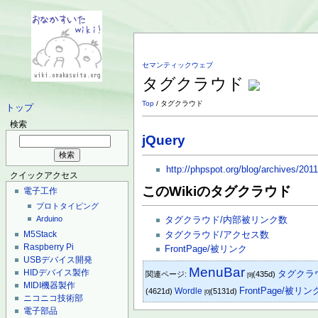
セマンティックウェブ
タグクラウド
Top
/ タグクラウド
トップ
検索
jQuery
http://phpspot.org/blog/archives/2011
クイックアクセス
このWikiのタグクラウド
電子工作
プロトタイピング
Arduino
タグクラウド/内部被リンク数
M5Stack
タグクラウド/アクセス数
Raspberry Pi
FrontPage/被リンク
USBデバイス開発
MenuBar
HIDデバイス製作
タグクラ
関連ページ:
(435d)
[9]
MIDI機器製作
FrontPage/被リン
Wordle
(4621d)
(5131d)
[0]
ニコニコ技術部
電子部品