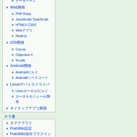
データベース
Web開発
PHP
Ruby
JavaScript
TypeScript
HTML5
CSS3
Webアプリ
Node.js
iOS/開発
Cocoa
Objective-C
Xcode
Android/開発
Android/ビルド
Android/ソースコード
Linux/デバイスドライバ
Linuxカーネル/ビルド
カーネルモジュール/開
発
ネイティブアプリ開発
チラ裏
タグクラウド
PukiWiki設定
PukiWiki/自作プラグイン