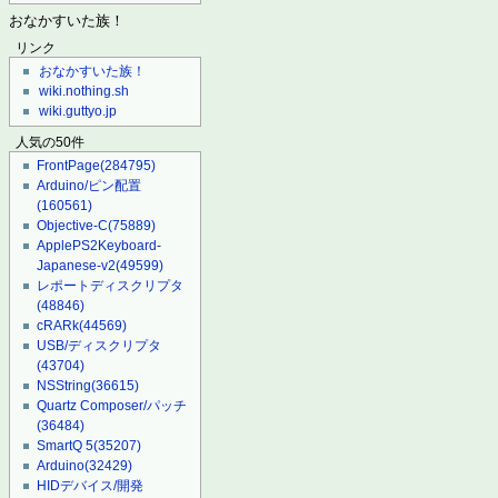
おなかすいた族！
リンク
おなかすいた族！
wiki.nothing.sh
wiki.guttyo.jp
人気の50件
FrontPage
(284795)
Arduino/ピン配置
(160561)
Objective-C
(75889)
ApplePS2Keyboard-
Japanese-v2
(49599)
レポートディスクリプタ
(48846)
cRARk
(44569)
USB/ディスクリプタ
(43704)
NSString
(36615)
Quartz Composer/パッチ
(36484)
SmartQ 5
(35207)
Arduino
(32429)
HIDデバイス/開発