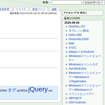
検索：
名前変更
リファラ
新規ページ
編集
アクセス:7776 本日:1
最終更新:2013-03-05 (火) 01:08:28 (4902d)
最新の100件
2026-08-06
OnePlus 15T
タブレット/防水
Helio G99
Dimensity 6300
dtab
d-51C
tokkyo/メモ/Android
Windows/イベントビュー
アー
Windows/イベントログ
Get-WinEvent
Windows/イベントビュー
アー/Windowsロ
グ/Application
Windows/イベントビュー
jQuery
タグ
アー/Windowsログ
4536d)
(4582d)
[8]
[266]
イベントビューアー
WPA MCP
OSV-Scanner