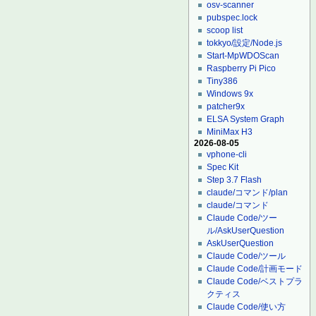
osv-scanner
pubspec.lock
scoop list
tokkyo/設定/Node.js
Start-MpWDOScan
Raspberry Pi Pico
Tiny386
Windows 9x
patcher9x
ELSA System Graph
MiniMax H3
2026-08-05
vphone-cli
Spec Kit
Step 3.7 Flash
claude/コマンド/plan
claude/コマンド
Claude Code/ツー
ル/AskUserQuestion
AskUserQuestion
Claude Code/ツール
Claude Code/計画モード
Claude Code/ベストプラ
クティス
Claude Code/使い方