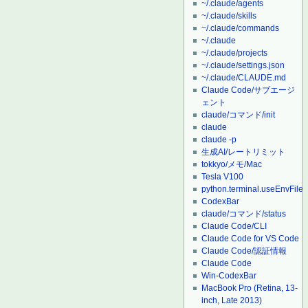
~/.claude/agents
~/.claude/skills
~/.claude/commands
~/.claude
~/.claude/projects
~/.claude/settings.json
~/.claude/CLAUDE.md
Claude Code/サブエージ
ェント
claude/コマンド/init
claude
claude -p
生成AI/レートリミット
tokkyo/メモ/Mac
Tesla V100
python.terminal.useEnvFile
CodexBar
claude/コマンド/status
Claude Code/CLI
Claude Code for VS Code
Claude Code/認証情報
Claude Code
Win-CodexBar
MacBook Pro (Retina, 13-
inch, Late 2013)