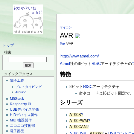
マイコン
AVR
Top
/ AVR
トップ
検索
http://www.atmel.com/
Atmel
社の8ビット
RISC
アーキテクチャの
特徴
クイックアクセス
電子工作
8ビット
RISC
アーキテクチャ
プロトタイピング
Arduino
命令コードは16ビット固定で
M5Stack
シリーズ
Raspberry Pi
USBデバイス開発
AT90S
?
HIDデバイス製作
MIDI機器製作
AT90PWM
?
ニコニコ技術部
AT90CAN
?
電子部品
AT90USB
-
AT90S
?
+
USBコントロ