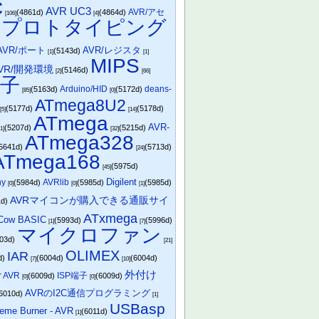
C
AVR UC3
AVR/アセ
(4861d)
(4864d)
[106]
[4]
プロトタイピング
)
AVR/ポート
AVR/レジスタ
(5143d)
[1]
[1]
MIPS
VR/開発環境
(5146d)
[2]
[66]
電子
Arduino/HID
deans-
(5163d)
(5172d)
[85]
[0]
ATmega8U2
(5177d)
(5178d)
[5]
[14]
ATmega
AVR-
(5207d)
(5215d)
51]
[32]
ATmega328
5641d)
(5713d)
[24]
ATmega168
(5975d)
[45]
Digilent
ny
AVRlib
(5984d)
(5985d)
(5985d)
[0]
[0]
[1]
AVRマイコンが購入できる通販サイ
1d)
ATxmega
 Cow BASIC
(5993d)
(5996d)
[1]
[7]
マイクロファン
003d)
[21]
OLIMEX
IAR
d)
(6004d)
(6004d)
[7]
[10]
外付け
r AVR
ISP端子
(6009d)
(6009d)
[0]
[0]
AVRのI2C通信プログラミング
6010d)
[1]
USBasp
reme Burner - AVR
(6011d)
[1]