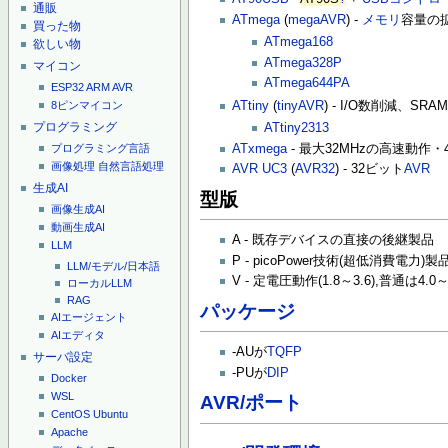
通販
ATmega
(
megaAVR
) -
メモリ
容量の
買った物
ATmega168
欲しい物
ATmega328P
マイコン
ATmega644PA
ESP32
ARM
AVR
ATtiny
(
tinyAVR
) - I/O数削減、
8ピンマイコン
プログラミング
ATtiny2313
ATxmega
- 最大32MHzの高速動作
プログラミング言語
画像処理
自然言語処理
AVR UC3
(
AVR32
) - 32ビット
AVR
生成AI
型版
画像生成AI
動画生成AI
A - 既存デバイスの直接の後継製品
LLM
P - picoPower技術(超低消費電力)製
LLM/モデル/日本語
V - 定電圧動作(1.8～3.6),普通は4.0～
ローカルLLM
RAG
パッケージ
AIエージェント
AIエディタ
-AUが
TQFP
サーバ設定
-PUが
DIP
Docker
WSL
AVR/ポート
CentOS
Ubuntu
Apache