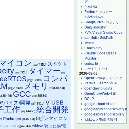
グ
Pixel 4a
Flutter/インストー
ル/Windows
Google Pixel/バッテリー
Unity Industry
FVM/Visual Studio Code
dart.flutterSdkPath
.fvmrc
Chocolatey
Claude Code Usage
Monitor
マイコン
スペクト
codex-lb
(435d)
[159]
city
タイマー
レートリミット
(692d)
[23]
[19]
2026-08-03
コンパ
reeRTOS
OpenClaw/ネットワーク
(1680d)
[15]
Parallel Search MCP
AM
メモリ
(2996d)
(3009d)
openclaw plugins
[47]
[118]
GCC
OpenClaw/Web検索
(3844d)
(3885d)
5]
[210]
OCLP
V-USB-
Dデバイス/開発
(4151d)
google-cloud-vision
[8]
子工作
統合開発
googleapiclient.discovery.bu
(4446d)
[62]
googleapiclient.discovery
8ピンマイコン
re Packages
(4502d)
tokkyo/メモ/命名規則
[3]
tokkyo/買った物/電
TOP2005+
(4764d)
[0]