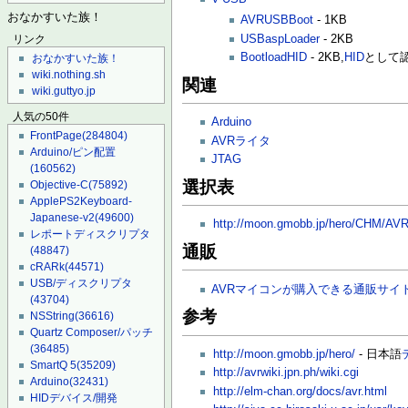
おなかすいた族！
AVRUSBBoot
- 1KB
USBaspLoader
- 2KB
リンク
BootloadHID
- 2KB,
HID
として
おなかすいた族！
wiki.nothing.sh
関連
wiki.guttyo.jp
人気の50件
Arduino
FrontPage
(284804)
AVRライタ
Arduino/ピン配置
JTAG
(160562)
選択表
Objective-C
(75892)
ApplePS2Keyboard-
Japanese-v2
(49600)
http://moon.gmobb.jp/hero/CHM/AV
レポートディスクリプタ
通販
(48847)
cRARk
(44571)
USB/ディスクリプタ
AVRマイコンが購入できる通販サイ
(43704)
参考
NSString
(36616)
Quartz Composer/パッチ
(36485)
http://moon.gmobb.jp/hero/
- 日本語
SmartQ 5
(35209)
http://avrwiki.jpn.ph/wiki.cgi
Arduino
(32431)
http://elm-chan.org/docs/avr.html
HIDデバイス/開発