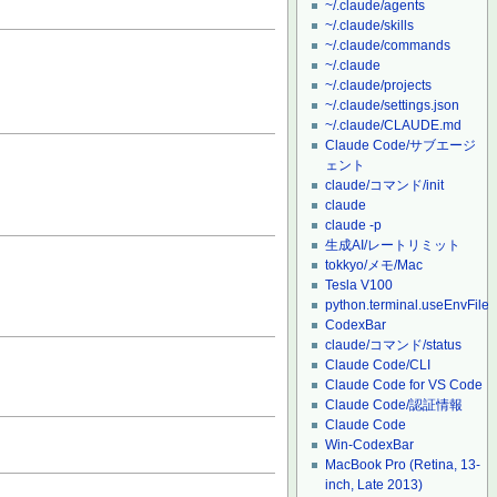
~/.claude/agents
~/.claude/skills
~/.claude/commands
~/.claude
~/.claude/projects
~/.claude/settings.json
~/.claude/CLAUDE.md
Claude Code/サブエージ
ェント
claude/コマンド/init
claude
claude -p
生成AI/レートリミット
tokkyo/メモ/Mac
Tesla V100
python.terminal.useEnvFile
CodexBar
claude/コマンド/status
Claude Code/CLI
Claude Code for VS Code
Claude Code/認証情報
Claude Code
Win-CodexBar
MacBook Pro (Retina, 13-
inch, Late 2013)