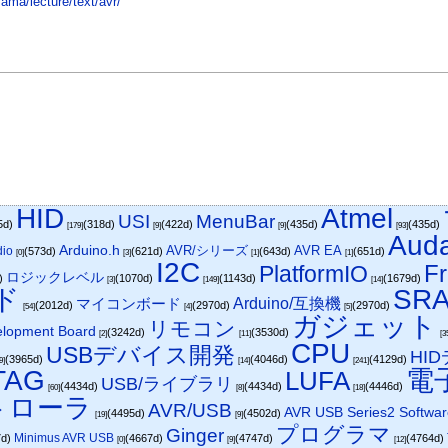
yama/lecture/text/avr/
HID
Atmel
USI
MenuBar
5d)
(318d)
(422d)
(435d)
(435d)
[179]
[9]
[9]
[93]
Auda
Arduino.h
AVR/シリーズ
AVR EA
dio
(573d)
(621d)
(643d)
(651d)
[0]
[3]
[1]
[1]
I2C
F
PlatformIO
ロジックレベル
d)
(1070d)
(1143d)
(1679d)
[3]
[149]
[14]
ド
SR
マイコンボード
Arduino/互換機
(2012d)
(2970d)
(2970d)
[54]
[4]
[5]
ガジェット
リモコン
elopment Board
(3242d)
(3530d)
[2]
[11]
[3
CPU
USBデバイス開発
HI
(3965d)
(4046d)
(4129d)
9]
[14]
[241]
TAG
電
LUFA
USB/ライブラリ
(4434d)
(4434d)
(4446d)
[60]
[8]
[18]
トローラ
AVR/USB
AVR USB Series2 Softwa
(4495d)
(4502d)
[19]
[9]
プログラマ
Ginger
Minimus AVR USB
7d)
(4667d)
(4747d)
(4764d)
[0]
[9]
[12]