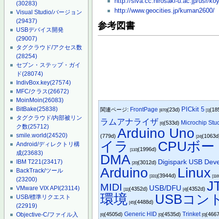
http://siva.cc.hirosaki-u.ac.jp/usr/ko
(30283)
http://www.geocities.jp/kuman2600/
Visual Studio/バージョン
(29437)
参考図書
USBデバイス開発
(29007)
タグクラウド/アクセス数
(28254)
セブン・ステップ・ガイ
ド
(28074)
IndivBox.key
(27574)
MFC/クラス
(26672)
MoinMoin
(26083)
PICkit 5
BitBake
(25838)
FrontPage
関連ページ:
(23d)
(18
[870]
[1]
タグクラウド/内部被リン
ラムアナライザ
Microchip Stu
(533d)
[6]
ク数
(25712)
Arduino Uno
smile.world
(24520)
(779d)
(1063
[24]
イラ
CPUボー
Android/ディレクトリ構
(1996d)
[110]
成
(23683)
DMA
Digispark USB Dev
IBM T221
(23417)
(3012d)
[20]
Arduino
Linux
BackTrack/ツール
(3944d)
[331]
[116
(23200)
J
MIDI
USB/DFU
VMware VIX API
(23114)
(4352d)
(4352d)
[11]
[4]
環境
USBコン
USB/標準リクエスト
(4488d)
[45]
(22919)
Generic HID
Trinket
(4505d)
(4535d)
(466
Objective-C/ファイル入
[6]
[0]
[0]