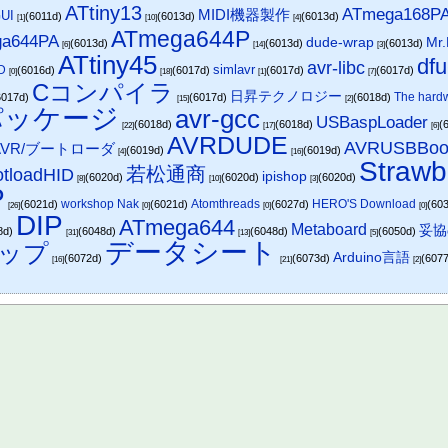
ATtiny13
ATmega168P
MIDI機器製作
GUI
(6011d)
(6013d)
(6013d)
[1]
[10]
[4]
ATmega644P
a644PA
dude-wrap
Mr.
(6013d)
(6013d)
(6013d)
[6]
[14]
[3]
ATtiny45
df
avr-libc
simlavr
D
(6016d)
(6017d)
(6017d)
(6017d)
[0]
[18]
[1]
[7]
Cコンパイラ
日昇テクノロジー
The hardw
6017d)
(6017d)
(6018d)
[15]
[2]
/パッケージ
avr-gcc
USBaspLoader
(6018d)
(6018d)
(
[22]
[17]
[6]
AVRDUDE
AVRUSBBoo
AVR/ブートローダ
(6019d)
(6019d)
[4]
[16]
Strawb
若松通商
tloadHID
ipishop
(6020d)
(6020d)
(6020d)
[8]
[10]
[3]
P
workshop Nak
Atomthreads
HERO'S Download
(6021d)
(6021d)
(6027d)
(60
[26]
[0]
[0]
[0]
DIP
ATmega644
Metaboard
妥協
8d)
(6048d)
(6048d)
(6050d)
[31]
[13]
[5]
データシート
ップ
Arduino言語
(6072d)
(6073d)
(607
[16]
[21]
[2]