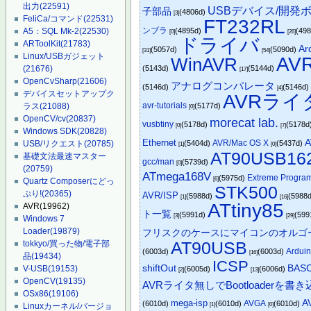
出力
(22591)
USBデバイス/開発
子部品
(4806d)
[3]
FeliCa/コマンド
(22531)
FT232RL
ンブラ
(4895d)
(49
A5：SQL Mk-2
(22530)
[0]
[26]
ドライバ
ARToolKit
(21783)
A
(5057d)
(5090d)
[31]
[54]
Linux/USBガジェット
AVR
WinAVR
(5143d)
(5144d)
(21676)
[17]
OpenCvSharp
(21606)
アナログコンパレータ
(5146d)
(5146d
[4]
デバイスセットアップク
AVRライ
avr-tutorials
(5177d)
ラス
(21088)
[0]
OpenCV/cv
(20837)
morecat lab.
vusbtiny
(5178d)
(5178d
[0]
[7]
Windows SDK
(20828)
Ethernet
A
AVR/Mac OS X
(5404d)
(5437d)
USB/リクエスト
(20785)
[1]
[0]
AT90USB16
基礎文法最速マスター
gcc/man
(5739d)
[0]
(20759)
ATmega168V
Extreme Progra
(5975d)
[6]
Quartz Composerにどっ
STK500
ぷり!
(20365)
AVR/ISP
(5988d)
(5988
[1]
[16]
ATtiny85
AVR
(19962)
ト一覧
(5991d)
(599
[3]
[29]
Windows 7
Loader
(19879)
フリスクのケースにマイコンのオルゴ
AT90USB
tokkyo/買った物/電子部
Ardu
(6003d)
(6003d)
[16]
品
(19434)
ICSP
BAS
shiftOut
V-USB
(19153)
(6005d)
(6006d)
[2]
[13]
OpenCV
(19135)
AVRライタ無しでBootloaderを書
OSx86
(19106)
mega-isp
A
AVGA
(6010d)
(6010d)
(6010d)
[1]
[0]
Linuxカーネル/バージョ