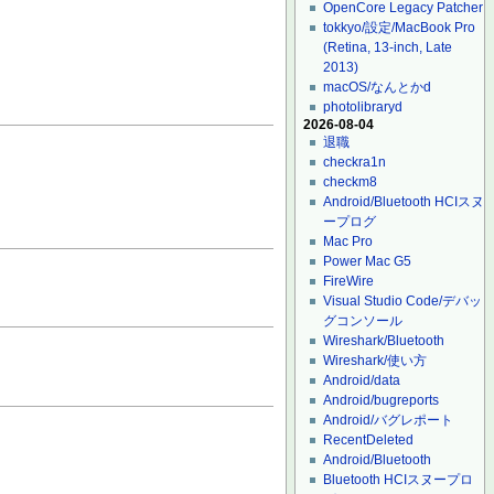
OpenCore Legacy Patcher
tokkyo/設定/MacBook Pro
(Retina, 13-inch, Late
2013)
macOS/なんとかd
photolibraryd
2026-08-04
退職
checkra1n
checkm8
Android/Bluetooth HCIスヌ
ープログ
Mac Pro
Power Mac G5
FireWire
Visual Studio Code/デバッ
グコンソール
Wireshark/Bluetooth
Wireshark/使い方
Android/data
Android/bugreports
Android/バグレポート
RecentDeleted
Android/Bluetooth
Bluetooth HCIスヌープロ