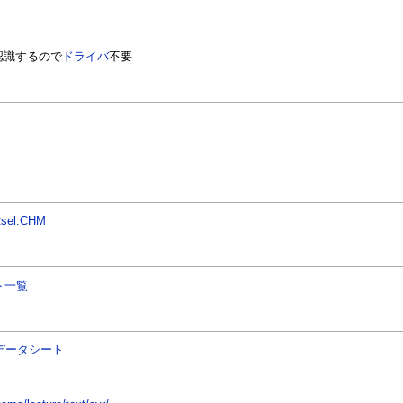
認識するので
ドライバ
不要
Rsel.CHM
ト一覧
データシート