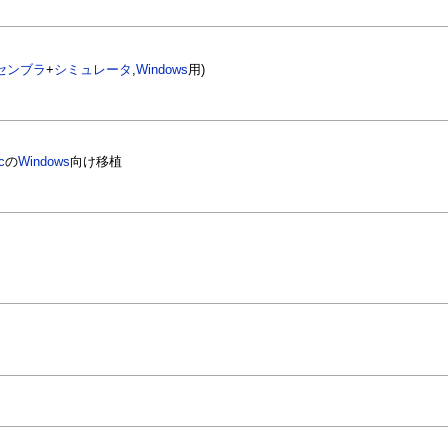
センブラ
+
シミュレータ
,
Windows
用)
c
の
Windows
向け移植