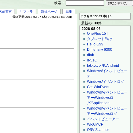
検索：
名前変更
リファラ
新規ページ
編集
アクセス:19963 本日:3
最終更新:2013-03-07 (木) 09:03:12 (4900d)
最新の100件
2026-08-06
OnePlus 15T
タブレット/防水
Helio G99
Dimensity 6300
dtab
d-51C
tokkyo/メモ/Android
Windows/イベントビュー
アー
Windows/イベントログ
Get-WinEvent
Windows/イベントビュー
アー/Windowsロ
グ/Application
Windows/イベントビュー
アー/Windowsログ
イベントビューアー
WPA MCP
OSV-Scanner