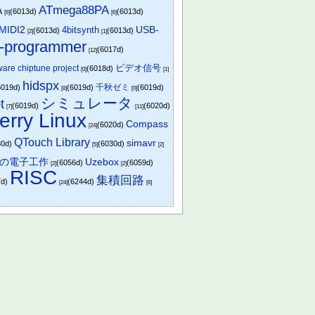
A
ATmega88PA
(6013d)
(6013d)
[6]
[6]
USB-
MIDI2
4bitsynth
(6013d)
(6013d)
[2]
[1]
u-programmer
(6017d)
[12]
ビデオ信号
are chiptune project
(6018d)
[0]
[1]
hidspx
千秋ゼミ
6019d)
(6019d)
(6019d)
[8]
[0]
シミュレータ
t
(6019d)
(6020d)
[7]
[11]
erry Linux
Compass
(6020d)
[24]
QTouch Library
simavr
30d)
(6030d)
[5]
[2]
の電子工作
Uzebox
(6056d)
(6059d)
[2]
[2]
RISC
集積回路
7d)
(6244d)
[24]
[6]