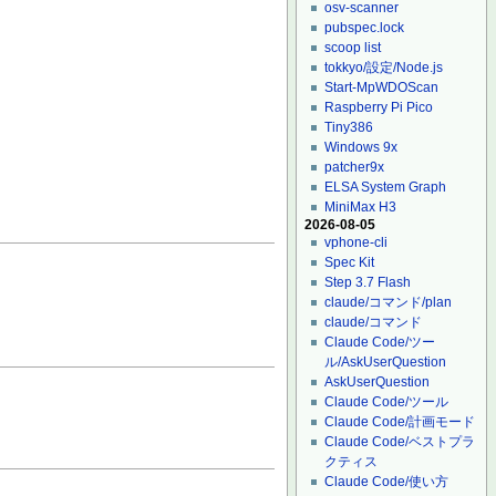
osv-scanner
pubspec.lock
scoop list
tokkyo/設定/Node.js
Start-MpWDOScan
Raspberry Pi Pico
Tiny386
Windows 9x
patcher9x
ELSA System Graph
MiniMax H3
2026-08-05
vphone-cli
Spec Kit
Step 3.7 Flash
claude/コマンド/plan
claude/コマンド
Claude Code/ツー
ル/AskUserQuestion
AskUserQuestion
Claude Code/ツール
Claude Code/計画モード
Claude Code/ベストプラ
クティス
Claude Code/使い方