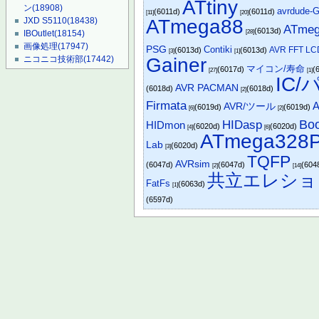
ATtiny
ン
(18908)
avrdude-
(6011d)
(6011d)
[11]
[20]
ATmega88
JXD S5110
(18438)
ATmeg
(6013d)
[28]
IBOutlet
(18154)
画像処理
(17947)
PSG
Contiki
AVR FFT LC
(6013d)
(6013d)
[3]
[1]
Gainer
ニコニコ技術部
(17442)
マイコン/寿命
(6017d)
(
[27]
[1]
IC
AVR PACMAN
(6018d)
(6018d)
[2]
Firmata
AVR/ツール
(6019d)
(6019d)
[6]
[2]
Boo
HIDasp
HIDmon
(6020d)
(6020d)
[4]
[6]
ATmega328
Lab
(6020d)
[3]
TQFP
AVRsim
(6047d)
(6047d)
(604
[2]
[14]
共立エレショ
FatFs
(6063d)
[1]
(6597d)