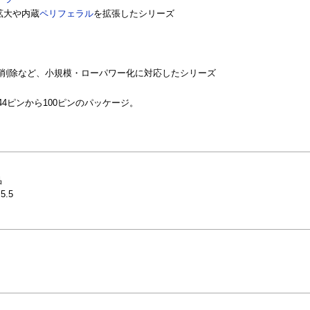
拡大や内蔵
ペリフェラル
を拡張したシリーズ
SRAM削除など、小規模・ローパワー化に対応したシリーズ
・44ピンから100ピンのパッケージ。
品
5.5