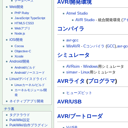
AVR/開発環境
データベース
Web開発
PHP
Ruby
Atmel Studio
JavaScript
TypeScript
AVR Studio
- 統合開発環境 (
ア
HTML5
CSS3
コンパイラ
Webアプリ
Node.js
iOS/開発
avr-gcc
Cocoa
WinAVR
-
Cコンパイラ
(
GCC
),
avr-gc
Objective-C
シミュレータ
Xcode
Android/開発
AVRsim
-
Windows
用シミュレータ
Android/ビルド
simavr
-
Linux
用シミュレータ
Android/ソースコード
Linux/デバイスドライバ
AVRライタ
(
プログラマ
)
Linuxカーネル/ビルド
カーネルモジュール/開
ヒューズビット
発
AVR/USB
ネイティブアプリ開発
チラ裏
タグクラウド
AVR/ブートローダ
PukiWiki設定
PukiWiki/自作プラグイン
V-USB