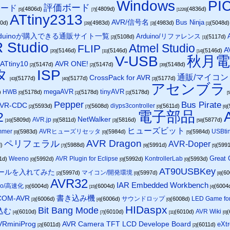
Windows
PI
評価ボード
ボード
(4806d)
(4809d)
(4836d)
[5]
[7]
[1226]
ATtiny2313
AVR/信号名
Bus Ninja
80d)
(4983d)
(4983d)
(5048d
[28]
[3]
[1]
rduinoが購入できる通販サイト一覧
Arduino/リファレンス
(5108d)
(5117d)
[2]
[1]
 Studio
Atmel Studio
FLIP
A
(5146d)
(5146d)
(5146d)
[20]
[11]
[14]
V-USB
秋月
ATtiny10
AVR ONE!
)
(5147d)
(5147d)
(5148d)
[2]
[2]
[39]
タ
ISP
通販/マイコン
CrossPack for AVR
(5177d)
(5177d)
(5177d)
[43]
[40]
[3]
アセンブラ
megaAVR
tinyAVR
HWB
)
(5178d)
(5178d)
(5178d)
[0]
[1]
[1]
[
Pepper
Bus Pirate
VR-CDC
diyps3controller
(5593d)
(5608d)
(5611d)
(
[2]
[7]
[0]
[6]
電子部品
2
NetWalker
AVR.jp
(5809d)
(5811d)
(5816d)
(5877d)
[16]
[0]
[3]
[58]
ヒューズビット
mmer
AVRヒューズリセッタ
USBti
(5983d)
(5984d)
(5984d)
[0]
[0]
[5]
AVR Dragon
ペリフェラル
AVR-Doper
d)
(5988d)
(5991d)
(599
[7]
[9]
[5]
Great
Weeno
AVR Plugin for Eclipse
KontrollerLab
1d)
(5992d)
(5992d)
(5993d)
[0]
[0]
[0]
AT90USBKey
ールを入れてみた
マイコン/開発環境
(5997d)
(5997d)
(6
[2]
[0]
[8]
AVR32
IAR Embedded Workbench
ino/高速化
(6004d)
(6004d)
(6004
[0]
[15]
[4]
書き込み機
COM-AVR
サウンドロップ
LED Game fo
(6006d)
(6006d)
(6008d)
[3]
[4]
[0]
HIDaspx
Bit Bang Mode
き込む
AVR Wiki
(6010d)
(6010d)
(6010d)
(
[4]
[7]
[11]
[0]
VRminiProg
AVR Camera TFT LCD Develope Board
eXt
(6011d)
(6011d)
[2]
[2]