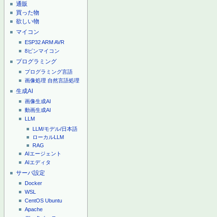
通販
買った物
欲しい物
マイコン
ESP32
ARM
AVR
8ピンマイコン
プログラミング
プログラミング言語
画像処理
自然言語処理
生成AI
画像生成AI
動画生成AI
LLM
LLM/モデル/日本語
ローカルLLM
RAG
AIエージェント
AIエディタ
サーバ設定
Docker
WSL
CentOS
Ubuntu
Apache