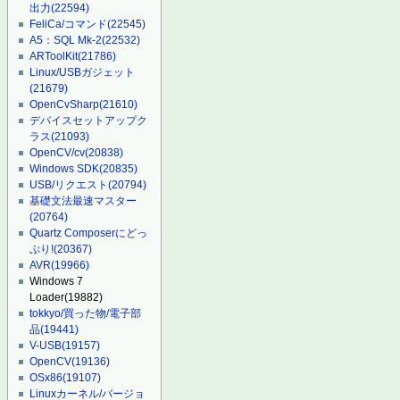
出力
(22594)
FeliCa/コマンド
(22545)
A5：SQL Mk-2
(22532)
ARToolKit
(21786)
Linux/USBガジェット
(21679)
OpenCvSharp
(21610)
デバイスセットアップク
ラス
(21093)
OpenCV/cv
(20838)
Windows SDK
(20835)
USB/リクエスト
(20794)
基礎文法最速マスター
(20764)
Quartz Composerにどっ
ぷり!
(20367)
AVR
(19966)
Windows 7
Loader
(19882)
tokkyo/買った物/電子部
品
(19441)
V-USB
(19157)
OpenCV
(19136)
OSx86
(19107)
Linuxカーネル/バージョ