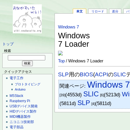
本文
リロード
差分
バ
Windows 7
Windows
7 Loader
トップ
検索
Top
/ Windows 7 Loader
クイックアクセス
SLP
用の
BIOS
(
ACPI
の
SLIC
電子工作
Windows 
プロトタイピング
関連ページ:
Arduino
SLIC
W
(4553d)
(5213d)
[39]
[6]
M5Stack
Raspberry Pi
SLP
(5811d)
(5811d)
[4]
USBデバイス開発
HIDデバイス製作
MIDI機器製作
ニコニコ技術部
電子部品