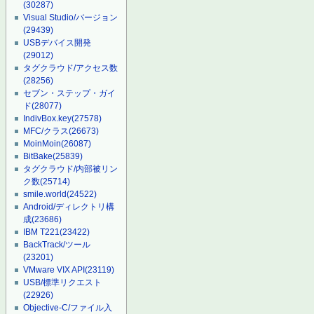
(30287)
Visual Studio/バージョン
(29439)
USBデバイス開発
(29012)
タグクラウド/アクセス数
(28256)
セブン・ステップ・ガイ
ド
(28077)
IndivBox.key
(27578)
MFC/クラス
(26673)
MoinMoin
(26087)
BitBake
(25839)
タグクラウド/内部被リン
ク数
(25714)
smile.world
(24522)
Android/ディレクトリ構
成
(23686)
IBM T221
(23422)
BackTrack/ツール
(23201)
VMware VIX API
(23119)
USB/標準リクエスト
(22926)
Objective-C/ファイル入