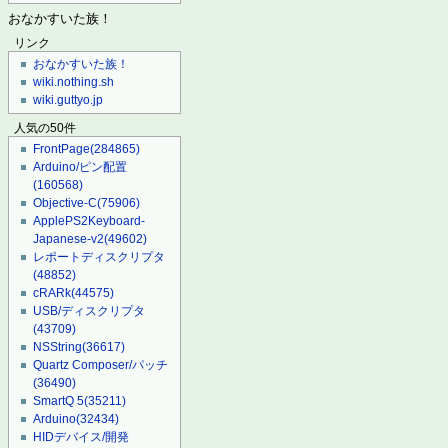
おなかすいた族！
リンク
おなかすいた族！
wiki.nothing.sh
wiki.guttyo.jp
人気の50件
FrontPage
(284865)
Arduino/ピン配置
(160568)
Objective-C
(75906)
ApplePS2Keyboard-
Japanese-v2
(49602)
レポートディスクリプタ
(48852)
cRARk
(44575)
USB/ディスクリプタ
(43709)
NSString
(36617)
Quartz Composer/パッチ
(36490)
SmartQ 5
(35211)
Arduino
(32434)
HIDデバイス/開発