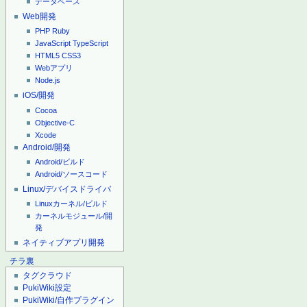
データベース
Web開発
PHP
Ruby
JavaScript
TypeScript
HTML5
CSS3
Webアプリ
Node.js
iOS/開発
Cocoa
Objective-C
Xcode
Android/開発
Android/ビルド
Android/ソースコード
Linux/デバイスドライバ
Linuxカーネル/ビルド
カーネルモジュール/開
発
ネイティブアプリ開発
チラ裏
タグクラウド
PukiWiki設定
PukiWiki/自作プラグイン