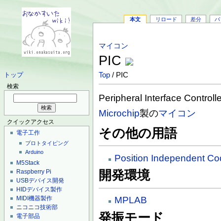
本文
リロード
差分
バ
マイコン
PIC
Top
/ PIC
トップ
検索
Peripheral Interface Controlle
Microchip
製の
マイコン
クイックアクセス
その他の用語
電子工作
プロトタイピング
Arduino
Position Independent C
M5Stack
Raspberry Pi
開発環境
USBデバイス開発
HIDデバイス製作
MIDI機器製作
MPLAB
ニコニコ技術部
発振モード
電子部品