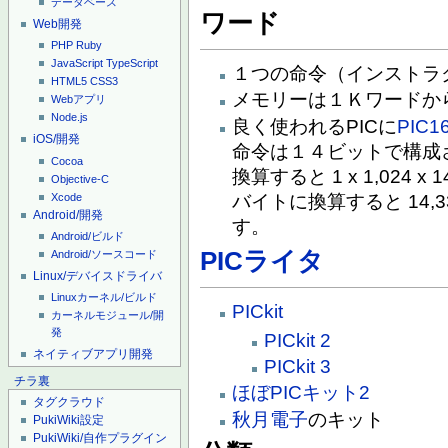
データベース
ワード
Web開発
PHP
Ruby
JavaScript
TypeScript
１つの命令（インストラ
HTML5
CSS3
メモリーは１Ｋワードか
Webアプリ
Node.js
良く使われるPICに
PIC1
iOS/開発
命令は１４ビットで構成
Cocoa
換算すると 1 x 1,024 
Objective-C
Xcode
バイトに換算すると 14,336/
Android/開発
す。
Android/ビルド
PICライタ
Android/ソースコード
Linux/デバイスドライバ
Linuxカーネル/ビルド
PICkit
カーネルモジュール/開
発
PICkit 2
ネイティブアプリ開発
PICkit 3
チラ裏
ほぼPICキット2
タグクラウド
秋月電子
のキット
PukiWiki設定
PukiWiki/自作プラグイン