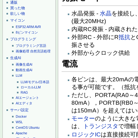
通販
買った物
水晶発振 -
水晶
を接続し
欲しい物
(最大20MHz)
マイコン
ESP32
ARM
AVR
内蔵RC発振 - 内蔵され
8ピンマイコン
外部RC - 外部にR
抵抗
と
プログラミング
振させる
プログラミング言語
画像処理
自然言語処理
外部からクロック供給
生成AI
電流
画像生成AI
動画生成AI
LLM
各ピンは、最大20mAの
LLM/モデル/日本語
る事が可能です。（抵抗
ローカルLLM
RAG
ただし、PORTA(RA0
AIエージェント
80mA），PORTB(RB
AIエディタ
は150mA）を超えては
サーバ設定
Docker
モーター
のように大きな
WSL
は、
トランジスタ
で増幅
CentOS
Ubuntu
ロジックIC
は直接接続可
Apache