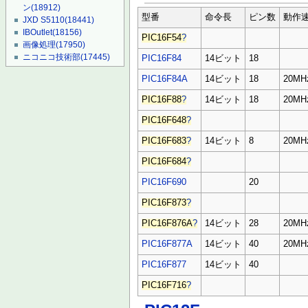
ン
(18912)
型番
命令長
ピン数
動作
JXD S5110
(18441)
IBOutlet
(18156)
PIC16F54
?
画像処理
(17950)
ニコニコ技術部
(17445)
PIC16F84
14ビット
18
PIC16F84A
14ビット
18
20MH
PIC16F88
?
14ビット
18
20MH
PIC16F648
?
PIC16F683
?
14ビット
8
20MH
PIC16F684
?
PIC16F690
20
PIC16F873
?
PIC16F876A
?
14ビット
28
20MH
PIC16F877A
14ビット
40
20MH
PIC16F877
14ビット
40
PIC16F716
?