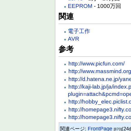
EEPROM
- 1000万回
関連
電子工作
AVR
参考
http://www.picfun.com/
http://www.massmind.or
http://d.hatena.ne.jp/y
http://kaji-lab.jp/ja/index
plugin=attach&pcmd=open
http://hobby_elec.piclist
http://homepage3.nifty.co
http://homepage3.nifty.co
関連ページ:
FrontPage
(24
[870]