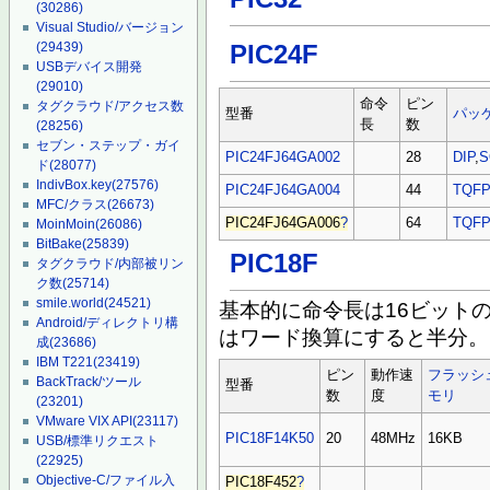
(30286)
Visual Studio/バージョン
(29439)
PIC24F
USBデバイス開発
(29010)
命令
ピン
タグクラウド/アクセス数
型番
パッ
長
数
(28256)
セブン・ステップ・ガイ
PIC24FJ64GA002
28
DIP
,
S
ド
(28077)
IndivBox.key
(27576)
PIC24FJ64GA004
44
TQF
MFC/クラス
(26673)
PIC24FJ64GA006
?
64
TQF
MoinMoin
(26086)
BitBake
(25839)
PIC18F
タグクラウド/内部被リン
ク数
(25714)
smile.world
(24521)
基本的に命令長は16ビット
Android/ディレクトリ構
はワード換算にすると半分。(3
成
(23686)
IBM T221
(23419)
ピン
動作速
フラッシ
BackTrack/ツール
型番
数
度
モリ
(23201)
VMware VIX API
(23117)
PIC18F14K50
20
48MHz
16KB
USB/標準リクエスト
(22925)
Objective-C/ファイル入
PIC18F452
?