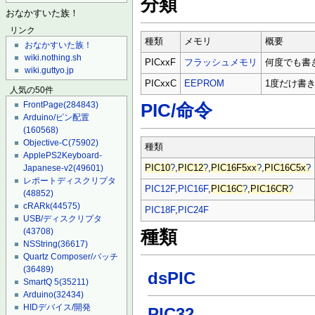
分類
おなかすいた族！
リンク
種類
メモリ
概要
おなかすいた族！
wiki.nothing.sh
PICxxF
フラッシュメモリ
何度でも書
wiki.guttyo.jp
PICxxC
EEPROM
1度だけ書
人気の50件
FrontPage
(284843)
PIC/命令
Arduino/ピン配置
(160568)
Objective-C
(75902)
種類
ApplePS2Keyboard-
Japanese-v2
(49601)
PIC10
?
,
PIC12
?
,
PIC16F5xx
?
,
PIC16C5x
?
レポートディスクリプタ
PIC12F
,
PIC16F
,
PIC16C
?
,
PIC16CR
?
(48852)
cRARk
(44575)
PIC18F
,
PIC24F
USB/ディスクリプタ
(43708)
種類
NSString
(36617)
Quartz Composer/パッチ
(36489)
dsPIC
SmartQ 5
(35211)
Arduino
(32434)
HIDデバイス/開発
PIC32