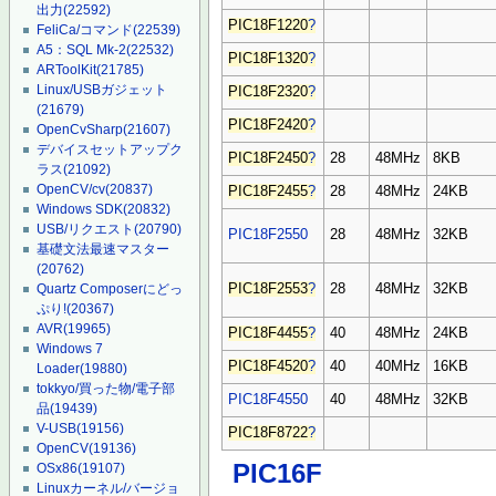
出力
(22592)
PIC18F1220
?
FeliCa/コマンド
(22539)
A5：SQL Mk-2
(22532)
PIC18F1320
?
ARToolKit
(21785)
Linux/USBガジェット
PIC18F2320
?
(21679)
PIC18F2420
?
OpenCvSharp
(21607)
デバイスセットアップク
PIC18F2450
?
28
48MHz
8KB
ラス
(21092)
OpenCV/cv
(20837)
PIC18F2455
?
28
48MHz
24KB
Windows SDK
(20832)
USB/リクエスト
(20790)
PIC18F2550
28
48MHz
32KB
基礎文法最速マスター
(20762)
PIC18F2553
?
28
48MHz
32KB
Quartz Composerにどっ
ぷり!
(20367)
AVR
(19965)
PIC18F4455
?
40
48MHz
24KB
Windows 7
PIC18F4520
?
40
40MHz
16KB
Loader
(19880)
tokkyo/買った物/電子部
PIC18F4550
40
48MHz
32KB
品
(19439)
V-USB
(19156)
PIC18F8722
?
OpenCV
(19136)
PIC16F
OSx86
(19107)
Linuxカーネル/バージョ