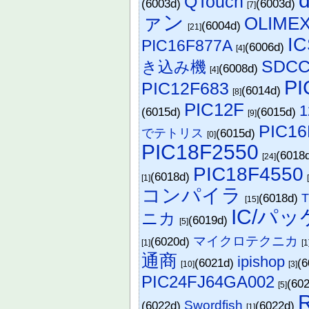
QTouch
(6003d)
(6003d)
[7]
ァン
OLIME
(6004d)
[21]
I
PIC16F877A
(6006d)
[4]
SDC
き込み機
(6008d)
[4]
PI
PIC12F683
(6014d)
[8]
PIC12F
(6015d)
(6015d)
[9]
PIC16
でテトリス
(6015d)
[0]
PIC18F2550
(6018
[24]
PIC18F4550
(6018d)
[1]
コンパイラ
(6018d)
T
[15]
IC/パ
ニカ
(6019d)
[5]
マイクロテクニカ
(6020d)
[1]
[1
通商
ipishop
(6021d)
(
[10]
[3]
PIC24FJ64GA002
(60
[5]
Swordfish
(6022d)
(6022d)
[1]