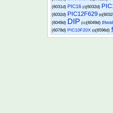
PIC
PIC16
(6031d)
(6032d)
[2]
PIC12F629
(6032d)
(603
[6]
DIP
♯twa
(6049d)
(6049d)
[31]
(6078d)
PIC10F20X
(6596d)
[0]