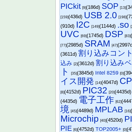
SOP
PICkit
(186d)
(3
[9]
[13]
USB 2.0
(436d)
(7
[159]
[198]
I2C
.so
(910d)
(1144d)
[149]
UVC
DSP
(1745d)
[69]
[83]
SRAM
(2985d)
(2997
[77]
[47]
割り込みコン
(3611d)
割り込みベ
込み
(3612d)
[2]
ト
(3845d)
Intel 8259
(39
[35]
[0]
C
イス開発
(4047d)
[14]
PIC32
(4152d)
(4435d
[8]
[20]
電子工作
(4435d)
(444
[62]
境
MPLAB
(4489d)
[45]
[16]
Microchip
P
(4520d)
[40]
PIE
(4752d)
TOP2005+
(4
[6]
[0]