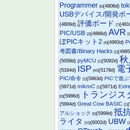
Programmer
t
(4806d)
[6]
USBデバイス/開発ボ
評価ボード
(4809d)
(481
[7]
AVR
PIC/USB
(4866d)
[3]
[
ぼPICキット2
P
(4993d)
[4]
考図書/Binary Hacks
(499
[2]
秋
pyMCU
(5058d)
(5092d)
[1]
ISP
電
(5164d)
(5178d)
[40]
PIC/命令
(5963d)
PICで遊
[1]
mikroC
(5971d)
(5971d)
Extr
[1]
トランジス
(5986d)
[0]
Great Cow BASIC
(5994d)
[1]
抵
アルショック
(5999d)
[0]
ライタ
UBW
(6002d)
[10]
[