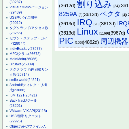
割り込み
(30287)
(3612d)
(36
[34]
Visual Studio/バージョン
ベクタ
8259A
(29439)
(3613d)
(
[3]
[4]
USBデバイス開発
IRQ
IRQ
(3613d)
(3613d)
(29012)
[20]
タグクラウド/アクセス数
Linux
(3613d)
(3967d)
(28256)
[1169]
PIC
セブン・ステップ・ガイ
周辺機器
(4862d)
[106]
ド
(28077)
IndivBox.key
(27577)
MFC/クラス
(26673)
MoinMoin
(26086)
BitBake
(25839)
タグクラウド/内部被リン
ク数
(25714)
smile.world
(24521)
Android/ディレクトリ構
成
(23686)
IBM T221
(23421)
BackTrack/ツール
(23201)
VMware VIX API
(23118)
USB/標準リクエスト
(22926)
Objective-C/ファイル入