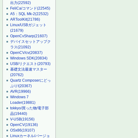
出力
(22592)
FeliCa/コマンド
(22545)
A5：SQL Mk-2
(22532)
ARToolKit
(21786)
Linux/USBガジェット
(21679)
OpenCvSharp
(21607)
デバイスセットアップク
ラス
(21092)
OpenCV/cv
(20837)
Windows SDK
(20834)
USB/リクエスト
(20793)
基礎文法最速マスター
(20762)
Quartz Composerにどっ
ぷり!
(20367)
AVR
(19966)
Windows 7
Loader
(19881)
tokkyo/買った物/電子部
品
(19440)
V-USB
(19156)
OpenCV
(19136)
OSx86
(19107)
Linuxカーネル/バージョ