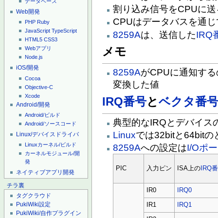
データベース
割り込み信号をCPUに送
Web開発
CPUはデータバスを通じ
PHP
Ruby
JavaScript
TypeScript
8259A
は、送信した
IRQ
HTML5
CSS3
メモ
Webアプリ
Node.js
iOS/開発
8259A
がCPUに通知する
Cocoa
変換した値
Objective-C
Xcode
IRQ番号
と
ベクタ番
Android/開発
Android/ビルド
典型的なIRQとデバイス
Android/ソースコード
Linux
では32bitと64bi
Linux/デバイスドライバ
Linuxカーネル/ビルド
8259A
への設定は
I/Oポ
カーネルモジュール/開
発
PIC
入力ピン
ISA上の
IRQ
ネイティブアプリ開発
チラ裏
IR0
IRQ0
タグクラウド
PukiWiki設定
IR1
IRQ1
PukiWiki/自作プラグイン