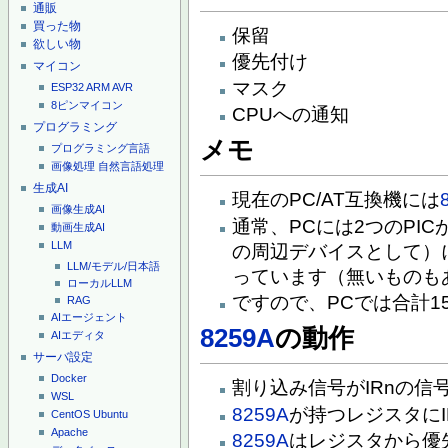
通販
買った物
保留
欲しい物
優先付け
マイコン
マスク
ESP32
ARM
AVR
8ピンマイコン
CPUへの通知
プログラミング
メモ
プログラミング言語
画像処理
自然言語処理
生成AI
現在のPC/AT互換機には
画像生成AI
通常、PCには2つのPI
動画生成AI
LLM
の周辺デバイスとして）
LLM/モデル/日本語
っています（無いものも
ローカルLLM
ですので、PCでは合計1
RAG
AIエージェント
8259A
の動作
AIエディタ
サーバ設定
Docker
割り込み信号がIRnの信
WSL
8259A
が持つレジスタに
CentOS
Ubuntu
Apache
8259A
はレジスタから優