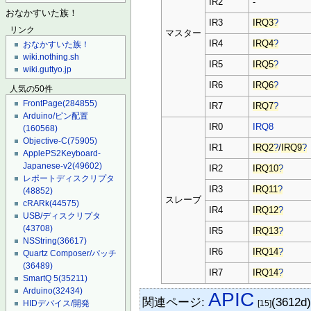
IR2
-
おなかすいた族！
IR3
IRQ3
?
リンク
マスター
IR4
IRQ4
?
おなかすいた族！
wiki.nothing.sh
IR5
IRQ5
?
wiki.guttyo.jp
IR6
IRQ6
?
人気の50件
FrontPage
(284855)
IR7
IRQ7
?
Arduino/ピン配置
IR0
IRQ8
(160568)
Objective-C
(75905)
IR1
IRQ2
?
/
IRQ9
?
ApplePS2Keyboard-
Japanese-v2
(49602)
IR2
IRQ10
?
レポートディスクリプタ
IR3
IRQ11
?
(48852)
スレーブ
cRARk
(44575)
IR4
IRQ12
?
USB/ディスクリプタ
(43708)
IR5
IRQ13
?
NSString
(36617)
IR6
IRQ14
?
Quartz Composer/パッチ
(36489)
IR7
IRQ14
?
SmartQ 5
(35211)
Arduino
(32434)
APIC
関連ページ:
(3612d
[15]
HIDデバイス/開発