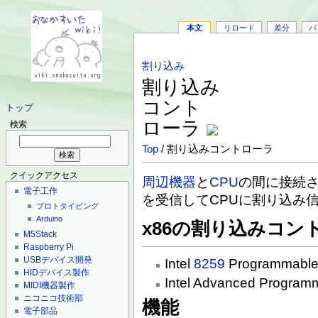
本文
リロード
差分
バ
割り込み
割り込み
コント
トップ
ローラ
検索
Top
/ 割り込みコントローラ
クイックアクセス
周辺機器
と
CPU
の間に接続
電子工作
を受信してCPUに割り込み
プロトタイピング
Arduino
x86の割り込みコン
M5Stack
Raspberry Pi
USBデバイス開発
Intel
8259
Programmable I
HIDデバイス製作
Intel Advanced Programma
MIDI機器製作
ニコニコ技術部
機能
電子部品