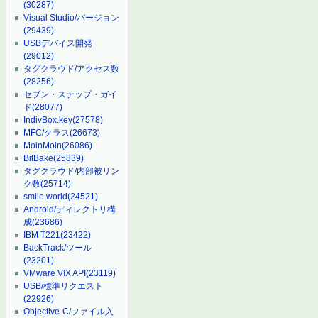
(30287)
Visual Studio/バージョン
(29439)
USBデバイス開発
(29012)
タグクラウド/アクセス数
(28256)
セブン・ステップ・ガイ
ド
(28077)
IndivBox.key
(27578)
MFC/クラス
(26673)
MoinMoin
(26086)
BitBake
(25839)
タグクラウド/内部被リン
ク数
(25714)
smile.world
(24521)
Android/ディレクトリ構
成
(23686)
IBM T221
(23422)
BackTrack/ツール
(23201)
VMware VIX API
(23119)
USB/標準リクエスト
(22926)
Objective-C/ファイル入