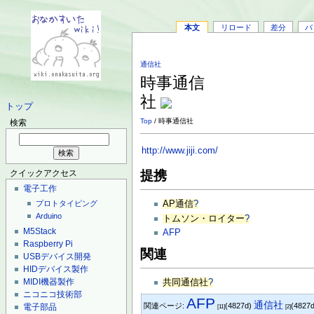
本文
リロード
差分
バ
通信社
時事通信
社
トップ
Top
/ 時事通信社
検索
http://www.jiji.com/
提携
クイックアクセス
電子工作
AP通信
?
プロトタイピング
Arduino
トムソン・ロイター
?
M5Stack
AFP
Raspberry Pi
関連
USBデバイス開発
HIDデバイス製作
MIDI機器製作
共同通信社
?
ニコニコ技術部
AFP
通信社
関連ページ:
(4827d)
(4827d
電子部品
[11]
[2]