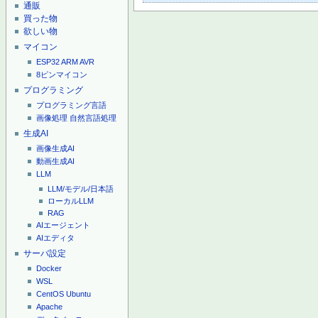
通販
買った物
欲しい物
マイコン
ESP32
ARM
AVR
8ピンマイコン
プログラミング
プログラミング言語
画像処理
自然言語処理
生成AI
画像生成AI
動画生成AI
LLM
LLM/モデル/日本語
ローカルLLM
RAG
AIエージェント
AIエディタ
サーバ設定
Docker
WSL
CentOS
Ubuntu
Apache