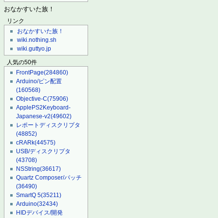
おなかすいた族！
リンク
おなかすいた族！
wiki.nothing.sh
wiki.guttyo.jp
人気の50件
FrontPage
(284860)
Arduino/ピン配置
(160568)
Objective-C
(75906)
ApplePS2Keyboard-
Japanese-v2
(49602)
レポートディスクリプタ
(48852)
cRARk
(44575)
USB/ディスクリプタ
(43708)
NSString
(36617)
Quartz Composer/パッチ
(36490)
SmartQ 5
(35211)
Arduino
(32434)
HIDデバイス/開発