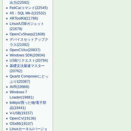
出力
(22592)
FeliCa/コマンド
(22545)
A5：SQL Mk-2
(22532)
ARToolKit
(21786)
Linux/USBガジェット
(21679)
OpenCvSharp
(21608)
デバイスセットアップク
ラス
(21092)
OpenCV/cv
(20837)
Windows SDK
(20834)
USB/リクエスト
(20794)
基礎文法最速マスター
(20762)
Quartz Composerにどっ
ぷり!
(20367)
AVR
(19966)
Windows 7
Loader
(19881)
tokkyo/買った物/電子部
品
(19441)
V-USB
(19157)
OpenCV
(19136)
OSx86
(19107)
Linuxカーネル/バージョ