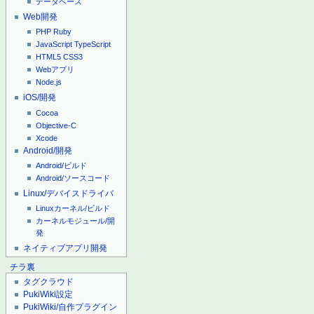
データベース
Web開発
PHP
Ruby
JavaScript
TypeScript
HTML5
CSS3
Webアプリ
Node.js
iOS/開発
Cocoa
Objective-C
Xcode
Android/開発
Android/ビルド
Android/ソースコード
Linux/デバイスドライバ
Linuxカーネル/ビルド
カーネルモジュール/開
発
ネイティブアプリ開発
チラ裏
タグクラウド
PukiWiki設定
PukiWiki/自作プラグイン