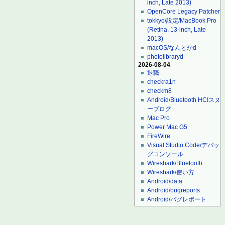
inch, Late 2013)
OpenCore Legacy Patcher
tokkyo/設定/MacBook Pro
(Retina, 13-inch, Late
2013)
macOS/なんとかd
photolibraryd
2026-08-04
退職
checkra1n
checkm8
Android/Bluetooth HCIスヌ
ープログ
Mac Pro
Power Mac G5
FireWire
Visual Studio Code/デバッ
グコンソール
Wireshark/Bluetooth
Wireshark/使い方
Android/data
Android/bugreports
Android/バグレポート