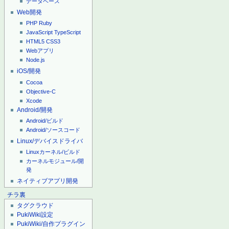
データベース
Web開発
PHP
Ruby
JavaScript
TypeScript
HTML5
CSS3
Webアプリ
Node.js
iOS/開発
Cocoa
Objective-C
Xcode
Android/開発
Android/ビルド
Android/ソースコード
Linux/デバイスドライバ
Linuxカーネル/ビルド
カーネルモジュール/開
発
ネイティブアプリ開発
チラ裏
タグクラウド
PukiWiki設定
PukiWiki/自作プラグイン