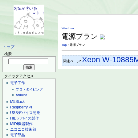
Windows
電源プラン
Top
/ 電源プラン
トップ
検索
Xeon W-10885
関連ページ:
クイックアクセス
電子工作
プロトタイピング
Arduino
M5Stack
Raspberry Pi
USBデバイス開発
HIDデバイス製作
MIDI機器製作
ニコニコ技術部
電子部品