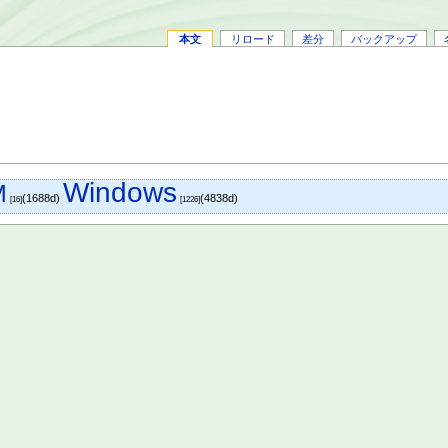
本文
リロード
差分
バックアップ
Windows
M
(1688d)
(4838d)
[16]
[1226]