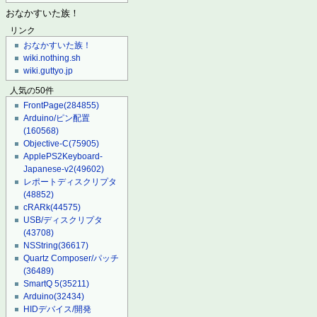
おなかすいた族！
リンク
おなかすいた族！
wiki.nothing.sh
wiki.guttyo.jp
人気の50件
FrontPage
(284855)
Arduino/ピン配置
(160568)
Objective-C
(75905)
ApplePS2Keyboard-
Japanese-v2
(49602)
レポートディスクリプタ
(48852)
cRARk
(44575)
USB/ディスクリプタ
(43708)
NSString
(36617)
Quartz Composer/パッチ
(36489)
SmartQ 5
(35211)
Arduino
(32434)
HIDデバイス/開発