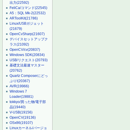
出力
(22592)
FeliCa/コマンド
(22545)
A5：SQL Mk-2
(22532)
ARToolKit
(21786)
Linux/USBガジェット
(21679)
OpenCvSharp
(21607)
デバイスセットアップク
ラス
(21092)
OpenCV/cv
(20837)
Windows SDK
(20834)
USB/リクエスト
(20793)
基礎文法最速マスター
(20762)
Quartz Composerにどっ
ぷり!
(20367)
AVR
(19966)
Windows 7
Loader
(19881)
tokkyo/買った物/電子部
品
(19440)
V-USB
(19156)
OpenCV
(19136)
OSx86
(19107)
Linuxカーネル/バージョ