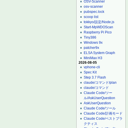
OSV-Scanner
osv-scanner
pubspec.lock
scoop list
tokkyo/設定/Node.js
Start-MpWDOScan
Raspberry Pi Pico
Tiny386
Windows 9x
patcher9x
ELSA System Graph
MiniMax H3
2026-08-05
vphone-cli
Spec Kit
Step 3.7 Flash
claude/コマンド/plan
claude/コマンド
Claude Code/ツー
ル/AskUserQuestion
AskUserQuestion
Claude Code/ツール
Claude Code/計画モード
Claude Code/ベストプラ
クティス