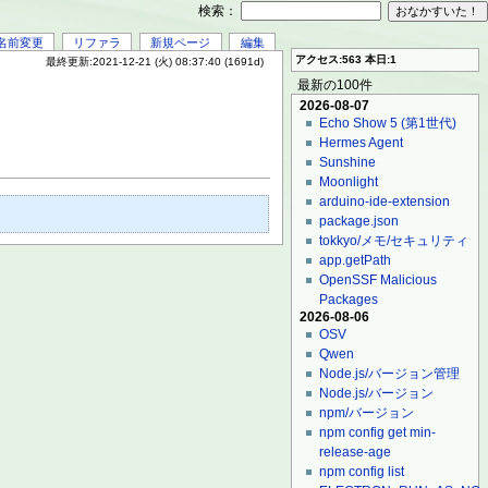
検索：
名前変更
リファラ
新規ページ
編集
アクセス:563 本日:1
最終更新:2021-12-21 (火) 08:37:40 (1691d)
最新の100件
2026-08-07
Echo Show 5 (第1世代)
Hermes Agent
Sunshine
Moonlight
arduino-ide-extension
package.json
tokkyo/メモ/セキュリティ
app.getPath
OpenSSF Malicious
Packages
2026-08-06
OSV
Qwen
Node.js/バージョン管理
Node.js/バージョン
npm/バージョン
npm config get min-
release-age
npm config list