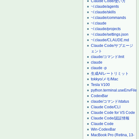
Claude Code/使い方
~/.claude/agents
~/.claude/skills
~/.claude/commands
~/.claude
~/.claude/projects
~/.claude/settings.json
~/.claude/CLAUDE.md
Claude Code/サブエージ
ェント
claude/コマンド/init
claude
claude -p
生成AI/レートリミット
tokkyo/メモ/Mac
Tesla V100
python.terminal.useEnvFile
CodexBar
claude/コマンド/status
Claude Code/CLI
Claude Code for VS Code
Claude Code/認証情報
Claude Code
Win-CodexBar
MacBook Pro (Retina, 13-