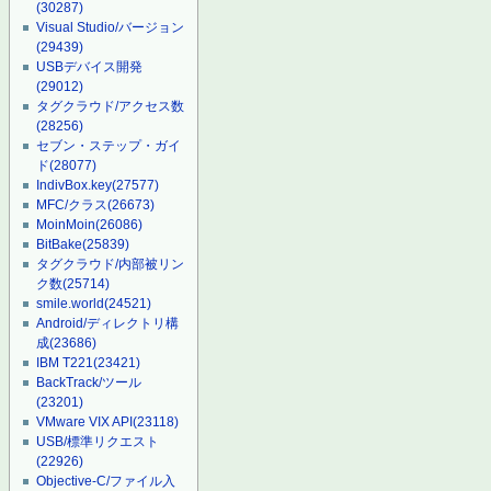
(30287)
Visual Studio/バージョン
(29439)
USBデバイス開発
(29012)
タグクラウド/アクセス数
(28256)
セブン・ステップ・ガイ
ド
(28077)
IndivBox.key
(27577)
MFC/クラス
(26673)
MoinMoin
(26086)
BitBake
(25839)
タグクラウド/内部被リン
ク数
(25714)
smile.world
(24521)
Android/ディレクトリ構
成
(23686)
IBM T221
(23421)
BackTrack/ツール
(23201)
VMware VIX API
(23118)
USB/標準リクエスト
(22926)
Objective-C/ファイル入