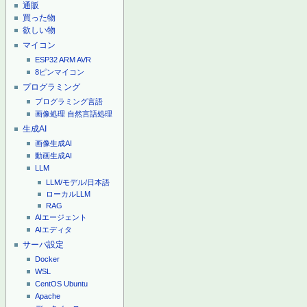
通販
買った物
欲しい物
マイコン
ESP32
ARM
AVR
8ピンマイコン
プログラミング
プログラミング言語
画像処理
自然言語処理
生成AI
画像生成AI
動画生成AI
LLM
LLM/モデル/日本語
ローカルLLM
RAG
AIエージェント
AIエディタ
サーバ設定
Docker
WSL
CentOS
Ubuntu
Apache