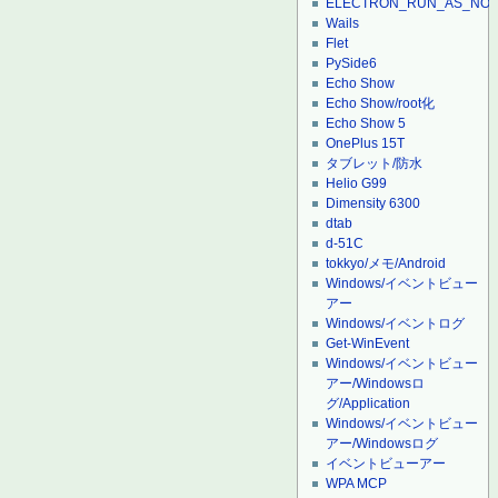
ELECTRON_RUN_AS_NO
Wails
Flet
PySide6
Echo Show
Echo Show/root化
Echo Show 5
OnePlus 15T
タブレット/防水
Helio G99
Dimensity 6300
dtab
d-51C
tokkyo/メモ/Android
Windows/イベントビュー
アー
Windows/イベントログ
Get-WinEvent
Windows/イベントビュー
アー/Windowsロ
グ/Application
Windows/イベントビュー
アー/Windowsログ
イベントビューアー
WPA MCP