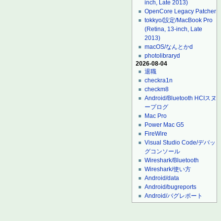
inch, Late 2013)
OpenCore Legacy Patcher
tokkyo/設定/MacBook Pro
(Retina, 13-inch, Late
2013)
macOS/なんとかd
photolibraryd
2026-08-04
退職
checkra1n
checkm8
Android/Bluetooth HCIスヌ
ープログ
Mac Pro
Power Mac G5
FireWire
Visual Studio Code/デバッ
グコンソール
Wireshark/Bluetooth
Wireshark/使い方
Android/data
Android/bugreports
Android/バグレポート