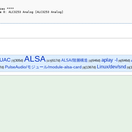
ces ****

e 0: ALC3253 Analog [ALC3253 Analog]

ALSA
UAC
aplay -l
ALSA/階層構造
(305d)
(617d)
(646d)
(646d)
[7]
[117]
[1]
[6]
Linux/dev/snd
PulseAudio/モジュール/module-alsa-card
7d)
(1367d)
(
[3]
[5]