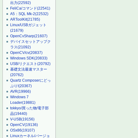
出力
(22592)
FeliCa/コマンド
(22541)
A5：SQL Mk-2
(22532)
ARToolKit
(21785)
Linux/USBガジェット
(21679)
OpenCvSharp
(21607)
デバイスセットアップク
ラス
(21092)
OpenCV/cv
(20837)
Windows SDK
(20833)
USB/リクエスト
(20792)
基礎文法最速マスター
(20762)
Quartz Composerにどっ
ぷり!
(20367)
AVR
(19966)
Windows 7
Loader
(19881)
tokkyo/買った物/電子部
品
(19440)
V-USB
(19156)
OpenCV
(19136)
OSx86
(19107)
Linuxカーネル/バージョ