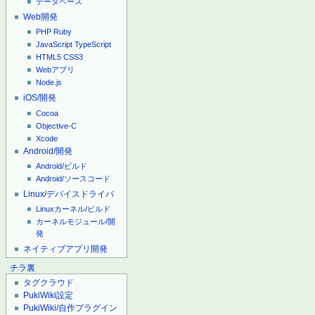
データベース
Web開発
PHP
Ruby
JavaScript
TypeScript
HTML5
CSS3
Webアプリ
Node.js
iOS/開発
Cocoa
Objective-C
Xcode
Android/開発
Android/ビルド
Android/ソースコード
Linux/デバイスドライバ
Linuxカーネル/ビルド
カーネルモジュール/開
発
ネイティブアプリ開発
チラ裏
タグクラウド
PukiWiki設定
PukiWiki/自作プラグイン