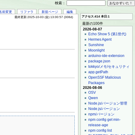
検索：
名前変更
リファラ
新規ページ
編集
アクセス:414 本日:1
最終更新:2025-10-03 (金) 13:00:57 (308d)
最新の100件
2026-08-07
Echo Show 5 (第1世代)
Hermes Agent
Sunshine
Moonlight
arduino-ide-extension
package.json
tokkyo/メモ/セキュリティ
app.getPath
OpenSSF Malicious
Packages
2026-08-06
OSV
Qwen
Node.js/バージョン管理
Node.js/バージョン
npm/バージョン
npm config get min-
release-age
npm config list