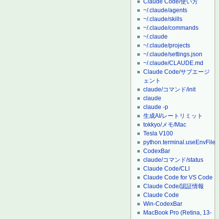
Claude Code/使い方
~/.claude/agents
~/.claude/skills
~/.claude/commands
~/.claude
~/.claude/projects
~/.claude/settings.json
~/.claude/CLAUDE.md
Claude Code/サブエージ
ェント
claude/コマンド/init
claude
claude -p
生成AI/レートリミット
tokkyo/メモ/Mac
Tesla V100
python.terminal.useEnvFile
CodexBar
claude/コマンド/status
Claude Code/CLI
Claude Code for VS Code
Claude Code/認証情報
Claude Code
Win-CodexBar
MacBook Pro (Retina, 13-