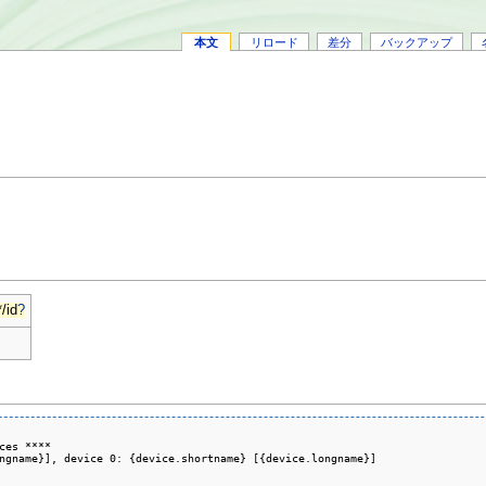
本文
リロード
差分
バックアップ
/id
?
ces ****

ngname}], device 0: {device.shortname} [{device.longname}]
