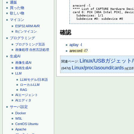
通販
arecord -l

買った物
**** List of CAPTURE Hardware Devi
card 0: PCH [HDA Intel PCH], devic
欲しい物
  Subdevices: 1/1

  Subdevice #0: subdevice #0
マイコン
ESP32
ARM
AVR
確認
8ピンマイコン
プログラミング
プログラミング言語
aplay -l
画像処理
自然言語処理
arecord -l
?
生成AI
Linux/USBガジェット/
関連ページ:
画像生成AI
Linux/proc/asound/cards
動画生成AI
(647d)
(118
[5]
LLM
LLM/モデル/日本語
ローカルLLM
RAG
AIエージェント
AIエディタ
サーバ設定
Docker
WSL
CentOS
Ubuntu
Apache