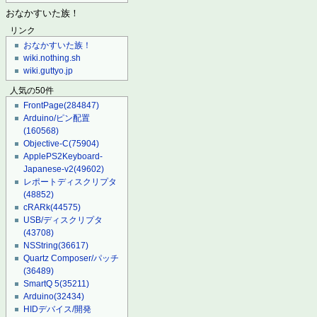
おなかすいた族！
リンク
おなかすいた族！
wiki.nothing.sh
wiki.guttyo.jp
人気の50件
FrontPage
(284847)
Arduino/ピン配置
(160568)
Objective-C
(75904)
ApplePS2Keyboard-
Japanese-v2
(49602)
レポートディスクリプタ
(48852)
cRARk
(44575)
USB/ディスクリプタ
(43708)
NSString
(36617)
Quartz Composer/パッチ
(36489)
SmartQ 5
(35211)
Arduino
(32434)
HIDデバイス/開発