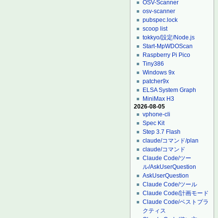
OSV-Scanner
osv-scanner
pubspec.lock
scoop list
tokkyo/設定/Node.js
Start-MpWDOScan
Raspberry Pi Pico
Tiny386
Windows 9x
patcher9x
ELSA System Graph
MiniMax H3
2026-08-05
vphone-cli
Spec Kit
Step 3.7 Flash
claude/コマンド/plan
claude/コマンド
Claude Code/ツー
ル/AskUserQuestion
AskUserQuestion
Claude Code/ツール
Claude Code/計画モード
Claude Code/ベストプラ
クティス