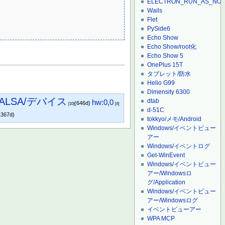
ELECTRON_RUN_AS_NO
Wails
Flet
PySide6
Echo Show
Echo Show/root化
Echo Show 5
OnePlus 15T
タブレット/防水
Helio G99
Dimensity 6300
ALSA/デバイス
dtab
hw:0,0
(646d)
[10]
[4]
d-51C
1367d)
tokkyo/メモ/Android
Windows/イベントビュー
アー
Windows/イベントログ
Get-WinEvent
Windows/イベントビュー
アー/Windowsロ
グ/Application
Windows/イベントビュー
アー/Windowsログ
イベントビューアー
WPA MCP