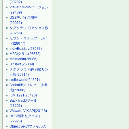
(30287)
Visual Studio/バージョン
(29439)
USBデバイス開発
(29011)
タグクラウド/アクセス数
(28256)
セブン・ステップ・ガイ
ド
(28077)
IndivBox.key
(27577)
MFC/クラス
(26673)
MoinMoin
(26086)
BitBake
(25839)
タグクラウド/内部被リン
ク数
(25714)
smile.world
(24521)
Android/ディレクトリ構
成
(23686)
IBM T221
(23420)
BackTrack/ツール
(23201)
VMware VIX API
(23118)
USB/標準リクエスト
(22926)
Objective-C/ファイル入