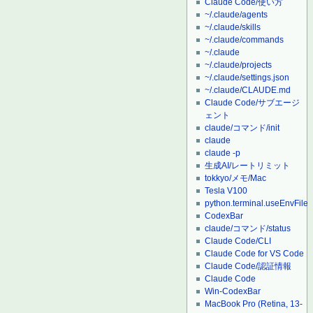
Claude Code/使い方
~/.claude/agents
~/.claude/skills
~/.claude/commands
~/.claude
~/.claude/projects
~/.claude/settings.json
~/.claude/CLAUDE.md
Claude Code/サブエージ
ェント
claude/コマンド/init
claude
claude -p
生成AI/レートリミット
tokkyo/メモ/Mac
Tesla V100
python.terminal.useEnvFile
CodexBar
claude/コマンド/status
Claude Code/CLI
Claude Code for VS Code
Claude Code/認証情報
Claude Code
Win-CodexBar
MacBook Pro (Retina, 13-