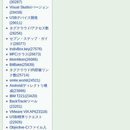
(30287)
Visual Studio/バージョン
(29439)
USBデバイス開発
(29011)
タグクラウド/アクセス数
(28256)
セブン・ステップ・ガイ
ド
(28077)
IndivBox.key
(27576)
MFC/クラス
(26673)
MoinMoin
(26086)
BitBake
(25839)
タグクラウド/内部被リン
ク数
(25714)
smile.world
(24521)
Android/ディレクトリ構
成
(23686)
IBM T221
(23420)
BackTrack/ツール
(23201)
VMware VIX API
(23118)
USB/標準リクエスト
(22926)
Objective-C/ファイル入