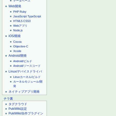
データベース
Web開発
PHP
Ruby
JavaScript
TypeScript
HTML5
CSS3
Webアプリ
Node.js
iOS/開発
Cocoa
Objective-C
Xcode
Android/開発
Android/ビルド
Android/ソースコード
Linux/デバイスドライバ
Linuxカーネル/ビルド
カーネルモジュール/開
発
ネイティブアプリ開発
チラ裏
タグクラウド
PukiWiki設定
PukiWiki/自作プラグイン