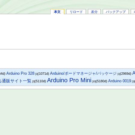
本文
リロード
差分
バックアップ
Arduino Pro 328
Arduino/ボードマネージャ/パッケージ
64d)
(1071d)
(2969d)
[1]
[1]
Arduino Pro Mini
できる通販サイト一覧
Arduino 0019
(5110d)
(5180d)
[2]
[10]
[1]