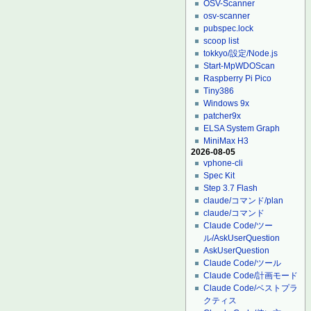
OSV-Scanner
osv-scanner
pubspec.lock
scoop list
tokkyo/設定/Node.js
Start-MpWDOScan
Raspberry Pi Pico
Tiny386
Windows 9x
patcher9x
ELSA System Graph
MiniMax H3
2026-08-05
vphone-cli
Spec Kit
Step 3.7 Flash
claude/コマンド/plan
claude/コマンド
Claude Code/ツー
ル/AskUserQuestion
AskUserQuestion
Claude Code/ツール
Claude Code/計画モード
Claude Code/ベストプラ
クティス