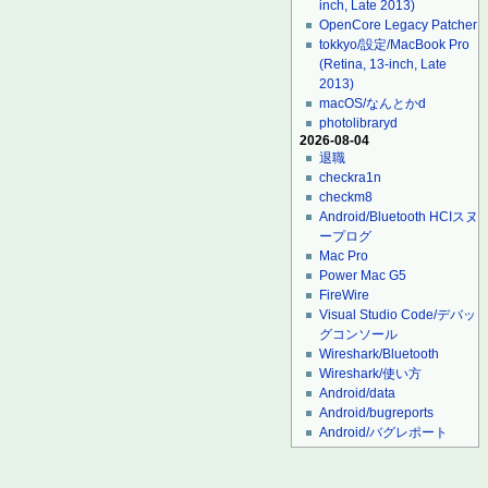
inch, Late 2013)
OpenCore Legacy Patcher
tokkyo/設定/MacBook Pro
(Retina, 13-inch, Late
2013)
macOS/なんとかd
photolibraryd
2026-08-04
退職
checkra1n
checkm8
Android/Bluetooth HCIスヌ
ープログ
Mac Pro
Power Mac G5
FireWire
Visual Studio Code/デバッ
グコンソール
Wireshark/Bluetooth
Wireshark/使い方
Android/data
Android/bugreports
Android/バグレポート