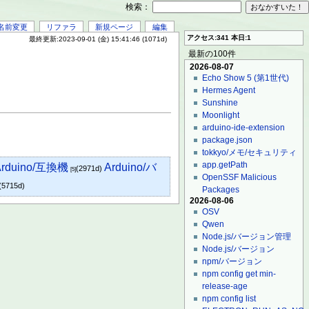
検索：
名前変更
リファラ
新規ページ
編集
アクセス:341 本日:1
最終更新:2023-09-01 (金) 15:41:46 (1071d)
最新の100件
2026-08-07
Echo Show 5 (第1世代)
Hermes Agent
Sunshine
Moonlight
arduino-ide-extension
package.json
tokkyo/メモ/セキュリティ
app.getPath
Arduino/互換機
Arduino/バ
(2971d)
[5]
OpenSSF Malicious
(5715d)
Packages
2026-08-06
OSV
Qwen
Node.js/バージョン管理
Node.js/バージョン
npm/バージョン
npm config get min-
release-age
npm config list