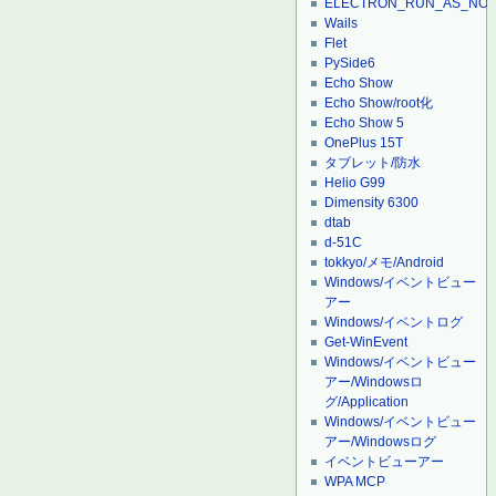
ELECTRON_RUN_AS_NO
Wails
Flet
PySide6
Echo Show
Echo Show/root化
Echo Show 5
OnePlus 15T
タブレット/防水
Helio G99
Dimensity 6300
dtab
d-51C
tokkyo/メモ/Android
Windows/イベントビュー
アー
Windows/イベントログ
Get-WinEvent
Windows/イベントビュー
アー/Windowsロ
グ/Application
Windows/イベントビュー
アー/Windowsログ
イベントビューアー
WPA MCP