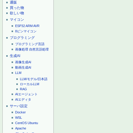
通販
買った物
欲しい物
マイコン
ESP32
ARM
AVR
8ピンマイコン
プログラミング
プログラミング言語
画像処理
自然言語処理
生成AI
画像生成AI
動画生成AI
LLM
LLM/モデル/日本語
ローカルLLM
RAG
AIエージェント
AIエディタ
サーバ設定
Docker
WSL
CentOS
Ubuntu
Apache