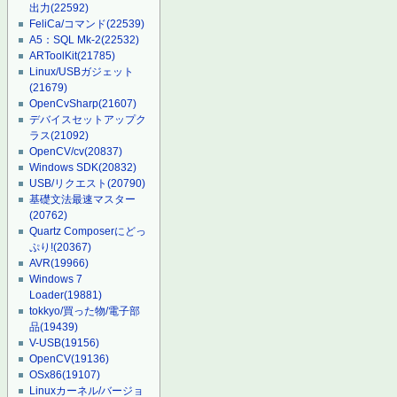
出力
(22592)
FeliCa/コマンド
(22539)
A5：SQL Mk-2
(22532)
ARToolKit
(21785)
Linux/USBガジェット
(21679)
OpenCvSharp
(21607)
デバイスセットアップク
ラス
(21092)
OpenCV/cv
(20837)
Windows SDK
(20832)
USB/リクエスト
(20790)
基礎文法最速マスター
(20762)
Quartz Composerにどっ
ぷり!
(20367)
AVR
(19966)
Windows 7
Loader
(19881)
tokkyo/買った物/電子部
品
(19439)
V-USB
(19156)
OpenCV
(19136)
OSx86
(19107)
Linuxカーネル/バージョ