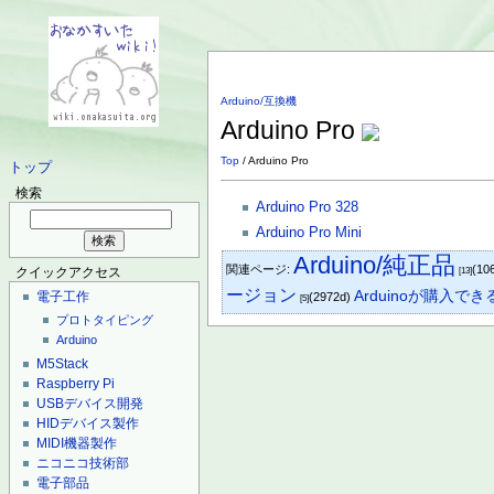
Arduino/互換機
Arduino Pro
Top
/ Arduino Pro
トップ
検索
Arduino Pro 328
Arduino Pro Mini
Arduino/純正品
関連ページ:
(10
[13]
クイックアクセス
ージョン
Arduinoが購入
電子工作
(2972d)
[5]
プロトタイピング
Arduino
M5Stack
Raspberry Pi
USBデバイス開発
HIDデバイス製作
MIDI機器製作
ニコニコ技術部
電子部品