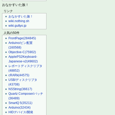
おなかすいた族！
リンク
おなかすいた族！
wiki.nothing.sh
wiki.guttyo.jp
人気の50件
FrontPage
(284845)
Arduino/ピン配置
(160568)
Objective-C
(75902)
ApplePS2Keyboard-
Japanese-v2
(49602)
レポートディスクリプタ
(48852)
cRARk
(44575)
USB/ディスクリプタ
(43708)
NSString
(36617)
Quartz Composer/パッチ
(36489)
SmartQ 5
(35211)
Arduino
(32434)
HIDデバイス/開発