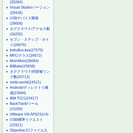
(30284)
Visual Studio/バージョン
(29438)
USBデバイス開発
(29008)
タグクラウド/アクセス数
(28255)
セブン・ステップ・ガイ
ド
(28076)
IndivBox.key
(27575)
MFC/クラス
(26672)
MoinMoin
(26084)
BitBake
(25838)
タグクラウド/内部被リン
ク数
(25713)
smile.world
(24521)
Android/ディレクトリ構
成
(23684)
IBM T221
(23417)
BackTrack/ツール
(23200)
VMware VIX API
(23114)
USB/標準リクエスト
(22921)
Objective-C/ファイル入