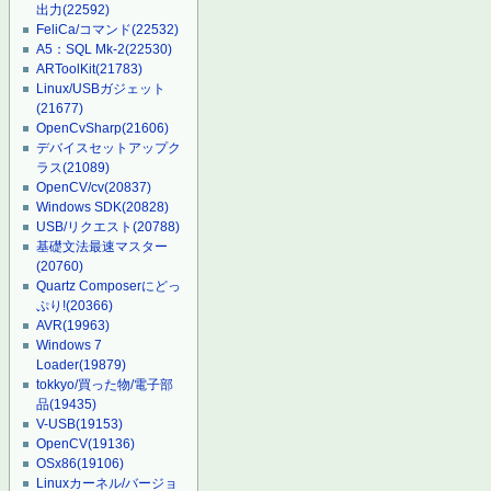
出力
(22592)
FeliCa/コマンド
(22532)
A5：SQL Mk-2
(22530)
ARToolKit
(21783)
Linux/USBガジェット
(21677)
OpenCvSharp
(21606)
デバイスセットアップク
ラス
(21089)
OpenCV/cv
(20837)
Windows SDK
(20828)
USB/リクエスト
(20788)
基礎文法最速マスター
(20760)
Quartz Composerにどっ
ぷり!
(20366)
AVR
(19963)
Windows 7
Loader
(19879)
tokkyo/買った物/電子部
品
(19435)
V-USB
(19153)
OpenCV
(19136)
OSx86
(19106)
Linuxカーネル/バージョ