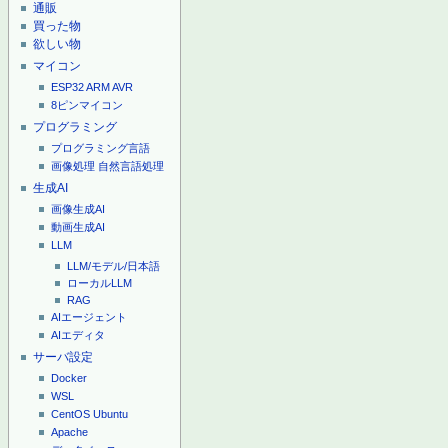
通販
買った物
欲しい物
マイコン
ESP32
ARM
AVR
8ピンマイコン
プログラミング
プログラミング言語
画像処理
自然言語処理
生成AI
画像生成AI
動画生成AI
LLM
LLM/モデル/日本語
ローカルLLM
RAG
AIエージェント
AIエディタ
サーバ設定
Docker
WSL
CentOS
Ubuntu
Apache