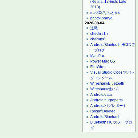
(Retina, 13-inch, Late
2013)
macOS/なんとかd
photolibraryd
2026-08-04
退職
checkra1n
checkm8
Android/Bluetooth HCIスヌ
ープログ
Mac Pro
Power Mac G5
FireWire
Visual Studio Code/デバッ
グコンソール
Wireshark/Bluetooth
Wireshark/使い方
Android/data
Android/bugreports
Android/バグレポート
RecentDeleted
Android/Bluetooth
Bluetooth HCIスヌープロ
グ