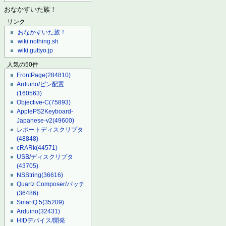
おなかすいた族！
リンク
おなかすいた族！
wiki.nothing.sh
wiki.guttyo.jp
人気の50件
FrontPage
(284810)
Arduino/ピン配置
(160563)
Objective-C
(75893)
ApplePS2Keyboard-
Japanese-v2
(49600)
レポートディスクリプタ
(48848)
cRARk
(44571)
USB/ディスクリプタ
(43705)
NSString
(36616)
Quartz Composer/パッチ
(36486)
SmartQ 5
(35209)
Arduino
(32431)
HIDデバイス/開発