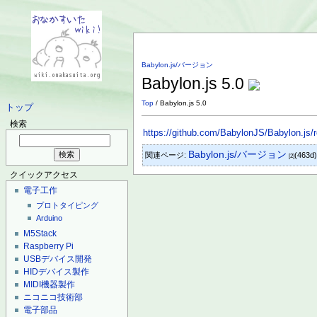
Babylon.js/バージョン
Babylon.js 5.0
Top
/ Babylon.js 5.0
トップ
検索
https://github.com/BabylonJS/Babylon.js/r
Babylon.js/バージョン
関連ページ:
(463d
[2]
クイックアクセス
電子工作
プロトタイピング
Arduino
M5Stack
Raspberry Pi
USBデバイス開発
HIDデバイス製作
MIDI機器製作
ニコニコ技術部
電子部品