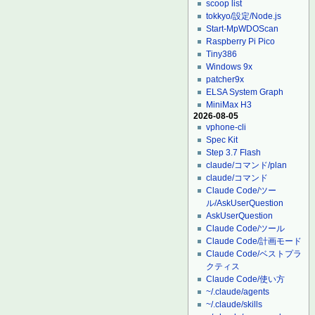
scoop list
tokkyo/設定/Node.js
Start-MpWDOScan
Raspberry Pi Pico
Tiny386
Windows 9x
patcher9x
ELSA System Graph
MiniMax H3
2026-08-05
vphone-cli
Spec Kit
Step 3.7 Flash
claude/コマンド/plan
claude/コマンド
Claude Code/ツー
ル/AskUserQuestion
AskUserQuestion
Claude Code/ツール
Claude Code/計画モード
Claude Code/ベストプラ
クティス
Claude Code/使い方
~/.claude/agents
~/.claude/skills