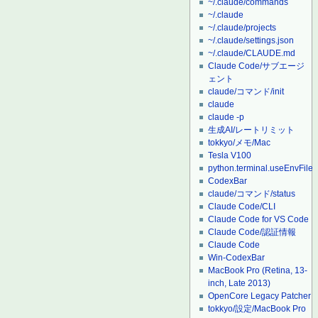
~/.claude/commands
~/.claude
~/.claude/projects
~/.claude/settings.json
~/.claude/CLAUDE.md
Claude Code/サブエージ
ェント
claude/コマンド/init
claude
claude -p
生成AI/レートリミット
tokkyo/メモ/Mac
Tesla V100
python.terminal.useEnvFile
CodexBar
claude/コマンド/status
Claude Code/CLI
Claude Code for VS Code
Claude Code/認証情報
Claude Code
Win-CodexBar
MacBook Pro (Retina, 13-
inch, Late 2013)
OpenCore Legacy Patcher
tokkyo/設定/MacBook Pro