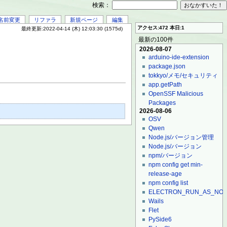
検索：
名前変更
リファラ
新規ページ
編集
アクセス:472 本日:1
最終更新:2022-04-14 (木) 12:03:30 (1575d)
最新の100件
2026-08-07
arduino-ide-extension
package.json
tokkyo/メモ/セキュリティ
app.getPath
OpenSSF Malicious
Packages
2026-08-06
OSV
Qwen
Node.js/バージョン管理
Node.js/バージョン
npm/バージョン
npm config get min-
release-age
npm config list
ELECTRON_RUN_AS_NO
Wails
Flet
PySide6