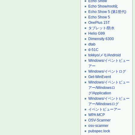
Echo Show
Echo Show/root化
Echo Show 5 (第1世代)
Echo Show 5
OnePlus 15T
タブレット/防水
Helio G99
Dimensity 6300
dtab
d-51C
tokkyo/メモ/Android
Windows/イベントビュー
アー
Windows/イベントログ
Get-WinEvent
Windows/イベントビュー
アー/Windowsロ
グ/Application
Windows/イベントビュー
アー/Windowsログ
イベントビューアー
WPA MCP
OSV-Scanner
osv-scanner
pubspec.lock