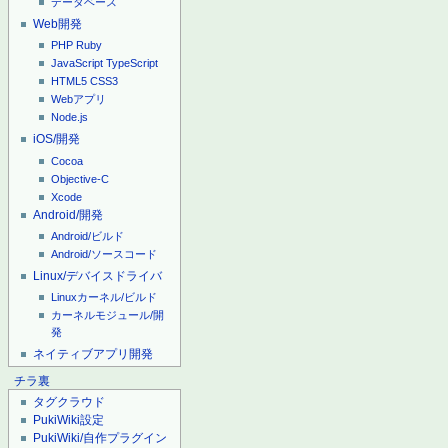
データベース
Web開発
PHP
Ruby
JavaScript
TypeScript
HTML5
CSS3
Webアプリ
Node.js
iOS/開発
Cocoa
Objective-C
Xcode
Android/開発
Android/ビルド
Android/ソースコード
Linux/デバイスドライバ
Linuxカーネル/ビルド
カーネルモジュール/開
発
ネイティブアプリ開発
チラ裏
タグクラウド
PukiWiki設定
PukiWiki/自作プラグイン