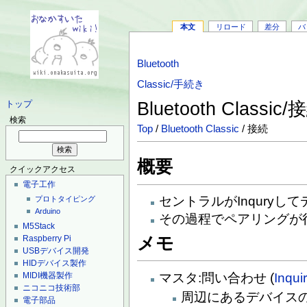
本文
リロード
差分
バ
Bluetooth
Classic/手続き
Bluetooth Classic
トップ
検索
Top
/
Bluetooth Classic
/ 接続
概要
クイックアクセス
電子工作
セントラルがInquryして
プロトタイピング
Arduino
その過程でペアリングが
M5Stack
Raspberry Pi
メモ
USBデバイス開発
HIDデバイス製作
マスタ:問い合わせ (
Inqui
MIDI機器製作
ニコニコ技術部
周辺にあるデバイスの
電子部品