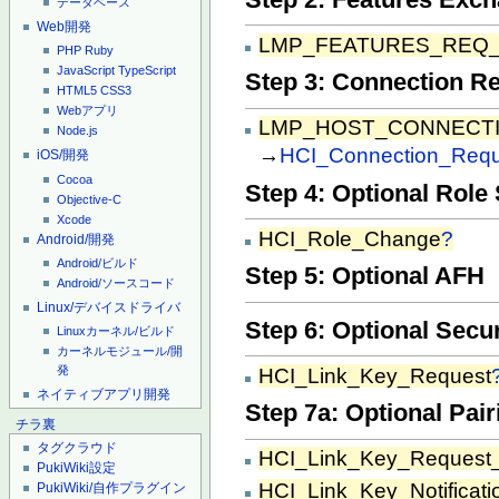
データベース
Web開発
LMP_FEATURES_REQ
PHP
Ruby
JavaScript
TypeScript
Step 3: Connection R
HTML5
CSS3
Webアプリ
LMP_HOST_CONNECT
Node.js
→
HCI_Connection_Requ
iOS/開発
Cocoa
Step 4: Optional Role
Objective-C
Xcode
HCI_Role_Change
?
Android/開発
Android/ビルド
Step 5: Optional AFH
Android/ソースコード
Linux/デバイスドライバ
Step 6: Optional Se
Linuxカーネル/ビルド
カーネルモジュール/開
発
HCI_Link_Key_Request
ネイティブアプリ開発
Step 7a: Optional Pair
チラ裏
タグクラウド
HCI_Link_Key_Request_
PukiWiki設定
HCI_Link_Key_Notificati
PukiWiki/自作プラグイン