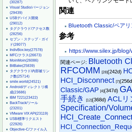
いて、ペアリングモード
(30287)
Visual Studio/バージョン
関連
(29439)
USBデバイス開発
(29012)
Bluetooth Classic/ペ
タグクラウド/アクセス数
参考
(28256)
セブン・ステップ・ガイ
ド
(28077)
https://www.silex.jp/blog
IndivBox.key
(27578)
MFC/クラス
(26673)
Bluetooth
MoinMoin
(26086)
関連ページ:
BitBake
(25839)
RFCOMM
HC
(242d)
タグクラウド/内部被リン
[28]
ク数
(25714)
HCI_Disconnect
(256
[7]
smile.world
(24521)
G
Android/ディレクトリ構
Classic/GAP
(347d)
[4]
成
(23686)
手続き
ACL
IBM T221
(23422)
(368d)
[12]
BackTrack/ツール
Specification/Volum
(23201)
VMware VIX API
(23119)
HCI_Create_Connect
USB/標準リクエスト
(22926)
HCI_Connection_Requ
Objective-C/ファイル入