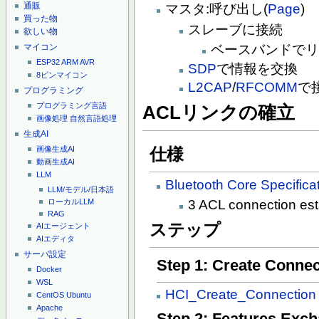
通販
マスタ:呼び出し(
Page
)
買った物
スレーブに接続
欲しい物
マイコン
ベースバンドで
ESP32
ARM
AVR
SDP
で情報を交換
8ピンマイコン
L2CAP
/
RFCOMM
で
プログラミング
プログラミング言語
ACLリンクの確立
画像処理
自然言語処理
生成AI
仕様
画像生成AI
動画生成AI
LLM
Bluetooth Core Specifica
LLM/モデル/日本語
3 ACL connection es
ローカルLLM
RAG
ステップ
AIエージェント
AIエディタ
サーバ設定
Step 1: Create Connec
Docker
WSL
HCI_Create_Connection
CentOS
Ubuntu
Apache
Step 2: Features Exc