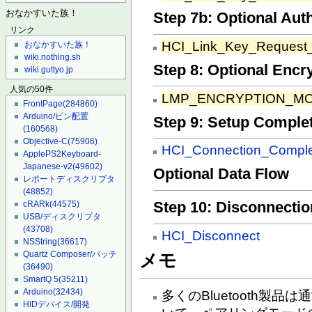
おなかすいた族！
Step 7b: Optional Aut
リンク
HCI_Link_Key_Request
おなかすいた族！
wiki.nothing.sh
Step 8: Optional Encr
wiki.guttyo.jp
人気の50件
LMP_ENCRYPTION_M
FrontPage
(284860)
Arduino/ピン配置
Step 9: Setup Comple
(160568)
Objective-C
(75906)
HCI_Connection_Compl
ApplePS2Keyboard-
Japanese-v2
(49602)
Optional Data Flow
レポートディスクリプタ
(48852)
Step 10: Disconnectio
cRARk
(44575)
USB/ディスクリプタ
(43708)
HCI_Disconnect
NSString
(36617)
Quartz Composer/パッチ
メモ
(36490)
SmartQ 5
(35211)
Arduino
(32434)
多くのBluetooth製
HIDデバイス/開発