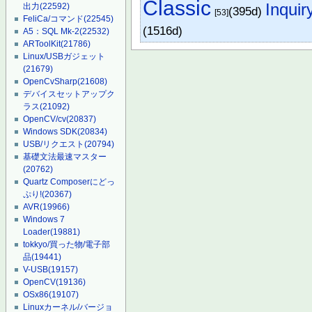
Classic
Inquir
出力
(22592)
(395d)
[53]
FeliCa/コマンド
(22545)
(1516d)
A5：SQL Mk-2
(22532)
ARToolKit
(21786)
Linux/USBガジェット
(21679)
OpenCvSharp
(21608)
デバイスセットアップク
ラス
(21092)
OpenCV/cv
(20837)
Windows SDK
(20834)
USB/リクエスト
(20794)
基礎文法最速マスター
(20762)
Quartz Composerにどっ
ぷり!
(20367)
AVR
(19966)
Windows 7
Loader
(19881)
tokkyo/買った物/電子部
品
(19441)
V-USB
(19157)
OpenCV
(19136)
OSx86
(19107)
Linuxカーネル/バージョ